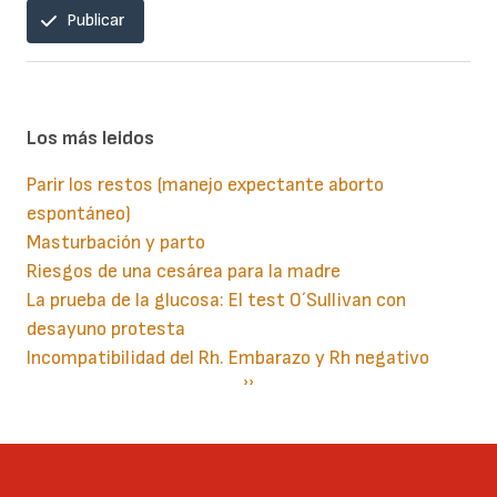
Publicar
Los más leidos
Parir los restos (manejo expectante aborto
espontáneo)
Masturbación y parto
Riesgos de una cesárea para la madre
La prueba de la glucosa: El test O´Sullivan con
desayuno protesta
Incompatibilidad del Rh. Embarazo y Rh negativo
Paginación
Siguiente
››
página