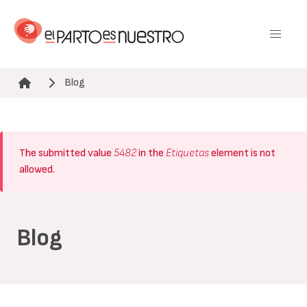
Pasar
al
contenido
principal
Blog
Ruta de navegación
Mensaje
The submitted value
5482
in the
Etiquetas
element is not
de
allowed.
error
Blog