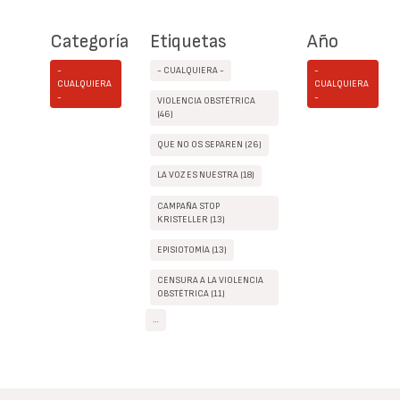
Categoría
Etiquetas
Año
-
- CUALQUIERA -
-
CUALQUIERA
CUALQUIERA
-
-
VIOLENCIA OBSTÉTRICA
(46)
QUE NO OS SEPAREN (26)
LA VOZ ES NUESTRA (18)
CAMPAÑA STOP
KRISTELLER (13)
EPISIOTOMÍA (13)
CENSURA A LA VIOLENCIA
OBSTÉTRICA (11)
…