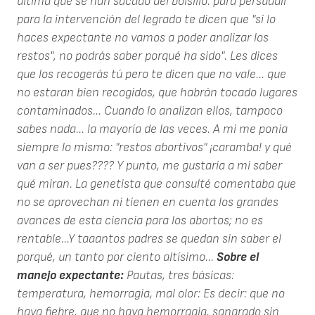
última que se han sacado del bolsillo: para persuadir
para la intervención del legrado te dicen que "si lo
haces expectante no vamos a poder analizar los
restos", no podrás saber porqué ha sido". Les dices
que los recogerás tú pero te dicen que no vale... que
no estaran bien recogidos, que habrán tocado lugares
contaminados... Cuando lo analizan ellos, tampoco
sabes nada... la mayoría de las veces. A mi me ponía
siempre lo mismo: "restos abortivos" ¡caramba! y qué
van a ser pues???? Y punto, me gustaría a mi saber
qué miran. La genetista que consulté comentaba que
no se aprovechan ni tienen en cuenta los grandes
avances de esta ciencia para los abortos; no es
rentable...Y taaantos padres se quedan sin saber el
porqué, un tanto por ciento altísimo...
Sobre el
manejo expectante:
Pautas, tres básicas:
temperatura, hemorragia, mal olor: Es decir: que no
haya fiebre, que no haya hemorragia, sangrado sin