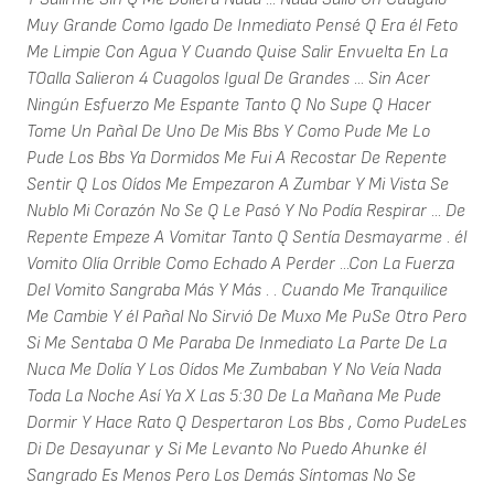
Muy Grande Como Igado De Inmediato Pensé Q Era él Feto
Me Limpie Con Agua Y Cuando Quise Salir Envuelta En La
TOalla Salieron 4 Cuagolos Igual De Grandes ... Sin Acer
Ningún Esfuerzo Me Espante Tanto Q No Supe Q Hacer
Tome Un Pañal De Uno De Mis Bbs Y Como Pude Me Lo
Pude Los Bbs Ya Dormidos Me Fui A Recostar De Repente
Sentir Q Los Oídos Me Empezaron A Zumbar Y Mi Vista Se
Nublo Mi Corazón No Se Q Le Pasó Y No Podía Respirar ... De
Repente Empeze A Vomitar Tanto Q Sentía Desmayarme . él
Vomito Olía Orrible Como Echado A Perder ...Con La Fuerza
Del Vomito Sangraba Más Y Más . . Cuando Me Tranquilice
Me Cambie Y él Pañal No Sirvió De Muxo Me PuSe Otro Pero
Si Me Sentaba O Me Paraba De Inmediato La Parte De La
Nuca Me Dolía Y Los Oídos Me Zumbaban Y No Veía Nada
Toda La Noche Así Ya X Las 5:30 De La Mañana Me Pude
Dormir Y Hace Rato Q Despertaron Los Bbs , Como PudeLes
Di De Desayunar y Si Me Levanto No Puedo Ahunke él
Sangrado Es Menos Pero Los Demás Síntomas No Se