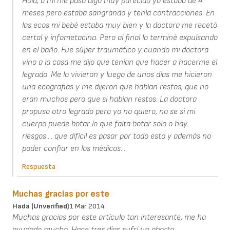
Hola, a mi me pasó algo muy parecido yo estaba de 4
meses pero estaba sangrando y tenía contracciones. En
las ecos mi bebé estaba muy bien y la doctora me recetó
certal y infometacina. Pero al final lo terminé expulsando
en el baño. Fue súper traumático y cuando mi doctora
vino a la casa me dijo que tenían que hacer a hacerme el
legrado. Me lo vivieron y luego de unos días me hicieron
una ecografias y me dijeron que habían restos, que no
eran muchos pero que si habían restos. La doctora
propuso otro legrado pero yo no quiero, no se si mi
cuerpo puede botar lo que falta botar solo o hay
riesgos.... que difícil es pasar por todo esto y además no
poder confiar en los médicos....
Respuesta
Muchas gracias por este
Hada (unverified)
1 Mar 2014
Muchas gracias por este artículo tan interesante, me ha
ayudado mucho. Hace tres días sufrí un aborto