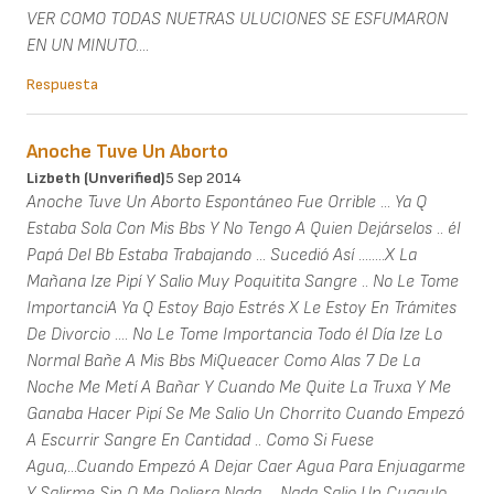
VER COMO TODAS NUETRAS ULUCIONES SE ESFUMARON
EN UN MINUTO....
Respuesta
Anoche Tuve Un Aborto
Lizbeth (unverified)
5 Sep 2014
Anoche Tuve Un Aborto Espontáneo Fue Orrible ... Ya Q
Estaba Sola Con Mis Bbs Y No Tengo A Quien Dejárselos .. él
Papá Del Bb Estaba Trabajando ... Sucedió Así ........X La
Mañana Ize Pipí Y Salio Muy Poquitita Sangre .. No Le Tome
ImportanciA Ya Q Estoy Bajo Estrés X Le Estoy En Trámites
De Divorcio .... No Le Tome Importancia Todo él Día Ize Lo
Normal Bañe A Mis Bbs MiQueacer Como Alas 7 De La
Noche Me Metí A Bañar Y Cuando Me Quite La Truxa Y Me
Ganaba Hacer Pipí Se Me Salio Un Chorrito Cuando Empezó
A Escurrir Sangre En Cantidad .. Como Si Fuese
Agua,...Cuando Empezó A Dejar Caer Agua Para Enjuagarme
Y Salirme Sin Q Me Doliera Nada ... Nada Salio Un Cuagulo