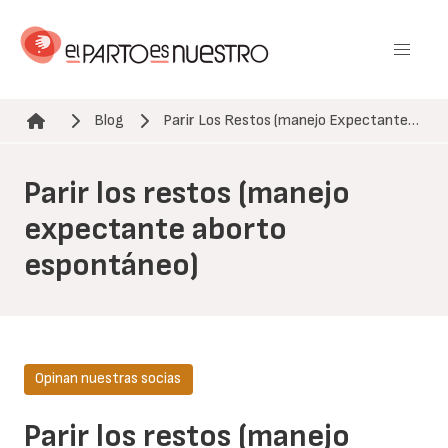
Pasar
al
contenido
principal
Blog
Parir Los Restos (manejo Expectante…
Ruta de navegación
Parir los restos (manejo
expectante aborto
espontáneo)
Opinan nuestras socias
Parir los restos (manejo