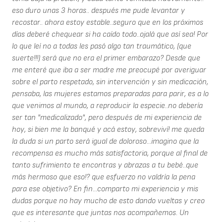
eso duro unas 3 horas.. después me pude levantar y
recostar.. ahora estoy estable..seguro que en los próximos
días deberé chequear si ha caído todo..ojalá que así sea! Por
lo que leí no a todas les pasó algo tan traumático, (que
suerte!!!) será que no era el primer embarazo? Desde que
me enteré que iba a ser madre me preocupé por averiguar
sobre el parto respetado, sin intervención y sin medicación,
pensaba, las mujeres estamos preparadas para parir, es a lo
que venimos al mundo, a reproducir la especie..no debería
ser tan "medicalizado", pero después de mi experiencia de
hoy, si bien me la banqué y acá estoy, sobreviví! me queda
la duda si un parto será igual de doloroso...imagino que la
recompensa es mucho más satisfactoria, porque al final de
tanto sufrimiento te encontras y abrazas a tu bebé..que
más hermoso que eso!? que esfuerzo no valdría la pena
para ese objetivo? En fin...comparto mi experiencia y mis
dudas porque no hay mucho de esto dando vueltas y creo
que es interesante que juntas nos acompañemos. Un