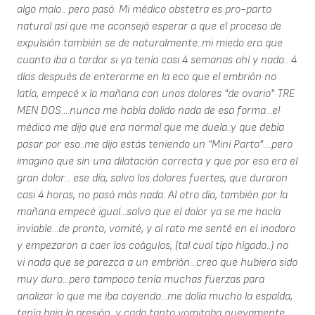
algo malo.. pero pasó. Mi médico obstetra es pro-parto
natural así que me aconsejó esperar a que el proceso de
expulsión también se de naturalmente..mi miedo era que
cuanto iba a tardar si ya tenía casi 4 semanas ahí y nada.. 4
días después de enterarme en la eco que el embrión no
latía, empecé x la mañana con unos dolores "de ovario" TRE
MEN DOS....nunca me había dolido nada de esa forma...el
médico me dijo que era normal que me duela..y que debía
pasar por eso..me dijo estás teniendo un "Mini Parto"....pero
imagino que sin una dilatación correcta y que por eso era el
gran dolor... ese día, salvo los dolores fuertes, que duraron
casi 4 horas, no pasó más nada. Al otro día, también por la
mañana empecé igual...salvo que el dolor ya se me hacía
inviable...de pronto, vomité, y al rato me senté en el inodoro
y empezaron a caer los coágulos, (tal cual tipo hígado..) no
vi nada que se parezca a un embrión...creo que hubiera sido
muy duro...pero tampoco tenía muchas fuerzas para
analizar lo que me iba cayendo...me dolía mucho la espalda,
tenía baja la presión, y cada tanto vomitaba nuevamente..