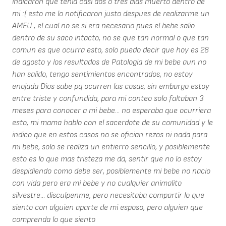
indicaron que tenia casi dos o tres dias muerto dentro de
mi :( esto me lo notificaron justo despues de realizarme un
AMEU , el cual no se si era necesario pues el bebe salio
dentro de su saco intacto, no se que tan normal o que tan
comun es que ocurra esto, solo puedo decir que hoy es 28
de agosto y los resultados de Patologia de mi bebe aun no
han salido, tengo sentimientos encontrados, no estoy
enojada Dios sabe pq ocurren las cosas, sin embargo estoy
entre triste y confundida, para mi conteo solo faltaban 3
meses para conocer a mi bebe... no esperaba que ocurriera
esto, mi mama hablo con el sacerdote de su comunidad y le
indico que en estos casos no se ofician rezos ni nada para
mi bebe, solo se realiza un entierro sencillo, y posiblemente
esto es lo que mas tristeza me da, sentir que no lo estoy
despidiendo como debe ser, posiblemente mi bebe no nacio
con vida pero era mi bebe y no cualquier animalito
silvestre... disculpenme, pero necesitaba compartir lo que
siento con alguien aparte de mi esposo, pero alguien que
comprenda lo que siento