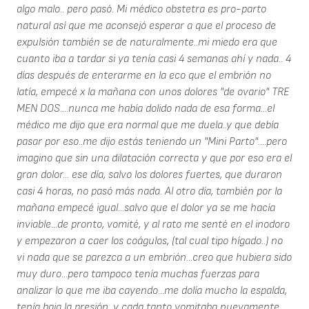
algo malo.. pero pasó. Mi médico obstetra es pro-parto
natural así que me aconsejó esperar a que el proceso de
expulsión también se de naturalmente..mi miedo era que
cuanto iba a tardar si ya tenía casi 4 semanas ahí y nada.. 4
días después de enterarme en la eco que el embrión no
latía, empecé x la mañana con unos dolores "de ovario" TRE
MEN DOS....nunca me había dolido nada de esa forma...el
médico me dijo que era normal que me duela..y que debía
pasar por eso..me dijo estás teniendo un "Mini Parto"....pero
imagino que sin una dilatación correcta y que por eso era el
gran dolor... ese día, salvo los dolores fuertes, que duraron
casi 4 horas, no pasó más nada. Al otro día, también por la
mañana empecé igual...salvo que el dolor ya se me hacía
inviable...de pronto, vomité, y al rato me senté en el inodoro
y empezaron a caer los coágulos, (tal cual tipo hígado..) no
vi nada que se parezca a un embrión...creo que hubiera sido
muy duro...pero tampoco tenía muchas fuerzas para
analizar lo que me iba cayendo...me dolía mucho la espalda,
tenía baja la presión, y cada tanto vomitaba nuevamente..