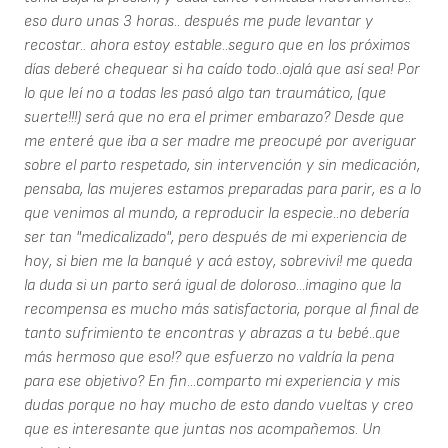
eso duro unas 3 horas.. después me pude levantar y
recostar.. ahora estoy estable..seguro que en los próximos
días deberé chequear si ha caído todo..ojalá que así sea! Por
lo que leí no a todas les pasó algo tan traumático, (que
suerte!!!) será que no era el primer embarazo? Desde que
me enteré que iba a ser madre me preocupé por averiguar
sobre el parto respetado, sin intervención y sin medicación,
pensaba, las mujeres estamos preparadas para parir, es a lo
que venimos al mundo, a reproducir la especie..no debería
ser tan "medicalizado", pero después de mi experiencia de
hoy, si bien me la banqué y acá estoy, sobreviví! me queda
la duda si un parto será igual de doloroso...imagino que la
recompensa es mucho más satisfactoria, porque al final de
tanto sufrimiento te encontras y abrazas a tu bebé..que
más hermoso que eso!? que esfuerzo no valdría la pena
para ese objetivo? En fin...comparto mi experiencia y mis
dudas porque no hay mucho de esto dando vueltas y creo
que es interesante que juntas nos acompañemos. Un