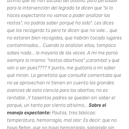
última que se han sacado del bolsillo: para persuadir
para la intervención del legrado te dicen que "si lo
haces expectante no vamos a poder analizar los
restos", no podrás saber porqué ha sido". Les dices
que los recogerás tú pero te dicen que no vale... que
no estaran bien recogidos, que habrán tocado lugares
contaminados... Cuando lo analizan ellos, tampoco
sabes nada... la mayoría de las veces. A mi me ponía
siempre lo mismo: "restos abortivos" ¡caramba! y qué
van a ser pues???? Y punto, me gustaría a mi saber
qué miran. La genetista que consulté comentaba que
no se aprovechan ni tienen en cuenta los grandes
avances de esta ciencia para los abortos; no es
rentable...Y taaantos padres se quedan sin saber el
porqué, un tanto por ciento altísimo...
Sobre el
manejo expectante:
Pautas, tres básicas:
temperatura, hemorragia, mal olor: Es decir: que no
haya fiebre, que no haya hemorragia, sangrado sin