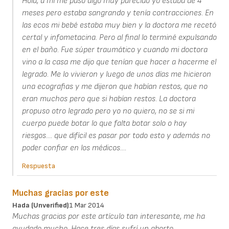
Hola, a mi me pasó algo muy parecido yo estaba de 4
meses pero estaba sangrando y tenía contracciones. En
las ecos mi bebé estaba muy bien y la doctora me recetó
certal y infometacina. Pero al final lo terminé expulsando
en el baño. Fue súper traumático y cuando mi doctora
vino a la casa me dijo que tenían que hacer a hacerme el
legrado. Me lo vivieron y luego de unos días me hicieron
una ecografias y me dijeron que habían restos, que no
eran muchos pero que si habían restos. La doctora
propuso otro legrado pero yo no quiero, no se si mi
cuerpo puede botar lo que falta botar solo o hay
riesgos.... que difícil es pasar por todo esto y además no
poder confiar en los médicos....
Respuesta
Muchas gracias por este
Hada (unverified)
1 Mar 2014
Muchas gracias por este artículo tan interesante, me ha
ayudado mucho. Hace tres días sufrí un aborto