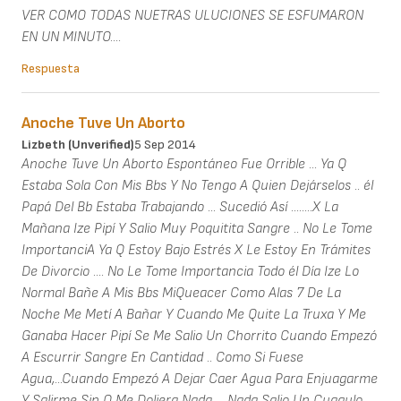
VER COMO TODAS NUETRAS ULUCIONES SE ESFUMARON
EN UN MINUTO....
Respuesta
Anoche Tuve Un Aborto
Lizbeth (unverified)
5 Sep 2014
Anoche Tuve Un Aborto Espontáneo Fue Orrible ... Ya Q
Estaba Sola Con Mis Bbs Y No Tengo A Quien Dejárselos .. él
Papá Del Bb Estaba Trabajando ... Sucedió Así ........X La
Mañana Ize Pipí Y Salio Muy Poquitita Sangre .. No Le Tome
ImportanciA Ya Q Estoy Bajo Estrés X Le Estoy En Trámites
De Divorcio .... No Le Tome Importancia Todo él Día Ize Lo
Normal Bañe A Mis Bbs MiQueacer Como Alas 7 De La
Noche Me Metí A Bañar Y Cuando Me Quite La Truxa Y Me
Ganaba Hacer Pipí Se Me Salio Un Chorrito Cuando Empezó
A Escurrir Sangre En Cantidad .. Como Si Fuese
Agua,...Cuando Empezó A Dejar Caer Agua Para Enjuagarme
Y Salirme Sin Q Me Doliera Nada ... Nada Salio Un Cuagulo