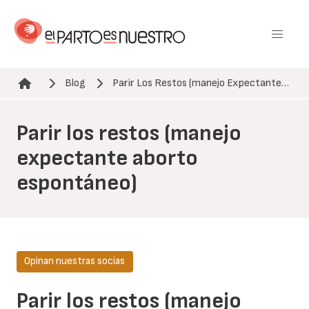
Pasar
al
contenido
principal
Blog
Parir Los Restos (manejo Expectante…
Ruta de navegación
Parir los restos (manejo
expectante aborto
espontáneo)
Opinan nuestras socias
Parir los restos (manejo