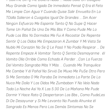
Muy Grande Como Igado De Inmediato Pensé Q Era él Feto
Me Limpie Con Agua Y Cuando Quise Salir Envuelta En La
TOalla Salieron 4 Cuagolos Igual De Grandes ... Sin Acer
Ningún Esfuerzo Me Espante Tanto Q No Supe Q Hacer
Tome Un Pañal De Uno De Mis Bbs Y Como Pude Me Lo
Pude Los Bbs Ya Dormidos Me Fui A Recostar De Repente
Sentir Q Los Oídos Me Empezaron A Zumbar Y Mi Vista Se
Nublo Mi Corazón No Se Q Le Pasó Y No Podía Respirar ... De
Repente Empeze A Vomitar Tanto Q Sentía Desmayarme . él
Vomito Olía Orrible Como Echado A Perder ...Con La Fuerza
Del Vomito Sangraba Más Y Más . . Cuando Me Tranquilice
Me Cambie Y él Pañal No Sirvió De Muxo Me PuSe Otro Pero
Si Me Sentaba O Me Paraba De Inmediato La Parte De La
Nuca Me Dolía Y Los Oídos Me Zumbaban Y No Veía Nada
Toda La Noche Así Ya X Las 5:30 De La Mañana Me Pude
Dormir Y Hace Rato Q Despertaron Los Bbs , Como PudeLes
Di De Desayunar y Si Me Levanto No Puedo Ahunke él
Sangrado Es Menos Pero Los Demás Síntomas No Se