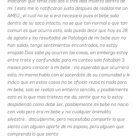
indicaron que tenia casi dos o tres dias muerto dentro de
mi :( esto me lo notificaron justo despues de realizarme un
AMEU , el cual no se si era necesario pues el bebe salio
dentro de su saco intacto, no se que tan normal o que tan
comun es que ocurra esto, solo puedo decir que hoy es 28
de agosto y los resultados de Patologia de mi bebe aun no
han salido, tengo sentimientos encontrados, no estoy
enojada Dios sabe pq ocurren las cosas, sin embargo estoy
entre triste y confundida, para mi conteo solo faltaban 3
meses para conocer a mi bebe... no esperaba que ocurriera
esto, mi mama hablo con el sacerdote de su comunidad y le
indico que en estos casos no se ofician rezos ni nada para
mi bebe, solo se realiza un entierro sencillo, y posiblemente
esto es lo que mas tristeza me da, sentir que no lo estoy
despidiendo como debe ser, posiblemente mi bebe no nacio
con vida pero era mi bebe y no cualquier animalito
silvestre... disculpenme, pero necesitaba compartir lo que
siento con alguien aparte de mi esposo, pero alguien que
comprenda lo que siento