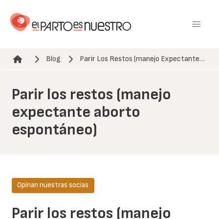
Pasar
al
contenido
principal
Blog
Parir Los Restos (manejo Expectante…
Ruta de navegación
Parir los restos (manejo
expectante aborto
espontáneo)
Opinan nuestras socias
Parir los restos (manejo