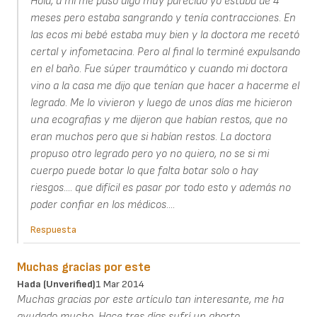
Hola, a mi me pasó algo muy parecido yo estaba de 4
meses pero estaba sangrando y tenía contracciones. En
las ecos mi bebé estaba muy bien y la doctora me recetó
certal y infometacina. Pero al final lo terminé expulsando
en el baño. Fue súper traumático y cuando mi doctora
vino a la casa me dijo que tenían que hacer a hacerme el
legrado. Me lo vivieron y luego de unos días me hicieron
una ecografias y me dijeron que habían restos, que no
eran muchos pero que si habían restos. La doctora
propuso otro legrado pero yo no quiero, no se si mi
cuerpo puede botar lo que falta botar solo o hay
riesgos.... que difícil es pasar por todo esto y además no
poder confiar en los médicos....
Respuesta
Muchas gracias por este
Hada (unverified)
1 Mar 2014
Muchas gracias por este artículo tan interesante, me ha
ayudado mucho. Hace tres días sufrí un aborto