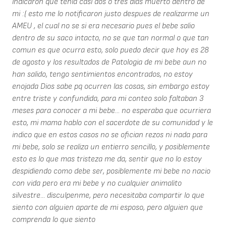
indicaron que tenia casi dos o tres dias muerto dentro de
mi :( esto me lo notificaron justo despues de realizarme un
AMEU , el cual no se si era necesario pues el bebe salio
dentro de su saco intacto, no se que tan normal o que tan
comun es que ocurra esto, solo puedo decir que hoy es 28
de agosto y los resultados de Patologia de mi bebe aun no
han salido, tengo sentimientos encontrados, no estoy
enojada Dios sabe pq ocurren las cosas, sin embargo estoy
entre triste y confundida, para mi conteo solo faltaban 3
meses para conocer a mi bebe... no esperaba que ocurriera
esto, mi mama hablo con el sacerdote de su comunidad y le
indico que en estos casos no se ofician rezos ni nada para
mi bebe, solo se realiza un entierro sencillo, y posiblemente
esto es lo que mas tristeza me da, sentir que no lo estoy
despidiendo como debe ser, posiblemente mi bebe no nacio
con vida pero era mi bebe y no cualquier animalito
silvestre... disculpenme, pero necesitaba compartir lo que
siento con alguien aparte de mi esposo, pero alguien que
comprenda lo que siento