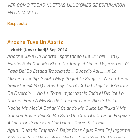
VER COMO TODAS NUETRAS ULUCIONES SE ESFUMARON
EN UN MINUTO....
Respuesta
Anoche Tuve Un Aborto
Lizbeth (unverified)
5 Sep 2014
Anoche Tuve Un Aborto Espontáneo Fue Orrible ... Ya Q
Estaba Sola Con Mis Bbs Y No Tengo A Quien Dejárselos .. él
Papá Del Bb Estaba Trabajando ... Sucedió Así ........X La
Mañana Ize Pipí Y Salio Muy Poquitita Sangre .. No Le Tome
ImportanciA Ya Q Estoy Bajo Estrés X Le Estoy En Trámites
De Divorcio .... No Le Tome Importancia Todo él Día Ize Lo
Normal Bañe A Mis Bbs MiQueacer Como Alas 7 De La
Noche Me Metí A Bañar Y Cuando Me Quite La Truxa Y Me
Ganaba Hacer Pipí Se Me Salio Un Chorrito Cuando Empezó
A Escurrir Sangre En Cantidad .. Como Si Fuese
Agua,...Cuando Empezó A Dejar Caer Agua Para Enjuagarme
Y Salirme Sin Q Me Doliera Nada ... Nada Salio Un Cuagulo