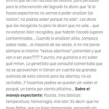
última que se han sacado del bolsillo: para persuadir
para la intervención del legrado te dicen que "si lo
haces expectante no vamos a poder analizar los
restos", no podrás saber porqué ha sido". Les dices
que los recogerás tú pero te dicen que no vale... que
no estaran bien recogidos, que habrán tocado lugares
contaminados... Cuando lo analizan ellos, tampoco
sabes nada... la mayoría de las veces. A mi me ponía
siempre lo mismo: "restos abortivos" ¡caramba! y qué
van a ser pues???? Y punto, me gustaría a mi saber
qué miran. La genetista que consulté comentaba que
no se aprovechan ni tienen en cuenta los grandes
avances de esta ciencia para los abortos; no es
rentable...Y taaantos padres se quedan sin saber el
porqué, un tanto por ciento altísimo...
Sobre el
manejo expectante:
Pautas, tres básicas:
temperatura, hemorragia, mal olor: Es decir: que no
haya fiebre, que no haya hemorragia, sangrado sin