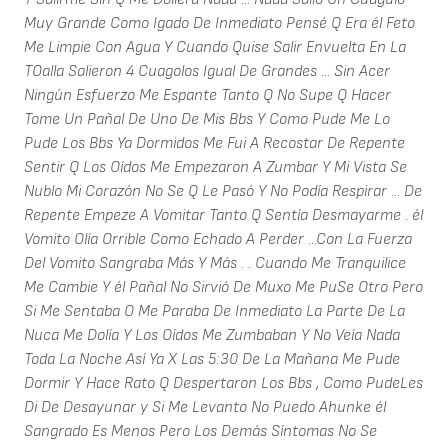
Muy Grande Como Igado De Inmediato Pensé Q Era él Feto
Me Limpie Con Agua Y Cuando Quise Salir Envuelta En La
TOalla Salieron 4 Cuagolos Igual De Grandes ... Sin Acer
Ningún Esfuerzo Me Espante Tanto Q No Supe Q Hacer
Tome Un Pañal De Uno De Mis Bbs Y Como Pude Me Lo
Pude Los Bbs Ya Dormidos Me Fui A Recostar De Repente
Sentir Q Los Oídos Me Empezaron A Zumbar Y Mi Vista Se
Nublo Mi Corazón No Se Q Le Pasó Y No Podía Respirar ... De
Repente Empeze A Vomitar Tanto Q Sentía Desmayarme . él
Vomito Olía Orrible Como Echado A Perder ...Con La Fuerza
Del Vomito Sangraba Más Y Más . . Cuando Me Tranquilice
Me Cambie Y él Pañal No Sirvió De Muxo Me PuSe Otro Pero
Si Me Sentaba O Me Paraba De Inmediato La Parte De La
Nuca Me Dolía Y Los Oídos Me Zumbaban Y No Veía Nada
Toda La Noche Así Ya X Las 5:30 De La Mañana Me Pude
Dormir Y Hace Rato Q Despertaron Los Bbs , Como PudeLes
Di De Desayunar y Si Me Levanto No Puedo Ahunke él
Sangrado Es Menos Pero Los Demás Síntomas No Se