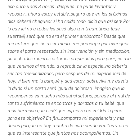
eso duro unas 3 horas.. después me pude levantar y
recostar.. ahora estoy estable..seguro que en los próximos
días deberé chequear si ha caído todo..ojalá que así sea! Por
lo que leí no a todas les pasó algo tan traumático, (que
suerte!!!) será que no era el primer embarazo? Desde que
me enteré que iba a ser madre me preocupé por averiguar
sobre el parto respetado, sin intervención y sin medicación,
pensaba, las mujeres estamos preparadas para parir, es a lo
que venimos al mundo, a reproducir la especie..no debería
ser tan "medicalizado", pero después de mi experiencia de
hoy, si bien me la banqué y acá estoy, sobreviví! me queda
la duda si un parto será igual de doloroso...imagino que la
recompensa es mucho más satisfactoria, porque al final de
tanto sufrimiento te encontras y abrazas a tu bebé..que
más hermoso que eso!? que esfuerzo no valdría la pena
para ese objetivo? En fin...comparto mi experiencia y mis
dudas porque no hay mucho de esto dando vueltas y creo
que es interesante que juntas nos acompañemos. Un