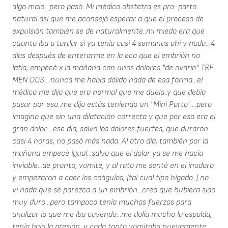
algo malo.. pero pasó. Mi médico obstetra es pro-parto
natural así que me aconsejó esperar a que el proceso de
expulsión también se de naturalmente..mi miedo era que
cuanto iba a tardar si ya tenía casi 4 semanas ahí y nada.. 4
días después de enterarme en la eco que el embrión no
latía, empecé x la mañana con unos dolores "de ovario" TRE
MEN DOS....nunca me había dolido nada de esa forma...el
médico me dijo que era normal que me duela..y que debía
pasar por eso..me dijo estás teniendo un "Mini Parto"....pero
imagino que sin una dilatación correcta y que por eso era el
gran dolor... ese día, salvo los dolores fuertes, que duraron
casi 4 horas, no pasó más nada. Al otro día, también por la
mañana empecé igual...salvo que el dolor ya se me hacía
inviable...de pronto, vomité, y al rato me senté en el inodoro
y empezaron a caer los coágulos, (tal cual tipo hígado..) no
vi nada que se parezca a un embrión...creo que hubiera sido
muy duro...pero tampoco tenía muchas fuerzas para
analizar lo que me iba cayendo...me dolía mucho la espalda,
tenía baja la presión, y cada tanto vomitaba nuevamente..