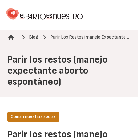
Pasar
al
contenido
principal
Blog
Parir Los Restos (manejo Expectante…
Ruta de navegación
Parir los restos (manejo
expectante aborto
espontáneo)
Opinan nuestras socias
Parir los restos (manejo