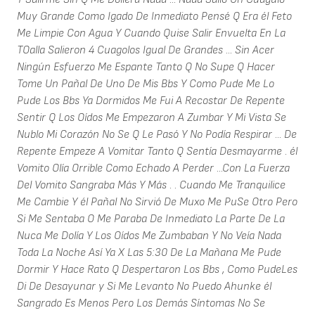
Muy Grande Como Igado De Inmediato Pensé Q Era él Feto
Me Limpie Con Agua Y Cuando Quise Salir Envuelta En La
TOalla Salieron 4 Cuagolos Igual De Grandes ... Sin Acer
Ningún Esfuerzo Me Espante Tanto Q No Supe Q Hacer
Tome Un Pañal De Uno De Mis Bbs Y Como Pude Me Lo
Pude Los Bbs Ya Dormidos Me Fui A Recostar De Repente
Sentir Q Los Oídos Me Empezaron A Zumbar Y Mi Vista Se
Nublo Mi Corazón No Se Q Le Pasó Y No Podía Respirar ... De
Repente Empeze A Vomitar Tanto Q Sentía Desmayarme . él
Vomito Olía Orrible Como Echado A Perder ...Con La Fuerza
Del Vomito Sangraba Más Y Más . . Cuando Me Tranquilice
Me Cambie Y él Pañal No Sirvió De Muxo Me PuSe Otro Pero
Si Me Sentaba O Me Paraba De Inmediato La Parte De La
Nuca Me Dolía Y Los Oídos Me Zumbaban Y No Veía Nada
Toda La Noche Así Ya X Las 5:30 De La Mañana Me Pude
Dormir Y Hace Rato Q Despertaron Los Bbs , Como PudeLes
Di De Desayunar y Si Me Levanto No Puedo Ahunke él
Sangrado Es Menos Pero Los Demás Síntomas No Se