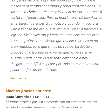
Hola, a mi me pasó algo muy parecido yo estaba de 4
meses pero estaba sangrando y tenía contracciones. En
las ecos mi bebé estaba muy bien y la doctora me recetó
certal y infometacina. Pero al final lo terminé expulsando
en el baño. Fue súper traumático y cuando mi doctora
vino a la casa me dijo que tenían que hacer a hacerme el
legrado. Me lo vivieron y luego de unos días me hicieron
una ecografias y me dijeron que habían restos, que no
eran muchos pero que si habían restos. La doctora
propuso otro legrado pero yo no quiero, no se si mi
cuerpo puede botar lo que falta botar solo o hay
riesgos.... que difícil es pasar por todo esto y además no
poder confiar en los médicos....
Respuesta
Muchas gracias por este
Hada (unverified)
1 Mar 2014
Muchas gracias por este artículo tan interesante, me ha
ayudado mucho. Hace tres días sufrí un aborto