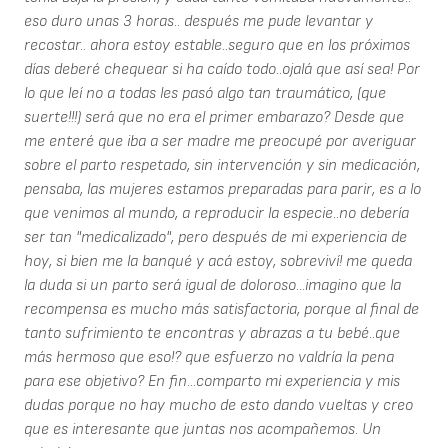
eso duro unas 3 horas.. después me pude levantar y
recostar.. ahora estoy estable..seguro que en los próximos
días deberé chequear si ha caído todo..ojalá que así sea! Por
lo que leí no a todas les pasó algo tan traumático, (que
suerte!!!) será que no era el primer embarazo? Desde que
me enteré que iba a ser madre me preocupé por averiguar
sobre el parto respetado, sin intervención y sin medicación,
pensaba, las mujeres estamos preparadas para parir, es a lo
que venimos al mundo, a reproducir la especie..no debería
ser tan "medicalizado", pero después de mi experiencia de
hoy, si bien me la banqué y acá estoy, sobreviví! me queda
la duda si un parto será igual de doloroso...imagino que la
recompensa es mucho más satisfactoria, porque al final de
tanto sufrimiento te encontras y abrazas a tu bebé..que
más hermoso que eso!? que esfuerzo no valdría la pena
para ese objetivo? En fin...comparto mi experiencia y mis
dudas porque no hay mucho de esto dando vueltas y creo
que es interesante que juntas nos acompañemos. Un