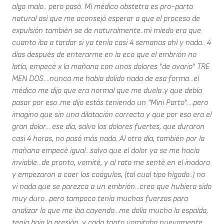
algo malo.. pero pasó. Mi médico obstetra es pro-parto
natural así que me aconsejó esperar a que el proceso de
expulsión también se de naturalmente..mi miedo era que
cuanto iba a tardar si ya tenía casi 4 semanas ahí y nada.. 4
días después de enterarme en la eco que el embrión no
latía, empecé x la mañana con unos dolores "de ovario" TRE
MEN DOS....nunca me había dolido nada de esa forma...el
médico me dijo que era normal que me duela..y que debía
pasar por eso..me dijo estás teniendo un "Mini Parto"....pero
imagino que sin una dilatación correcta y que por eso era el
gran dolor... ese día, salvo los dolores fuertes, que duraron
casi 4 horas, no pasó más nada. Al otro día, también por la
mañana empecé igual...salvo que el dolor ya se me hacía
inviable...de pronto, vomité, y al rato me senté en el inodoro
y empezaron a caer los coágulos, (tal cual tipo hígado..) no
vi nada que se parezca a un embrión...creo que hubiera sido
muy duro...pero tampoco tenía muchas fuerzas para
analizar lo que me iba cayendo...me dolía mucho la espalda,
tenía baja la presión, y cada tanto vomitaba nuevamente..