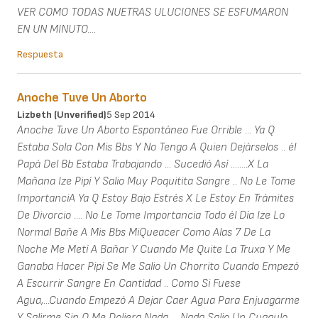
VER COMO TODAS NUETRAS ULUCIONES SE ESFUMARON
EN UN MINUTO....
Respuesta
Anoche Tuve Un Aborto
Lizbeth (unverified)
5 Sep 2014
Anoche Tuve Un Aborto Espontáneo Fue Orrible ... Ya Q
Estaba Sola Con Mis Bbs Y No Tengo A Quien Dejárselos .. él
Papá Del Bb Estaba Trabajando ... Sucedió Así ........X La
Mañana Ize Pipí Y Salio Muy Poquitita Sangre .. No Le Tome
ImportanciA Ya Q Estoy Bajo Estrés X Le Estoy En Trámites
De Divorcio .... No Le Tome Importancia Todo él Día Ize Lo
Normal Bañe A Mis Bbs MiQueacer Como Alas 7 De La
Noche Me Metí A Bañar Y Cuando Me Quite La Truxa Y Me
Ganaba Hacer Pipí Se Me Salio Un Chorrito Cuando Empezó
A Escurrir Sangre En Cantidad .. Como Si Fuese
Agua,...Cuando Empezó A Dejar Caer Agua Para Enjuagarme
Y Salirme Sin Q Me Doliera Nada ... Nada Salio Un Cuagulo