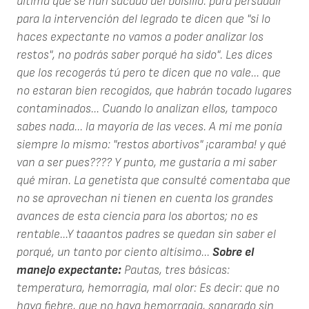
última que se han sacado del bolsillo: para persuadir
para la intervención del legrado te dicen que "si lo
haces expectante no vamos a poder analizar los
restos", no podrás saber porqué ha sido". Les dices
que los recogerás tú pero te dicen que no vale... que
no estaran bien recogidos, que habrán tocado lugares
contaminados... Cuando lo analizan ellos, tampoco
sabes nada... la mayoría de las veces. A mi me ponía
siempre lo mismo: "restos abortivos" ¡caramba! y qué
van a ser pues???? Y punto, me gustaría a mi saber
qué miran. La genetista que consulté comentaba que
no se aprovechan ni tienen en cuenta los grandes
avances de esta ciencia para los abortos; no es
rentable...Y taaantos padres se quedan sin saber el
porqué, un tanto por ciento altísimo...
Sobre el
manejo expectante:
Pautas, tres básicas:
temperatura, hemorragia, mal olor: Es decir: que no
haya fiebre, que no haya hemorragia, sangrado sin