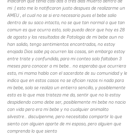
indicaron que tenia casi dos o tres dias muerto dentro de
mi :( esto me lo notificaron justo despues de realizarme un
AMEU , el cual no se si era necesario pues el bebe salio
dentro de su saco intacto, no se que tan normal o que tan
comun es que ocurra esto, solo puedo decir que hoy es 28
de agosto y los resultados de Patologia de mi bebe aun no
han salido, tengo sentimientos encontrados, no estoy
enojada Dios sabe pq ocurren las cosas, sin embargo estoy
entre triste y confundida, para mi conteo solo faltaban 3
meses para conocer a mi bebe... no esperaba que ocurriera
esto, mi mama hablo con el sacerdote de su comunidad y le
indico que en estos casos no se ofician rezos ni nada para
mi bebe, solo se realiza un entierro sencillo, y posiblemente
esto es lo que mas tristeza me da, sentir que no lo estoy
despidiendo como debe ser, posiblemente mi bebe no nacio
con vida pero era mi bebe y no cualquier animalito
silvestre... disculpenme, pero necesitaba compartir lo que
siento con alguien aparte de mi esposo, pero alguien que
comprenda lo que siento