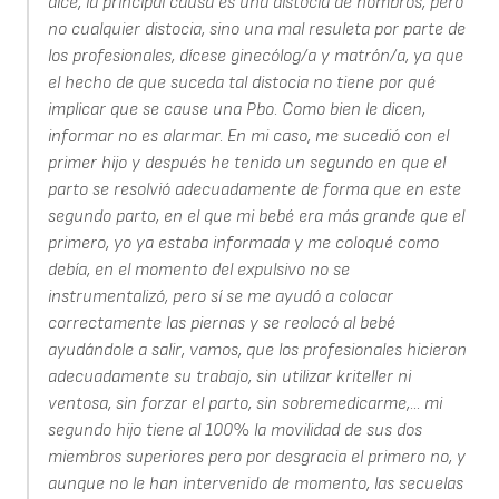
dice, la principal causa es una distocia de hombros, pero
no cualquier distocia, sino una mal resuleta por parte de
los profesionales, dícese ginecólog/a y matrón/a, ya que
el hecho de que suceda tal distocia no tiene por qué
implicar que se cause una Pbo. Como bien le dicen,
informar no es alarmar. En mi caso, me sucedió con el
primer hijo y después he tenido un segundo en que el
parto se resolvió adecuadamente de forma que en este
segundo parto, en el que mi bebé era más grande que el
primero, yo ya estaba informada y me coloqué como
debía, en el momento del expulsivo no se
instrumentalizó, pero sí se me ayudó a colocar
correctamente las piernas y se reolocó al bebé
ayudándole a salir, vamos, que los profesionales hicieron
adecuadamente su trabajo, sin utilizar kriteller ni
ventosa, sin forzar el parto, sin sobremedicarme,... mi
segundo hijo tiene al 100% la movilidad de sus dos
miembros superiores pero por desgracia el primero no, y
aunque no le han intervenido de momento, las secuelas