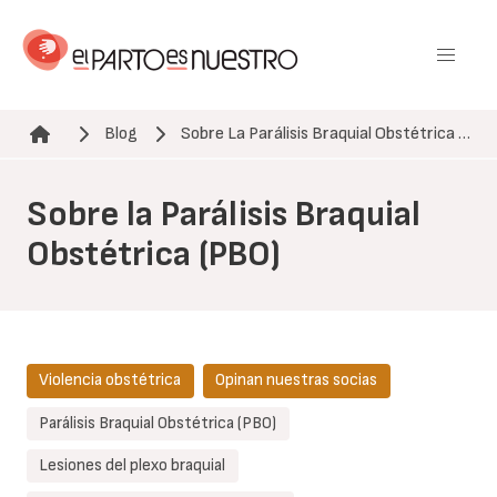
Pasar
al
contenido
principal
Blog
Sobre La Parálisis Braquial Obstétrica …
Ruta de navegación
Sobre la Parálisis Braquial
Obstétrica (PBO)
Violencia obstétrica
Opinan nuestras socias
Parálisis Braquial Obstétrica (PBO)
Lesiones del plexo braquial