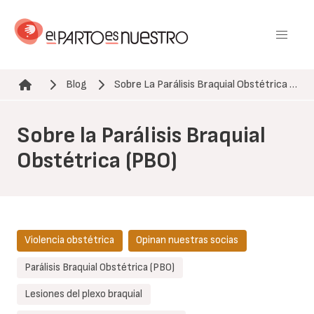
Pasar
al
contenido
principal
Blog
Sobre La Parálisis Braquial Obstétrica …
Ruta de navegación
Sobre la Parálisis Braquial
Obstétrica (PBO)
Violencia obstétrica
Opinan nuestras socias
Parálisis Braquial Obstétrica (PBO)
Lesiones del plexo braquial