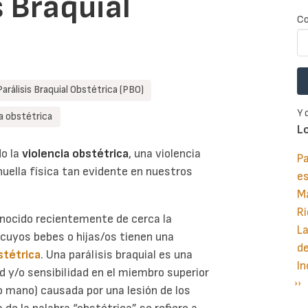
s Braquial
Co
Parálisis Braquial Obstétrica (PBO)
Y 
ia obstétrica
L
o la
violencia obstétrica
, una violencia
Pa
huella física tan evidente en nuestros
e
M
Ri
nocido recientemente de cerca la
La
 cuyos bebes o hijas/os tienen una
d
bstétrica
. Una parálisis braquial es una
In
d y/o sensibilidad en el miembro superior
Si
››
P
o mano) causada por una lesión de los
pá