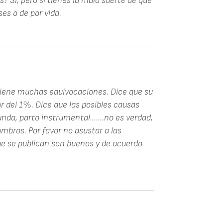
? Sí, pero si tienes la mala suerte de que
ses o de por vida.
tiene muchas equivocaciones. Dice que su
r del 1%. Dice que las posibles causas
nda, parto instrumental.......no es verdad,
mbros. Por favor no asustar a las
e se publican son buenos y de acuerdo