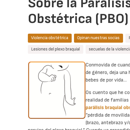
Sobre la Parálisi
Obstétrica (PBO)
Violencia obstétrica
Opinan nuestras socias
Lesiones del plexo braquial
secuelas de la violenc
Conmovida de cuand
de género, deja una 
bebes de por vida...
Os cuento que he co
realidad de familias
parálisis braquial o
“pérdida de movilida
(brazo, antebrazo y/