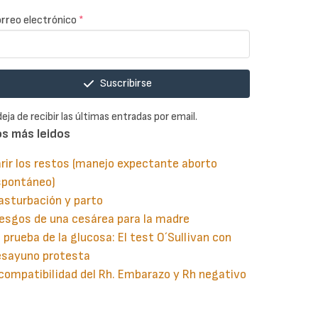
rreo electrónico
*
Suscribirse
deja de recibir las últimas entradas por email.
os más leidos
rir los restos (manejo expectante aborto
spontáneo)
asturbación y parto
esgos de una cesárea para la madre
 prueba de la glucosa: El test O´Sullivan con
esayuno protesta
compatibilidad del Rh. Embarazo y Rh negativo
guiente
aginación
gina