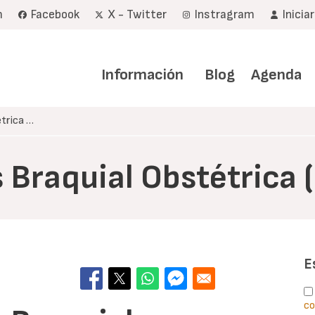
m
Facebook
X - Twitter
Instragram
Inicia
Navegación
principal
Información
Blog
Agenda
étrica …
s Braquial Obstétrica 
E
co