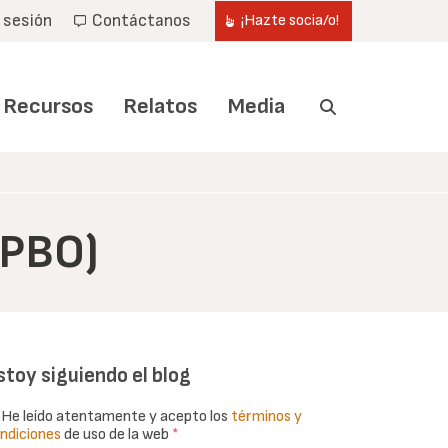
r sesión
Contáctanos
¡Hazte socia/o!
Recursos
Relatos
Media
(PBO)
stoy siguiendo el blog
He leído atentamente y acepto los
términos y
ndiciones
de uso de la web
*