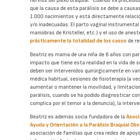
nervios del plexo braquial.” Cuando va precedida
que la causa de esta parálisis se debe a causa
1.000 nacimientos y está directamente relaci
y/o inadecuadas. El parto vaginal instrumental (
maniobras de Kristeller, etc.) y el uso de anes
prácticamente la totalidad de los casos
de re
Beatriz es mama de una niña de 6 años con pará
impacto que tiene esta realidad en la vida de 
deben ser intervenidos quirúrgicamente en vari
médica habitual, sesiones de fisioterapia (a ve
aumentar o mantener la movilidad, y limitacion
parálisis, cuando se ha podido diagnosticar c
complica por el temor a la denuncia), la interve
Beatriz es además socia fundadora de la
Asoci
Ayuda y Orientación a la Parálisis Braquial Obs
asociación de familias que crea redes de apoyo