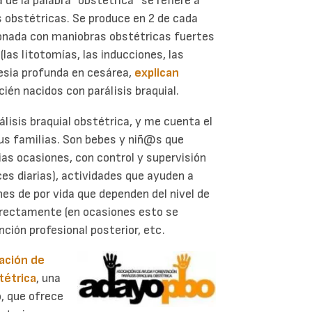
 de la palabra “obstétrica” se refiere a
s obstétricas. Se produce en 2 de cada
onada con maniobras obstétricas fuertes
las litotomías, las inducciones, las
tesia profunda en cesárea,
explican
cién nacidos con parálisis braquial.
lisis braquial obstétrica, y me cuenta el
sus familias. Son bebes y niñ@s que
as ocasiones, con control y supervisión
ces diarias), actividades que ayuden a
es de por vida que dependen del nivel de
orrectamente (en ocasiones esto se
nción profesional posterior, etc.
ación de
tétrica
, una
, que ofrece