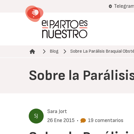
Pasar
Telegra
al
contenido
principal
Blog
Sobre La Parálisis Braquial Obst
Ruta de navegación
Sobre la Parálisi
Sara Jort
26 Ene 2015
•
19 comentarios