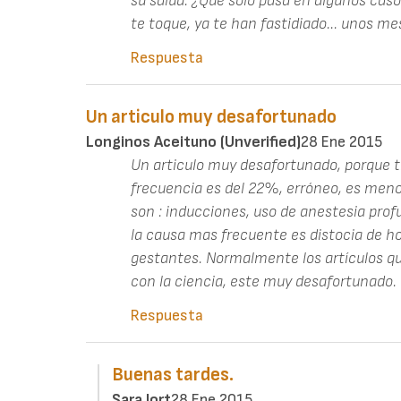
su salud. ¿Que solo pasa en algunos casos
te toque, ya te han fastidiado... unos me
Respuesta
Un articulo muy desafortunado
Longinos Aceituno (unverified)
28 Ene 2015
Un articulo muy desafortunado, porque 
frecuencia es del 22%, erróneo, es meno
son : inducciones, uso de anestesia profu
la causa mas frecuente es distocia de ho
gestantes. Normalmente los artículos qu
con la ciencia, este muy desafortunado.
Respuesta
Buenas tardes.
Sara Jort
28 Ene 2015