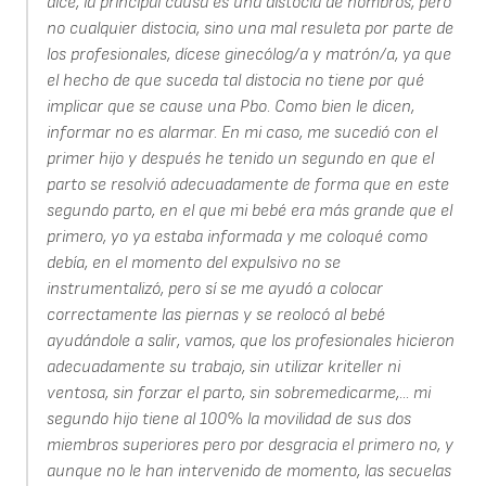
dice, la principal causa es una distocia de hombros, pero
no cualquier distocia, sino una mal resuleta por parte de
los profesionales, dícese ginecólog/a y matrón/a, ya que
el hecho de que suceda tal distocia no tiene por qué
implicar que se cause una Pbo. Como bien le dicen,
informar no es alarmar. En mi caso, me sucedió con el
primer hijo y después he tenido un segundo en que el
parto se resolvió adecuadamente de forma que en este
segundo parto, en el que mi bebé era más grande que el
primero, yo ya estaba informada y me coloqué como
debía, en el momento del expulsivo no se
instrumentalizó, pero sí se me ayudó a colocar
correctamente las piernas y se reolocó al bebé
ayudándole a salir, vamos, que los profesionales hicieron
adecuadamente su trabajo, sin utilizar kriteller ni
ventosa, sin forzar el parto, sin sobremedicarme,... mi
segundo hijo tiene al 100% la movilidad de sus dos
miembros superiores pero por desgracia el primero no, y
aunque no le han intervenido de momento, las secuelas