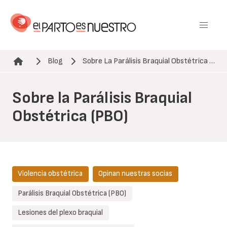
Pasar
al
contenido
principal
Blog
Sobre La Parálisis Braquial Obstétrica …
Ruta de navegación
Sobre la Parálisis Braquial
Obstétrica (PBO)
Violencia obstétrica
Opinan nuestras socias
Parálisis Braquial Obstétrica (PBO)
Lesiones del plexo braquial