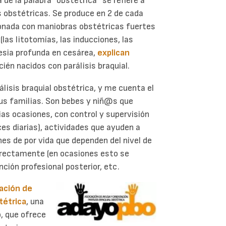
 de la palabra “obstétrica” se refiere a
s obstétricas. Se produce en 2 de cada
onada con maniobras obstétricas fuertes
las litotomías, las inducciones, las
tesia profunda en cesárea,
explican
cién nacidos con parálisis braquial.
lisis braquial obstétrica, y me cuenta el
sus familias. Son bebes y niñ@s que
as ocasiones, con control y supervisión
ces diarias), actividades que ayuden a
es de por vida que dependen del nivel de
orrectamente (en ocasiones esto se
nción profesional posterior, etc.
ación de
tétrica
, una
, que ofrece