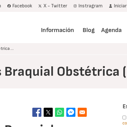
m
Facebook
X - Twitter
Instragram
Inicia
Navegación
principal
Información
Blog
Agenda
étrica …
s Braquial Obstétrica 
E
co