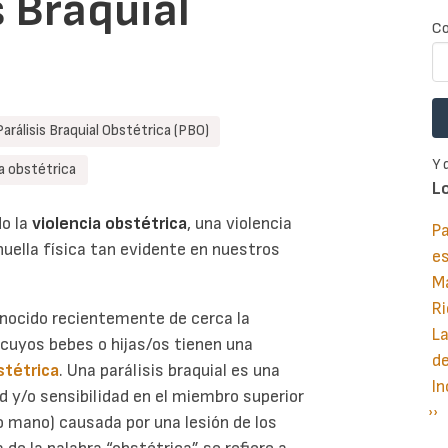
s Braquial
Co
Parálisis Braquial Obstétrica (PBO)
Y 
ia obstétrica
L
o la
violencia obstétrica
, una violencia
Pa
huella física tan evidente en nuestros
e
M
Ri
nocido recientemente de cerca la
La
 cuyos bebes o hijas/os tienen una
d
bstétrica
. Una parálisis braquial es una
In
d y/o sensibilidad en el miembro superior
Si
››
P
o mano) causada por una lesión de los
pá