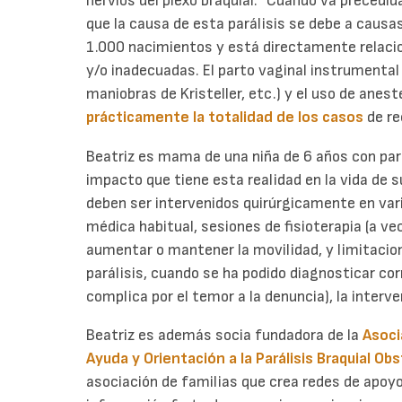
nervios del plexo braquial.” Cuando va precedida
que la causa de esta parálisis se debe a causa
1.000 nacimientos y está directamente relaci
y/o inadecuadas. El parto vaginal instrumental (
maniobras de Kristeller, etc.) y el uso de anes
prácticamente la totalidad de los casos
de re
Beatriz es mama de una niña de 6 años con pará
impacto que tiene esta realidad en la vida de 
deben ser intervenidos quirúrgicamente en vari
médica habitual, sesiones de fisioterapia (a ve
aumentar o mantener la movilidad, y limitacion
parálisis, cuando se ha podido diagnosticar c
complica por el temor a la denuncia), la interve
Beatriz es además socia fundadora de la
Asoci
Ayuda y Orientación a la Parálisis Braquial Obs
asociación de familias que crea redes de apoyo