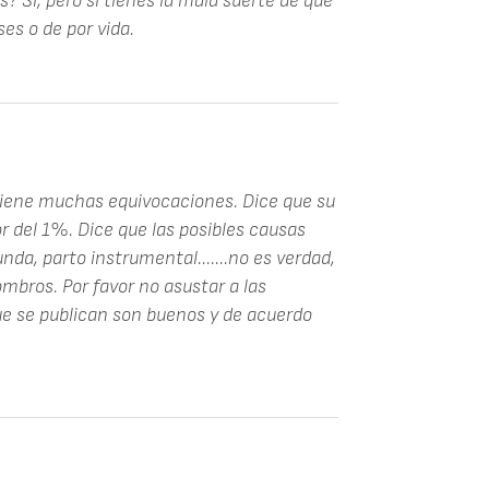
? Sí, pero si tienes la mala suerte de que
ses o de por vida.
tiene muchas equivocaciones. Dice que su
r del 1%. Dice que las posibles causas
nda, parto instrumental.......no es verdad,
mbros. Por favor no asustar a las
e se publican son buenos y de acuerdo