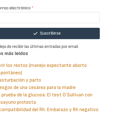
rreo electrónico
*
Suscribirse
deja de recibir las últimas entradas por email.
os más leidos
rir los restos (manejo expectante aborto
spontáneo)
asturbación y parto
esgos de una cesárea para la madre
 prueba de la glucosa: El test O´Sullivan con
esayuno protesta
compatibilidad del Rh. Embarazo y Rh negativo
guiente
aginación
gina