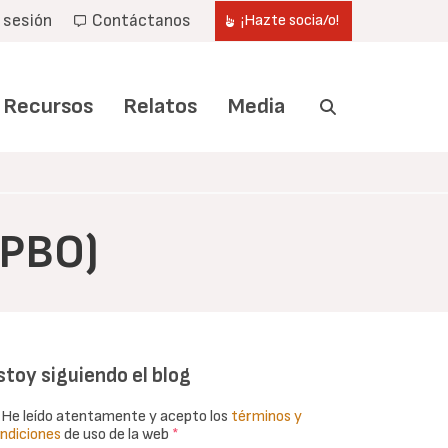
r sesión
Contáctanos
¡Hazte socia/o!
Recursos
Relatos
Media
(PBO)
stoy siguiendo el blog
He leído atentamente y acepto los
términos y
ndiciones
de uso de la web
*