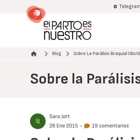
Pasar
Telegra
al
contenido
principal
Blog
Sobre La Parálisis Braquial Obst
Ruta de navegación
Sobre la Parálisi
Sara Jort
26 Ene 2015
•
19 comentarios