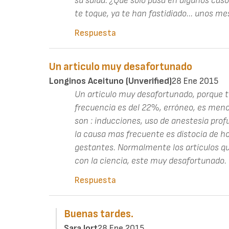
su salud. ¿Que solo pasa en algunos casos
te toque, ya te han fastidiado... unos me
Respuesta
Un articulo muy desafortunado
Longinos Aceituno (unverified)
28 Ene 2015
Un articulo muy desafortunado, porque 
frecuencia es del 22%, erróneo, es meno
son : inducciones, uso de anestesia profu
la causa mas frecuente es distocia de ho
gestantes. Normalmente los artículos qu
con la ciencia, este muy desafortunado.
Respuesta
Buenas tardes.
Sara Jort
28 Ene 2015