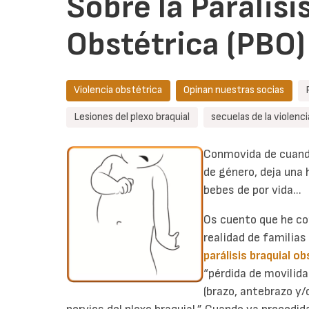
Sobre la Parálisi
Obstétrica (PBO)
Violencia obstétrica
Opinan nuestras socias
Lesiones del plexo braquial
secuelas de la violenc
Conmovida de cuand
de género, deja una 
bebes de por vida...
Os cuento que he co
realidad de familias
parálisis braquial o
“pérdida de movilida
(brazo, antebrazo y/