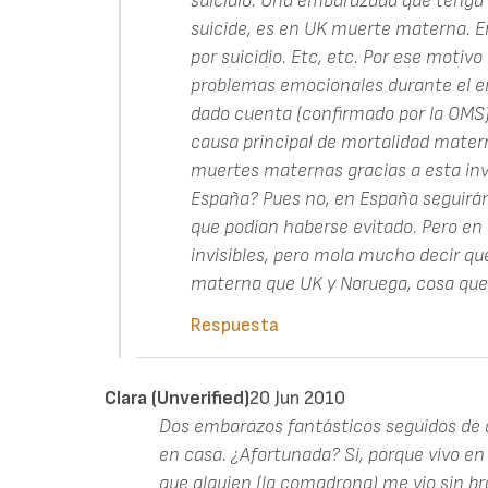
suicidio. Una embarazada que tenga 
suicide, es en UK muerte materna. E
por suicidio. Etc, etc. Por ese motiv
problemas emocionales durante el e
dado cuenta (confirmado por la OMS) 
causa principal de mortalidad matern
muertes maternas gracias a esta inv
España? Pues no, en España seguir
que podían haberse evitado. Pero en 
invisibles, pero mola mucho decir q
materna que UK y Noruega, cosa que 
Respuesta
Clara (unverified)
20 Jun 2010
Dos embarazos fantásticos seguidos de d
en casa. ¿Afortunada? Sí, porque vivo en
que alguien (la comadrona) me vio sin br