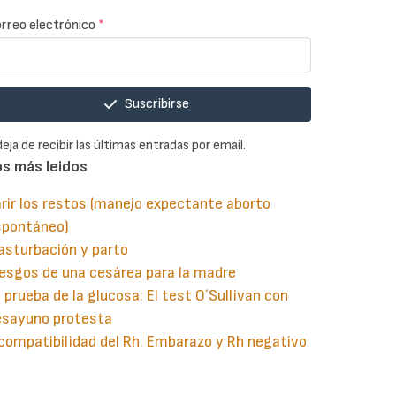
rreo electrónico
*
Suscribirse
deja de recibir las últimas entradas por email.
os más leidos
rir los restos (manejo expectante aborto
spontáneo)
asturbación y parto
esgos de una cesárea para la madre
 prueba de la glucosa: El test O´Sullivan con
esayuno protesta
compatibilidad del Rh. Embarazo y Rh negativo
guiente
aginación
gina