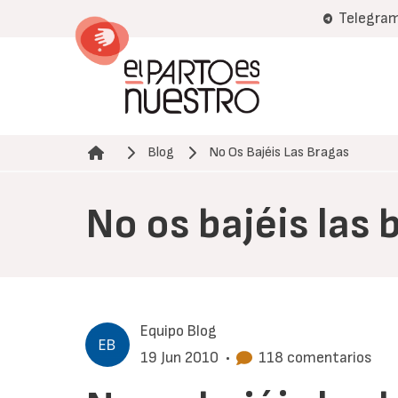
Pasar
Telegra
al
contenido
principal
Blog
No Os Bajéis Las Bragas
Ruta de navegación
No os bajéis las 
Equipo Blog
19 Jun 2010
•
118 comentarios