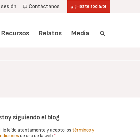
r sesión
Contáctanos
¡Hazte socia/o!
Recursos
Relatos
Media
stoy siguiendo el blog
He leído atentamente y acepto los
términos y
ndiciones
de uso de la web
*