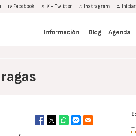
m
Facebook
X - Twitter
Instragram
Inicia
Navegación
principal
Información
Blog
Agenda
bragas
E
co