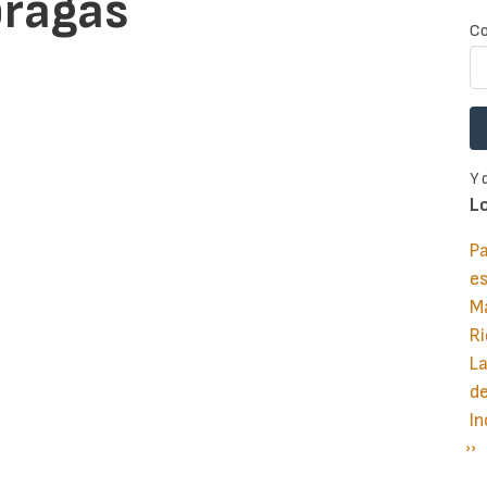
bragas
Co
Y 
L
Pa
e
M
Ri
La
d
In
Si
››
P
pá