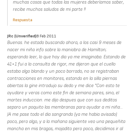
muchas cosas que todas las mujeres deberíamos saber,
recibe muchos saludos de mi parte !!
Respuesta
JRc (unverified)
8 Feb 2011
Buenas. he estado buscando ahora, a los casi 9 meses de
nacer mi niña info sobre la maniobra de Hamilton;
esperando leer, lo que hoy dia ya me imaginaba. Estando de
41+1 fui a la consulta de rigor, me dijeron que el cuello
estaba algo blando y un poco borrado, no se registraban
contracciones en monitores, estando en la silla piernas
abiertas la gine introdujo su dedo y me dice "Con esto te
ayudare y veras como este fin de semana pares, sino, el
martes induccion. me dijo despues que con sus deditos
separo un poquito las membranas para ayudar a mi niña...
JA me pase todo el dia sangrando (ya me habia avisado)
poco, pero algo, y a la mañana siguiente veo una pequeñita
mancha en mis bragas, mojadito pero poco, decidimos ir al