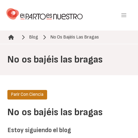
Pasar
al
contenido
principal
Blog
No Os Bajéis Las Bragas
Ruta de navegación
No os bajéis las bragas
Parir Con Ciencia
No os bajéis las bragas
Estoy siguiendo el blog