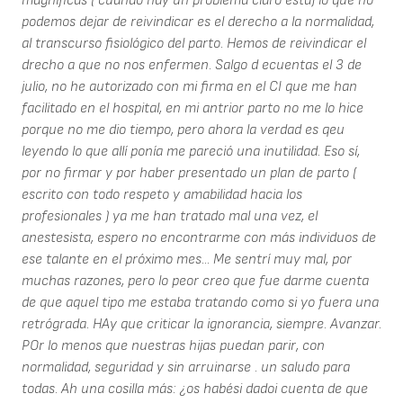
magníficas ( cuando hay un problema claro está) lo que no
podemos dejar de reivindicar es el derecho a la normalidad,
al transcurso fisiológico del parto. Hemos de reivindicar el
drecho a que no nos enfermen. Salgo d ecuentas el 3 de
julio, no he autorizado con mi firma en el CI que me han
facilitado en el hospital, en mi antrior parto no me lo hice
porque no me dio tiempo, pero ahora la verdad es qeu
leyendo lo que allí ponía me pareció una inutilidad. Eso sí,
por no firmar y por haber presentado un plan de parto (
escrito con todo respeto y amabilidad hacia los
profesionales ) ya me han tratado mal una vez, el
anestesista, espero no encontrarme con más individuos de
ese talante en el próximo mes... Me sentrí muy mal, por
muchas razones, pero lo peor creo que fue darme cuenta
de que aquel tipo me estaba tratando como si yo fuera una
retrógrada. HAy que criticar la ignorancia, siempre. Avanzar.
POr lo menos que nuestras hijas puedan parir, con
normalidad, seguridad y sin arruinarse . un saludo para
todas. Ah una cosilla más: ¿os habési dadoi cuenta de que