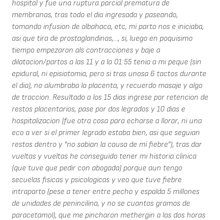
hospital y fue una ruptura parcial prematura de
membranas, tras todo el dia ingresada y paseando,
tomando infusion de albahaca, etc, mi parto nos e iniciaba,
asi que tira de prostaglandinas,..., si, luego en poquisimo
tiempo empezaron als contracciones y baje a
dilatacion/partos a las 11 y a la 01:55 tenia a mi peque (sin
epidural, ni episiotomia, pero si tras unosa 6 tactos durante
el dia), no alumbraba la placenta, y recuerdo masaje y algo
de traccion. Resultado a los 15 dias ingrese por retencion de
restos placentarios, pase por dos legrados y 10 dias e
hospitalizacion (fue otra cosa para echarse a llorar, ni una
eco a ver si el primer legrado estaba bien, asi que seguian
restos dentro y "no sabian la causa de mi fiebre"), tras dar
vueltas y vueltas he conseguido tener mi historia clinica
(que tuve que pedir con abogada) porque aun tengo
secuelas fisicas y psicologicas y veo que tuve fiebre
intraparto (pese a tener entre pecho y espalda 5 millones
de unidades de penincilina, y no se cuantos gramos de
paracetamol), que me pincharon methergin a las dos horas