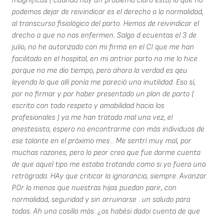
magníficas ( cuando hay un problema claro está) lo que no
podemos dejar de reivindicar es el derecho a la normalidad,
al transcurso fisiológico del parto. Hemos de reivindicar el
drecho a que no nos enfermen. Salgo d ecuentas el 3 de
julio, no he autorizado con mi firma en el CI que me han
facilitado en el hospital, en mi antrior parto no me lo hice
porque no me dio tiempo, pero ahora la verdad es qeu
leyendo lo que allí ponía me pareció una inutilidad. Eso sí,
por no firmar y por haber presentado un plan de parto (
escrito con todo respeto y amabilidad hacia los
profesionales ) ya me han tratado mal una vez, el
anestesista, espero no encontrarme con más individuos de
ese talante en el próximo mes... Me sentrí muy mal, por
muchas razones, pero lo peor creo que fue darme cuenta
de que aquel tipo me estaba tratando como si yo fuera una
retrógrada. HAy que criticar la ignorancia, siempre. Avanzar.
POr lo menos que nuestras hijas puedan parir, con
normalidad, seguridad y sin arruinarse . un saludo para
todas. Ah una cosilla más: ¿os habési dadoi cuenta de que