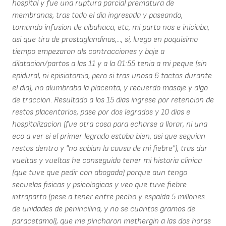
hospital y fue una ruptura parcial prematura de
membranas, tras todo el dia ingresada y paseando,
tomando infusion de albahaca, etc, mi parto nos e iniciaba,
asi que tira de prostaglandinas,..., si, luego en poquisimo
tiempo empezaron als contracciones y baje a
dilatacion/partos a las 11 y a la 01:55 tenia a mi peque (sin
epidural, ni episiotomia, pero si tras unosa 6 tactos durante
el dia), no alumbraba la placenta, y recuerdo masaje y algo
de traccion. Resultado a los 15 dias ingrese por retencion de
restos placentarios, pase por dos legrados y 10 dias e
hospitalizacion (fue otra cosa para echarse a llorar, ni una
eco a ver si el primer legrado estaba bien, asi que seguian
restos dentro y "no sabian la causa de mi fiebre"), tras dar
vueltas y vueltas he conseguido tener mi historia clinica
(que tuve que pedir con abogada) porque aun tengo
secuelas fisicas y psicologicas y veo que tuve fiebre
intraparto (pese a tener entre pecho y espalda 5 millones
de unidades de penincilina, y no se cuantos gramos de
paracetamol), que me pincharon methergin a las dos horas