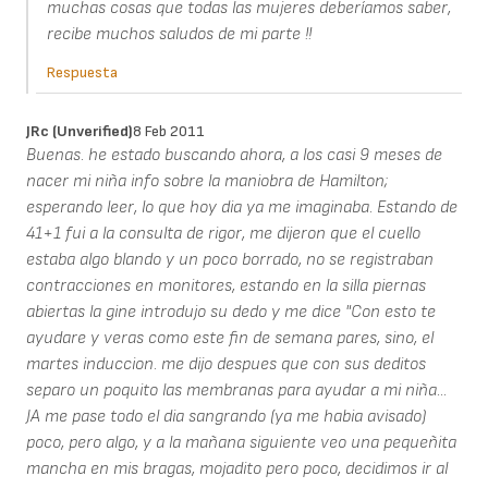
muchas cosas que todas las mujeres deberíamos saber,
recibe muchos saludos de mi parte !!
Respuesta
JRc (unverified)
8 Feb 2011
Buenas. he estado buscando ahora, a los casi 9 meses de
nacer mi niña info sobre la maniobra de Hamilton;
esperando leer, lo que hoy dia ya me imaginaba. Estando de
41+1 fui a la consulta de rigor, me dijeron que el cuello
estaba algo blando y un poco borrado, no se registraban
contracciones en monitores, estando en la silla piernas
abiertas la gine introdujo su dedo y me dice "Con esto te
ayudare y veras como este fin de semana pares, sino, el
martes induccion. me dijo despues que con sus deditos
separo un poquito las membranas para ayudar a mi niña...
JA me pase todo el dia sangrando (ya me habia avisado)
poco, pero algo, y a la mañana siguiente veo una pequeñita
mancha en mis bragas, mojadito pero poco, decidimos ir al