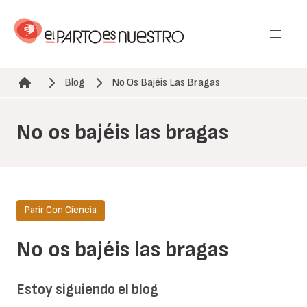
Pasar
al
contenido
principal
Blog
No Os Bajéis Las Bragas
Ruta de navegación
No os bajéis las bragas
Parir Con Ciencia
No os bajéis las bragas
Estoy siguiendo el blog