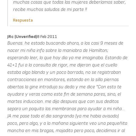
muchas cosas que todas las mujeres deberíamos saber,
recibe muchos saludos de mi parte !!
Respuesta
JRc (unverified)
8 Feb 2011
Buenas. he estado buscando ahora, a los casi 9 meses de
nacer mi niña info sobre la maniobra de Hamilton;
esperando leer, lo que hoy dia ya me imaginaba. Estando de
41+1 fui a la consulta de rigor, me dijeron que el cuello
estaba algo blando y un poco borrado, no se registraban
contracciones en monitores, estando en la silla piernas
abiertas la gine introdujo su dedo y me dice "Con esto te
ayudare y veras como este fin de semana pares, sino, el
martes induccion. me dijo despues que con sus deditos
separo un poquito las membranas para ayudar a mi niña...
JA me pase todo el dia sangrando (ya me habia avisado)
poco, pero algo, y a la mañana siguiente veo una pequeñita
mancha en mis bragas, mojadito pero poco, decidimos ir al