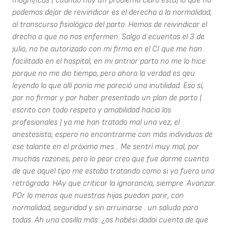
magníficas ( cuando hay un problema claro está) lo que no
podemos dejar de reivindicar es el derecho a la normalidad,
al transcurso fisiológico del parto. Hemos de reivindicar el
drecho a que no nos enfermen. Salgo d ecuentas el 3 de
julio, no he autorizado con mi firma en el CI que me han
facilitado en el hospital, en mi antrior parto no me lo hice
porque no me dio tiempo, pero ahora la verdad es qeu
leyendo lo que allí ponía me pareció una inutilidad. Eso sí,
por no firmar y por haber presentado un plan de parto (
escrito con todo respeto y amabilidad hacia los
profesionales ) ya me han tratado mal una vez, el
anestesista, espero no encontrarme con más individuos de
ese talante en el próximo mes... Me sentrí muy mal, por
muchas razones, pero lo peor creo que fue darme cuenta
de que aquel tipo me estaba tratando como si yo fuera una
retrógrada. HAy que criticar la ignorancia, siempre. Avanzar.
POr lo menos que nuestras hijas puedan parir, con
normalidad, seguridad y sin arruinarse . un saludo para
todas. Ah una cosilla más: ¿os habési dadoi cuenta de que