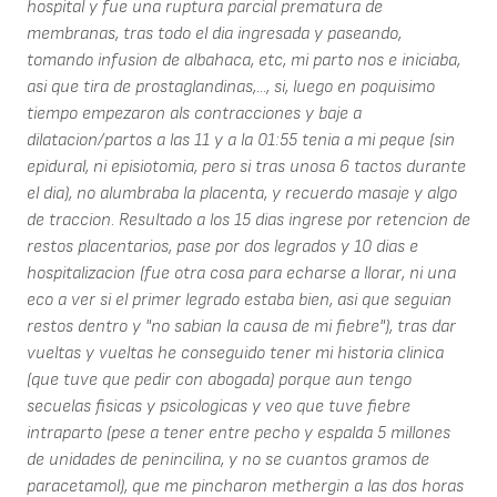
hospital y fue una ruptura parcial prematura de
membranas, tras todo el dia ingresada y paseando,
tomando infusion de albahaca, etc, mi parto nos e iniciaba,
asi que tira de prostaglandinas,..., si, luego en poquisimo
tiempo empezaron als contracciones y baje a
dilatacion/partos a las 11 y a la 01:55 tenia a mi peque (sin
epidural, ni episiotomia, pero si tras unosa 6 tactos durante
el dia), no alumbraba la placenta, y recuerdo masaje y algo
de traccion. Resultado a los 15 dias ingrese por retencion de
restos placentarios, pase por dos legrados y 10 dias e
hospitalizacion (fue otra cosa para echarse a llorar, ni una
eco a ver si el primer legrado estaba bien, asi que seguian
restos dentro y "no sabian la causa de mi fiebre"), tras dar
vueltas y vueltas he conseguido tener mi historia clinica
(que tuve que pedir con abogada) porque aun tengo
secuelas fisicas y psicologicas y veo que tuve fiebre
intraparto (pese a tener entre pecho y espalda 5 millones
de unidades de penincilina, y no se cuantos gramos de
paracetamol), que me pincharon methergin a las dos horas