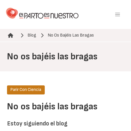
Pasar
al
contenido
principal
Blog
No Os Bajéis Las Bragas
Ruta de navegación
No os bajéis las bragas
Parir Con Ciencia
No os bajéis las bragas
Estoy siguiendo el blog