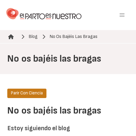
Pasar
al
contenido
principal
Blog
No Os Bajéis Las Bragas
Ruta de navegación
No os bajéis las bragas
Parir Con Ciencia
No os bajéis las bragas
Estoy siguiendo el blog