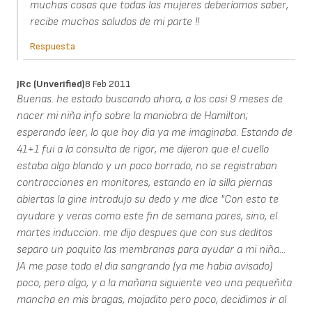
muchas cosas que todas las mujeres deberíamos saber,
recibe muchos saludos de mi parte !!
Respuesta
JRc (unverified)
8 Feb 2011
Buenas. he estado buscando ahora, a los casi 9 meses de
nacer mi niña info sobre la maniobra de Hamilton;
esperando leer, lo que hoy dia ya me imaginaba. Estando de
41+1 fui a la consulta de rigor, me dijeron que el cuello
estaba algo blando y un poco borrado, no se registraban
contracciones en monitores, estando en la silla piernas
abiertas la gine introdujo su dedo y me dice "Con esto te
ayudare y veras como este fin de semana pares, sino, el
martes induccion. me dijo despues que con sus deditos
separo un poquito las membranas para ayudar a mi niña...
JA me pase todo el dia sangrando (ya me habia avisado)
poco, pero algo, y a la mañana siguiente veo una pequeñita
mancha en mis bragas, mojadito pero poco, decidimos ir al