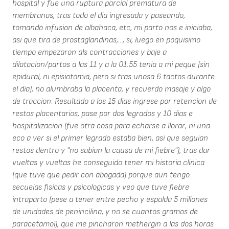
hospital y fue una ruptura parcial prematura de
membranas, tras todo el dia ingresada y paseando,
tomando infusion de albahaca, etc, mi parto nos e iniciaba,
asi que tira de prostaglandinas,..., si, luego en poquisimo
tiempo empezaron als contracciones y baje a
dilatacion/partos a las 11 y a la 01:55 tenia a mi peque (sin
epidural, ni episiotomia, pero si tras unosa 6 tactos durante
el dia), no alumbraba la placenta, y recuerdo masaje y algo
de traccion. Resultado a los 15 dias ingrese por retencion de
restos placentarios, pase por dos legrados y 10 dias e
hospitalizacion (fue otra cosa para echarse a llorar, ni una
eco a ver si el primer legrado estaba bien, asi que seguian
restos dentro y "no sabian la causa de mi fiebre"), tras dar
vueltas y vueltas he conseguido tener mi historia clinica
(que tuve que pedir con abogada) porque aun tengo
secuelas fisicas y psicologicas y veo que tuve fiebre
intraparto (pese a tener entre pecho y espalda 5 millones
de unidades de penincilina, y no se cuantos gramos de
paracetamol), que me pincharon methergin a las dos horas