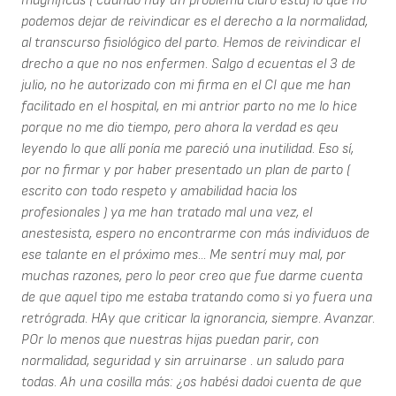
magníficas ( cuando hay un problema claro está) lo que no
podemos dejar de reivindicar es el derecho a la normalidad,
al transcurso fisiológico del parto. Hemos de reivindicar el
drecho a que no nos enfermen. Salgo d ecuentas el 3 de
julio, no he autorizado con mi firma en el CI que me han
facilitado en el hospital, en mi antrior parto no me lo hice
porque no me dio tiempo, pero ahora la verdad es qeu
leyendo lo que allí ponía me pareció una inutilidad. Eso sí,
por no firmar y por haber presentado un plan de parto (
escrito con todo respeto y amabilidad hacia los
profesionales ) ya me han tratado mal una vez, el
anestesista, espero no encontrarme con más individuos de
ese talante en el próximo mes... Me sentrí muy mal, por
muchas razones, pero lo peor creo que fue darme cuenta
de que aquel tipo me estaba tratando como si yo fuera una
retrógrada. HAy que criticar la ignorancia, siempre. Avanzar.
POr lo menos que nuestras hijas puedan parir, con
normalidad, seguridad y sin arruinarse . un saludo para
todas. Ah una cosilla más: ¿os habési dadoi cuenta de que