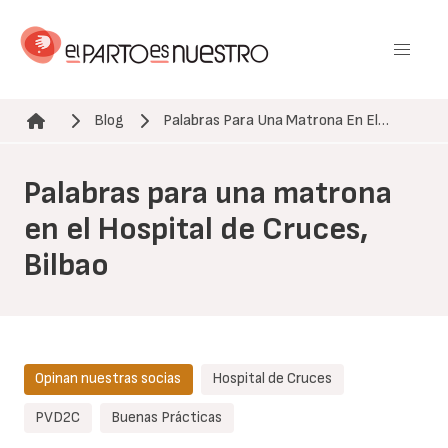
Pasar
al
contenido
principal
Blog
Palabras Para Una Matrona En El…
Ruta de navegación
Palabras para una matrona
en el Hospital de Cruces,
Bilbao
Opinan nuestras socias
Hospital de Cruces
PVD2C
Buenas Prácticas