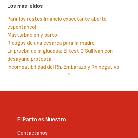
Los más leidos
Parir los restos (manejo expectante aborto
espontáneo)
Masturbación y parto
Riesgos de una cesárea para la madre
La prueba de la glucosa: El test O´Sullivan con
desayuno protesta
Incompatibilidad del Rh. Embarazo y Rh negativo
Paginación
Siguiente
››
página
El Parto es Nuestro
Contáctanos