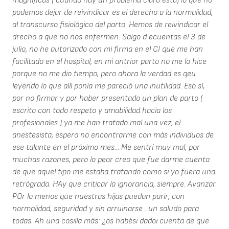
magníficas ( cuando hay un problema claro está) lo que no
podemos dejar de reivindicar es el derecho a la normalidad,
al transcurso fisiológico del parto. Hemos de reivindicar el
drecho a que no nos enfermen. Salgo d ecuentas el 3 de
julio, no he autorizado con mi firma en el CI que me han
facilitado en el hospital, en mi antrior parto no me lo hice
porque no me dio tiempo, pero ahora la verdad es qeu
leyendo lo que allí ponía me pareció una inutilidad. Eso sí,
por no firmar y por haber presentado un plan de parto (
escrito con todo respeto y amabilidad hacia los
profesionales ) ya me han tratado mal una vez, el
anestesista, espero no encontrarme con más individuos de
ese talante en el próximo mes... Me sentrí muy mal, por
muchas razones, pero lo peor creo que fue darme cuenta
de que aquel tipo me estaba tratando como si yo fuera una
retrógrada. HAy que criticar la ignorancia, siempre. Avanzar.
POr lo menos que nuestras hijas puedan parir, con
normalidad, seguridad y sin arruinarse . un saludo para
todas. Ah una cosilla más: ¿os habési dadoi cuenta de que