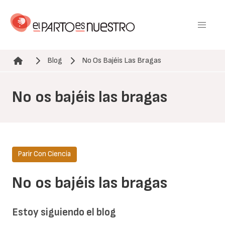
Pasar
al
contenido
principal
Blog
No Os Bajéis Las Bragas
Ruta de navegación
No os bajéis las bragas
Parir Con Ciencia
No os bajéis las bragas
Estoy siguiendo el blog