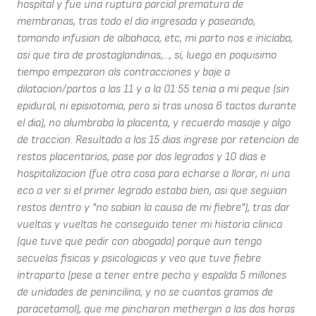
hospital y fue una ruptura parcial prematura de
membranas, tras todo el dia ingresada y paseando,
tomando infusion de albahaca, etc, mi parto nos e iniciaba,
asi que tira de prostaglandinas,..., si, luego en poquisimo
tiempo empezaron als contracciones y baje a
dilatacion/partos a las 11 y a la 01:55 tenia a mi peque (sin
epidural, ni episiotomia, pero si tras unosa 6 tactos durante
el dia), no alumbraba la placenta, y recuerdo masaje y algo
de traccion. Resultado a los 15 dias ingrese por retencion de
restos placentarios, pase por dos legrados y 10 dias e
hospitalizacion (fue otra cosa para echarse a llorar, ni una
eco a ver si el primer legrado estaba bien, asi que seguian
restos dentro y "no sabian la causa de mi fiebre"), tras dar
vueltas y vueltas he conseguido tener mi historia clinica
(que tuve que pedir con abogada) porque aun tengo
secuelas fisicas y psicologicas y veo que tuve fiebre
intraparto (pese a tener entre pecho y espalda 5 millones
de unidades de penincilina, y no se cuantos gramos de
paracetamol), que me pincharon methergin a las dos horas