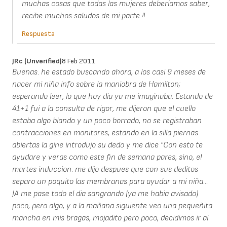
muchas cosas que todas las mujeres deberíamos saber,
recibe muchos saludos de mi parte !!
Respuesta
JRc (unverified)
8 Feb 2011
Buenas. he estado buscando ahora, a los casi 9 meses de
nacer mi niña info sobre la maniobra de Hamilton;
esperando leer, lo que hoy dia ya me imaginaba. Estando de
41+1 fui a la consulta de rigor, me dijeron que el cuello
estaba algo blando y un poco borrado, no se registraban
contracciones en monitores, estando en la silla piernas
abiertas la gine introdujo su dedo y me dice "Con esto te
ayudare y veras como este fin de semana pares, sino, el
martes induccion. me dijo despues que con sus deditos
separo un poquito las membranas para ayudar a mi niña...
JA me pase todo el dia sangrando (ya me habia avisado)
poco, pero algo, y a la mañana siguiente veo una pequeñita
mancha en mis bragas, mojadito pero poco, decidimos ir al