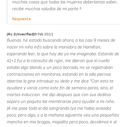
muchas cosas que todas las mujeres deberíamos saber,
recibe muchos saludos de mi parte !!
Respuesta
JRc (unverified)
8 Feb 2011
Buenas. he estado buscando ahora, a los casi 9 meses de
nacer mi niña info sobre la maniobra de Hamilton;
esperando leer, lo que hoy dia ya me imaginaba. Estando de
41+1 fui a la consulta de rigor, me dijeron que el cuello
estaba algo blando y un poco borrado, no se registraban
contracciones en monitores, estando en la silla piernas
abiertas la gine introdujo su dedo y me dice "Con esto te
ayudare y veras como este fin de semana pares, sino, el
martes induccion. me dijo despues que con sus deditos
separo un poquito las membranas para ayudar a mi niña...
JA me pase todo el dia sangrando (ya me habia avisado)
poco, pero algo, y a la mañana siguiente veo una pequeñita
mancha en mis bragas, mojadito pero poco, decidimos ir al