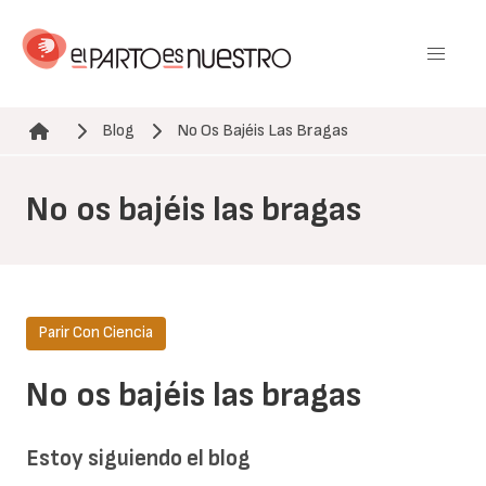
Pasar
al
contenido
principal
Blog
No Os Bajéis Las Bragas
Ruta de navegación
No os bajéis las bragas
Parir Con Ciencia
No os bajéis las bragas
Estoy siguiendo el blog