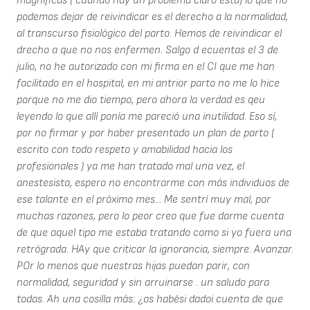
magníficas ( cuando hay un problema claro está) lo que no
podemos dejar de reivindicar es el derecho a la normalidad,
al transcurso fisiológico del parto. Hemos de reivindicar el
drecho a que no nos enfermen. Salgo d ecuentas el 3 de
julio, no he autorizado con mi firma en el CI que me han
facilitado en el hospital, en mi antrior parto no me lo hice
porque no me dio tiempo, pero ahora la verdad es qeu
leyendo lo que allí ponía me pareció una inutilidad. Eso sí,
por no firmar y por haber presentado un plan de parto (
escrito con todo respeto y amabilidad hacia los
profesionales ) ya me han tratado mal una vez, el
anestesista, espero no encontrarme con más individuos de
ese talante en el próximo mes... Me sentrí muy mal, por
muchas razones, pero lo peor creo que fue darme cuenta
de que aquel tipo me estaba tratando como si yo fuera una
retrógrada. HAy que criticar la ignorancia, siempre. Avanzar.
POr lo menos que nuestras hijas puedan parir, con
normalidad, seguridad y sin arruinarse . un saludo para
todas. Ah una cosilla más: ¿os habési dadoi cuenta de que