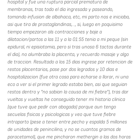
hospital y fue una ruptura parcial prematura de
membranas, tras todo el dia ingresada y paseando,
tomando infusion de albahaca, etc, mi parto nos e iniciaba,
asi que tira de prostaglandinas,..., si, luego en poquisimo
tiempo empezaron als contracciones y baje a
dilatacion/partos a las 11 y a la 01:55 tenia a mi peque (sin
epidural, ni episiotomia, pero si tras unosa 6 tactos durante
el dia), no alumbraba la placenta, y recuerdo masaje y algo
de traccion. Resultado a los 15 dias ingrese por retencion de
restos placentarios, pase por dos legrados y 10 dias e
hospitalizacion (fue otra cosa para echarse a llorar, ni una
eco a ver si el primer legrado estaba bien, asi que seguian
restos dentro y "no sabian la causa de mi fiebre"), tras dar
vueltas y vueltas he conseguido tener mi historia clinica
(que tuve que pedir con abogada) porque aun tengo
secuelas fisicas y psicologicas y veo que tuve fiebre
intraparto (pese a tener entre pecho y espalda 5 millones
de unidades de penincilina, y no se cuantos gramos de
paracetamol), que me pincharon methergin a las dos horas