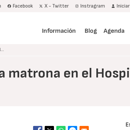
m
Facebook
X - Twitter
Instragram
Inicia
Navegación
principal
Información
Blog
Agenda
l…
a matrona en el Hospi
E