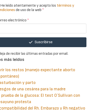
He leído atentamente y acepto los
términos y
ndiciones
de uso de la web
*
rreo electrónico
*
Suscribirse
deja de recibir las últimas entradas por email.
os más leidos
rir los restos (manejo expectante aborto
spontáneo)
asturbación y parto
esgos de una cesárea para la madre
 prueba de la glucosa: El test O´Sullivan con
esayuno protesta
compatibilidad del Rh. Embarazo y Rh negativo