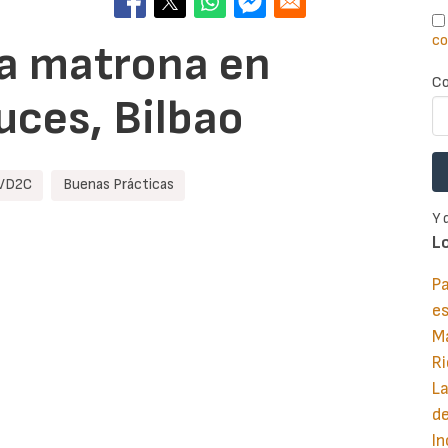
co
na matrona en
Co
uces, Bilbao
VD2C
Buenas Prácticas
Y 
L
Pa
e
M
Ri
La
d
In