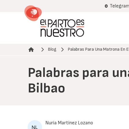
Pasar
Telegra
al
contenido
principal
Blog
Palabras Para Una Matrona En E
Ruta de navegación
Palabras para un
Bilbao
Nuria Martínez Lozano