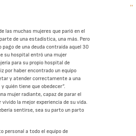
Si
››
P
pá
de las muchas mujeres que parió en el
 parte de una estadística, una más. Pero
mo pago de una deuda contraída aquel 30
de su hospital entró una mujer
ría para su propio hospital de
liz por haber encontrado un equipo
etar y atender correctamente a una
 y quién tiene que obedecer”.
na mujer radiante, capaz de parar el
ivido la mejor experiencia de su vida.
ería sentirse, sea su parto un parto
o personal a todo el equipo de