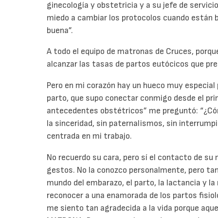
ginecología y obstetricia y a su jefe de servic
miedo a cambiar los protocolos cuando están ba
buena”.
A todo el equipo de matronas de Cruces, porque
alcanzar las tasas de partos eutócicos que pre
Pero en mi corazón hay un hueco muy especial
parto, que supo conectar conmigo desde el pri
antecedentes obstétricos” me preguntó: “¿Cóm
la sinceridad, sin paternalismos, sin interrump
centrada en mi trabajo.
No recuerdo su cara, pero sí el contacto de su
gestos. No la conozco personalmente, pero tan
mundo del embarazo, el parto, la lactancia y l
reconocer a una enamorada de los partos fisiol
me siento tan agradecida a la vida porque aqu