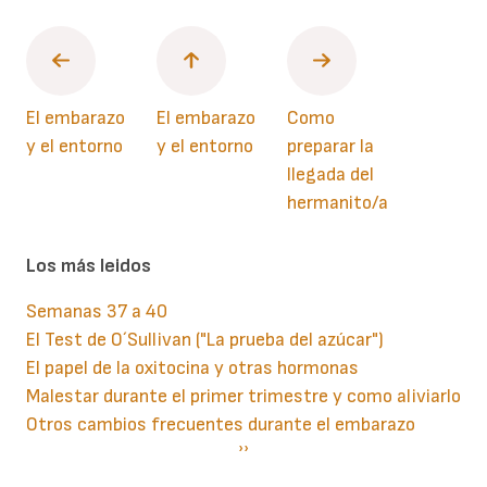
El embarazo
El embarazo
Como
y el entorno
y el entorno
preparar la
llegada del
hermanito/a
Los más leidos
Semanas 37 a 40
El Test de O´Sullivan ("La prueba del azúcar")
El papel de la oxitocina y otras hormonas
Malestar durante el primer trimestre y como aliviarlo
Otros cambios frecuentes durante el embarazo
Paginación
Siguiente
››
página