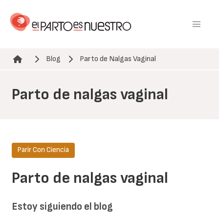
Pasar
al
contenido
principal
Blog
Parto de Nalgas Vaginal
Ruta de navegación
Parto de nalgas vaginal
Parir Con Ciencia
Parto de nalgas vaginal
Estoy siguiendo el blog