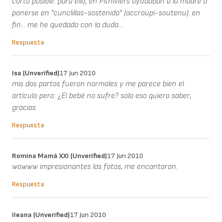
corto posible. para ello, en Pithiviers ayudaban a la madre a
ponerse en "cunclillas-sostenida" (accroupi-soutenu). en
fin... me he quedado con la duda...
Respuesta
Isa (unverified)
17 Jun 2010
mis dos partos fueron normales y me parece bien el
artículo pero: ¿El bebé no sufre? solo eso quiero saber,
gracias.
Respuesta
Romina Mamá XXI (unverified)
17 Jun 2010
wowww impresionantes las fotos, me encantaron.
Respuesta
Ileana (unverified)
17 Jun 2010