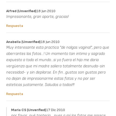
Alfred (unverified)
18 Jun 2010
Impresionante, gran aporte, gracias!
Respuesta
Anabella (unverified)
18 Jun 2010
Muy interesante esta practica "de nalgas vaginal", pero que
aberrantes las fotos...! Un momento tan intimo y sagrado
expuesto a todo el mundo...si yo fuera el hijo me daria
vergüenza que mi madre saliera totalmente desnuda-sin
necesidad- y sin depilarse. En fin...gustos son gustos pero
no dejan de impresionarme estas fotos y no por ser
esteticas justamente. Saludos a todos!!!
Respuesta
María CS (unverified)
17 Dic 2010
por favor, qué tontería... pues a mí las fotos me parece