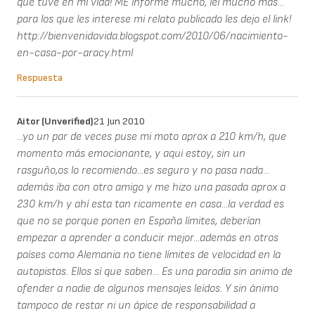
que tuve en mi vida! ME informe mucho, lei mucho mas...
para los que les interese mi relato publicado les dejo el link!
http://bienvenidavida.blogspot.com/2010/06/nacimiento-
en-casa-por-aracy.html
Respuesta
Aitor (unverified)
21 Jun 2010
...yo un par de veces puse mi moto aprox a 210 km/h, que
momento más emocionante, y aqui estoy, sin un
rasguño,os lo recomiendo...es seguro y no pasa nada...
además iba con otro amigo y me hizo una pasada aprox a
230 km/h y ahí esta tan ricamente en casa...la verdad es
que no se porque ponen en España límites, deberían
empezar a aprender a conducir mejor...además en otros
países como Alemania no tiene límites de velocidad en la
autopistas. Ellos sí que saben... Es una parodia sin animo de
ofender a nadie de algunos mensajes leídos. Y sin ánimo
tampoco de restar ni un ápice de responsabilidad a