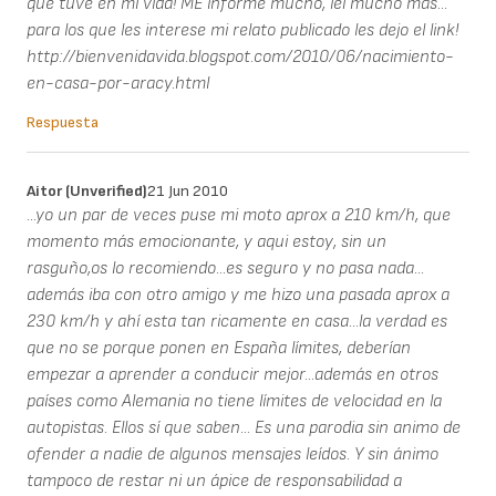
que tuve en mi vida! ME informe mucho, lei mucho mas...
para los que les interese mi relato publicado les dejo el link!
http://bienvenidavida.blogspot.com/2010/06/nacimiento-
en-casa-por-aracy.html
Respuesta
Aitor (unverified)
21 Jun 2010
...yo un par de veces puse mi moto aprox a 210 km/h, que
momento más emocionante, y aqui estoy, sin un
rasguño,os lo recomiendo...es seguro y no pasa nada...
además iba con otro amigo y me hizo una pasada aprox a
230 km/h y ahí esta tan ricamente en casa...la verdad es
que no se porque ponen en España límites, deberían
empezar a aprender a conducir mejor...además en otros
países como Alemania no tiene límites de velocidad en la
autopistas. Ellos sí que saben... Es una parodia sin animo de
ofender a nadie de algunos mensajes leídos. Y sin ánimo
tampoco de restar ni un ápice de responsabilidad a