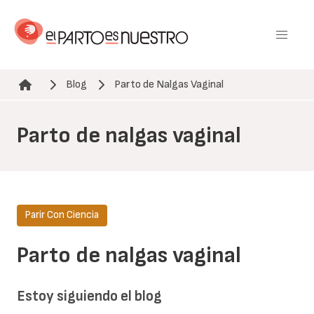
Pasar
al
contenido
principal
Blog
Parto de Nalgas Vaginal
Ruta de navegación
Parto de nalgas vaginal
Parir Con Ciencia
Parto de nalgas vaginal
Estoy siguiendo el blog