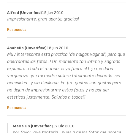
Alfred (unverified)
18 Jun 2010
Impresionante, gran aporte, gracias!
Respuesta
Anabella (unverified)
18 Jun 2010
Muy interesante esta practica "de nalgas vaginal", pero que
aberrantes las fotos...! Un momento tan intimo y sagrado
expuesto a todo el mundo...si yo fuera el hijo me daria
vergüenza que mi madre saliera totalmente desnuda-sin
necesidad- y sin depilarse. En fin...gustos son gustos pero
no dejan de impresionarme estas fotos y no por ser
esteticas justamente. Saludos a todos!!!
Respuesta
María CS (unverified)
17 Dic 2010
por favor, qué tontería... pues a mí las fotos me parece