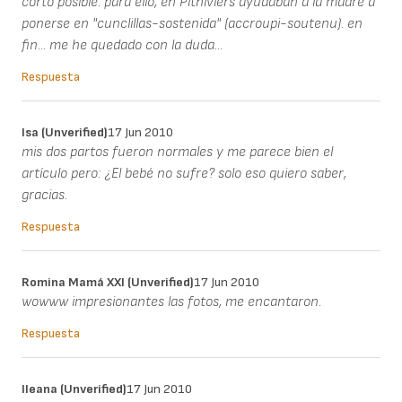
corto posible. para ello, en Pithiviers ayudaban a la madre a
ponerse en "cunclillas-sostenida" (accroupi-soutenu). en
fin... me he quedado con la duda...
Respuesta
Isa (unverified)
17 Jun 2010
mis dos partos fueron normales y me parece bien el
artículo pero: ¿El bebé no sufre? solo eso quiero saber,
gracias.
Respuesta
Romina Mamá XXI (unverified)
17 Jun 2010
wowww impresionantes las fotos, me encantaron.
Respuesta
Ileana (unverified)
17 Jun 2010