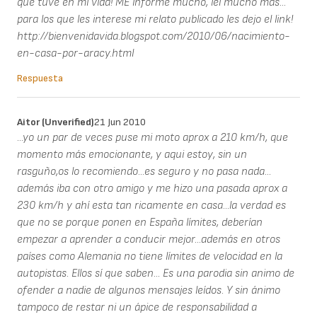
que tuve en mi vida! ME informe mucho, lei mucho mas...
para los que les interese mi relato publicado les dejo el link!
http://bienvenidavida.blogspot.com/2010/06/nacimiento-
en-casa-por-aracy.html
Respuesta
Aitor (unverified)
21 Jun 2010
...yo un par de veces puse mi moto aprox a 210 km/h, que
momento más emocionante, y aqui estoy, sin un
rasguño,os lo recomiendo...es seguro y no pasa nada...
además iba con otro amigo y me hizo una pasada aprox a
230 km/h y ahí esta tan ricamente en casa...la verdad es
que no se porque ponen en España límites, deberían
empezar a aprender a conducir mejor...además en otros
países como Alemania no tiene límites de velocidad en la
autopistas. Ellos sí que saben... Es una parodia sin animo de
ofender a nadie de algunos mensajes leídos. Y sin ánimo
tampoco de restar ni un ápice de responsabilidad a