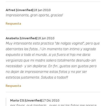
Alfred (unverified)
18 Jun 2010
Impresionante, gran aporte, gracias!
Respuesta
Anabella (unverified)
18 Jun 2010
Muy interesante esta practica "de nalgas vaginal", pero que
aberrantes las fotos...! Un momento tan intimo y sagrado
expuesto a todo el mundo...si yo fuera el hijo me daria
vergüenza que mi madre saliera totalmente desnuda-sin
necesidad- y sin depilarse. En fin...gustos son gustos pero
no dejan de impresionarme estas fotos y no por ser
esteticas justamente. Saludos a todos!!!
Respuesta
María CS (unverified)
17 Dic 2010
por favor, qué tontería... pues a mí las fotos me parece