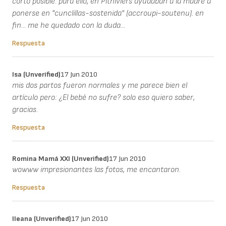
corto posible. para ello, en Pithiviers ayudaban a la madre a
ponerse en "cunclillas-sostenida" (accroupi-soutenu). en
fin... me he quedado con la duda...
Respuesta
Isa (unverified)
17 Jun 2010
mis dos partos fueron normales y me parece bien el
artículo pero: ¿El bebé no sufre? solo eso quiero saber,
gracias.
Respuesta
Romina Mamá XXI (unverified)
17 Jun 2010
wowww impresionantes las fotos, me encantaron.
Respuesta
Ileana (unverified)
17 Jun 2010