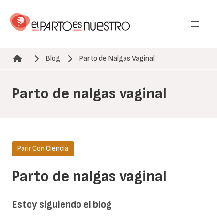
Pasar
al
contenido
principal
Blog
Parto de Nalgas Vaginal
Ruta de navegación
Parto de nalgas vaginal
Parir Con Ciencia
Parto de nalgas vaginal
Estoy siguiendo el blog