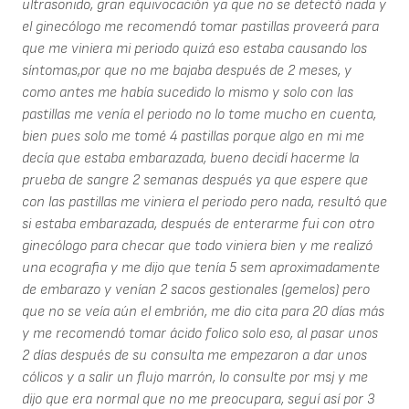
ultrasonido, gran equivocación ya que no se detectó nada y
el ginecólogo me recomendó tomar pastillas proveerá para
que me viniera mi periodo quizá eso estaba causando los
síntomas,por que no me bajaba después de 2 meses, y
como antes me había sucedido lo mismo y solo con las
pastillas me venía el periodo no lo tome mucho en cuenta,
bien pues solo me tomé 4 pastillas porque algo en mi me
decía que estaba embarazada, bueno decidí hacerme la
prueba de sangre 2 semanas después ya que espere que
con las pastillas me viniera el periodo pero nada, resultó que
si estaba embarazada, después de enterarme fui con otro
ginecólogo para checar que todo viniera bien y me realizó
una ecografia y me dijo que tenía 5 sem aproximadamente
de embarazo y venían 2 sacos gestionales (gemelos) pero
que no se veía aún el embrión, me dio cita para 20 días más
y me recomendó tomar ácido folico solo eso, al pasar unos
2 días después de su consulta me empezaron a dar unos
cólicos y a salir un flujo marrón, lo consulte por msj y me
dijo que era normal que no me preocupara, seguí así por 3