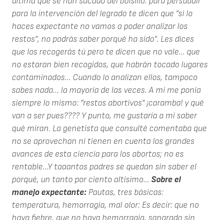
última que se han sacado del bolsillo: para persuadir
para la intervención del legrado te dicen que "si lo
haces expectante no vamos a poder analizar los
restos", no podrás saber porqué ha sido". Les dices
que los recogerás tú pero te dicen que no vale... que
no estaran bien recogidos, que habrán tocado lugares
contaminados... Cuando lo analizan ellos, tampoco
sabes nada... la mayoría de las veces. A mi me ponía
siempre lo mismo: "restos abortivos" ¡caramba! y qué
van a ser pues???? Y punto, me gustaría a mi saber
qué miran. La genetista que consulté comentaba que
no se aprovechan ni tienen en cuenta los grandes
avances de esta ciencia para los abortos; no es
rentable...Y taaantos padres se quedan sin saber el
porqué, un tanto por ciento altísimo...
Sobre el
manejo expectante:
Pautas, tres básicas:
temperatura, hemorragia, mal olor: Es decir: que no
haya fiebre, que no haya hemorragia, sangrado sin