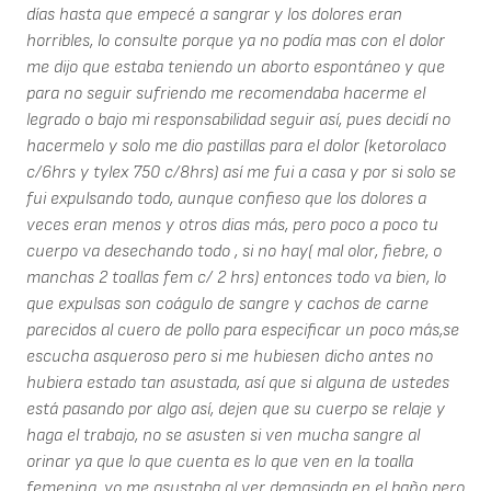
días hasta que empecé a sangrar y los dolores eran
horribles, lo consulte porque ya no podía mas con el dolor
me dijo que estaba teniendo un aborto espontáneo y que
para no seguir sufriendo me recomendaba hacerme el
legrado o bajo mi responsabilidad seguir así, pues decidí no
hacermelo y solo me dio pastillas para el dolor (ketorolaco
c/6hrs y tylex 750 c/8hrs) así me fui a casa y por si solo se
fui expulsando todo, aunque confieso que los dolores a
veces eran menos y otros dias más, pero poco a poco tu
cuerpo va desechando todo , si no hay( mal olor, fiebre, o
manchas 2 toallas fem c/ 2 hrs) entonces todo va bien, lo
que expulsas son coágulo de sangre y cachos de carne
parecidos al cuero de pollo para especificar un poco más,se
escucha asqueroso pero si me hubiesen dicho antes no
hubiera estado tan asustada, así que si alguna de ustedes
está pasando por algo así, dejen que su cuerpo se relaje y
haga el trabajo, no se asusten si ven mucha sangre al
orinar ya que lo que cuenta es lo que ven en la toalla
femenina, yo me asustaba al ver demasiada en el baño pero