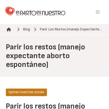
Pasar
al
contenido
principal
Blog
Parir Los Restos (manejo Expectante…
Ruta de navegación
Parir los restos (manejo
expectante aborto
espontáneo)
Opinan nuestras socias
Parir los restos (manejo