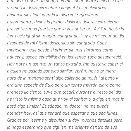
que debía haber un sangrado más abundante esperé 2 días
y repetí la dosis pero ahora vaginal. Los malestares
abdominales (incluyendo la diarrea) regresaron
nuevamente, desde la primer dosis los dolores estuvieron
presentes, más fuertes que la vez anterior... Así fue hasta la
3er dosis igual sin ningún sangrando. Hoy es mi segundo día
después de mi última dosis, sigo sin sangrado. Cabe
mencionar que desde el primer día mis síntomas como
náuseas, ascos, sensibilidad en los senos, todo desapareció.
Hoy noté un asunto un tanto extraño, me gustaría saber si
alguien ha pasado por algo similar, verán: hoy a primera
hora de la mañana sentí algo saliendo de mi, fui al baño y
era una especie de flujo pero un tanto marrón claro como
arenoso (lo siento, tuve que tocar), durante el resto del día
he visto lo mismo cada que voy al sanitario, a alguien más le
pasó algo similar? Es sábado, mi doctor no me puede
atender hoy, así que tendré que esperar a que sea lunes.
Gracias por leerme y disculpen si doy muchos detalles pero
lo hago esperando que alguien me oriente dentro de sus