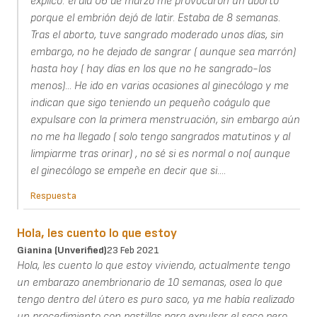
explico: el día 06 de marzo me provocaron un aborto
porque el embrión dejó de latir. Estaba de 8 semanas.
Tras el aborto, tuve sangrado moderado unos días, sin
embargo, no he dejado de sangrar ( aunque sea marrón)
hasta hoy ( hay días en los que no he sangrado-los
menos)... He ido en varias ocasiones al ginecólogo y me
indican que sigo teniendo un pequeño coágulo que
expulsare con la primera menstruación, sin embargo aún
no me ha llegado ( solo tengo sangrados matutinos y al
limpiarme tras orinar) , no sé si es normal o no( aunque
el ginecólogo se empeñe en decir que si....
Respuesta
Hola, les cuento lo que estoy
Gianina (unverified)
23 Feb 2021
Hola, les cuento lo que estoy viviendo, actualmente tengo
un embarazo anembrionario de 10 semanas, osea lo que
tengo dentro del útero es puro saco, ya me había realizado
un procedimiento con pastillas para expulsar el saco pero