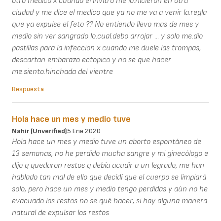
otro medico x cuando el invitro me lo.hicieron en otra
ciudad y me dice el medico que ya no me va a venir la.regla
que ya expulse el feto ?? No entiendo llevo mas de mes y
medio sin ver sangrado lo.cual.debo arrojar ... y solo me.dio
pastillas para la infeccion x cuando me duele las trompas,
descartan embarazo ectopico y no se que hacer
me.siento.hinchada del vientre
Respuesta
Hola hace un mes y medio tuve
Nahir (unverified)
5 Ene 2020
Hola hace un mes y medio tuve un aborto espontáneo de
13 semanas, no he perdido mucha sangre y mi ginecólogo e
dijo q quedaron restos q debía acudir a un legrado, me han
hablado tan mal de ello que decidí que el cuerpo se limpiará
solo, pero hace un mes y medio tengo perdidas y aún no he
evacuado los restos no se qué hacer, si hay alguna manera
natural de expulsar los restos