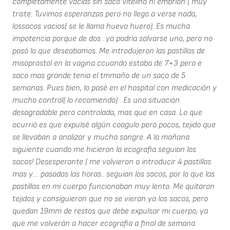
completamente vacias sin saco vitelino ni embrion:( muy
triste. Tuvimos esperanzas pero no llego a verse nada,
lossacos vacios( se le llama huevo huero). Es mucha
impotencia porque de dos.. ya podría salvarse uno, pero no
pasó lo que deseabamos. Me introdujeron las pastillas de
misoprostol en la vagina ccuando estaba de 7+3 pero e
saco mas grande tenia el tmmaño de un saco de 5
semanas. Pues bien, lo pasé en el hospital con medicación y
mucho control( lo recomiendo) . Es una situación
desagradable pero controlada, mas que en casa. Lo que
ocurrió es que expulsé algún coagulo pero pocos, tejido que
se llevaban a analizar y mucha sangre. A la mañana
siguiente cuando me hicieron la ecografia seguian los
sacos! Desesperante:( me volvieron a introducir 4 pastillas
mas y.... pasadas las horas.. seguian los sacos, por lo que las
pastillas en mi cuerpo funcionaban muy lento. Me quitaron
tejidos y consiguieron que no se vieran ya los sacos, pero
quedan 19mm de restos que debe expulsar mi cuerpo, ya
que me volverán a hacer ecografia a final de semana