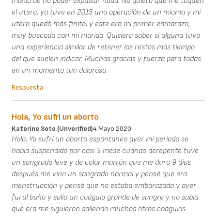
miedo de no poder expulsar nada. No quiero que me toquen
el utero, ya tuve en 2015 una operación de un mioma y mi
utero quedó más finito, y este era mi primer embarazo,
muy buscado con mi marido. Quisiera saber si alguna tuvo
una experiencia similar de retener los restos más tiempo
del que suelen indicar. Muchas gracias y fuerza para todas
en un momento tan doloroso.
Respuesta
Hola, Yo sufrí un aborto
Katerine Soto (unverified)
4 Mayo 2020
Hola, Yo sufrí un aborto espontaneo ayer mi periodo se
había suspendido por casi 3 mese cuando derepente tuve
un sangrado leve y de color marrón que me duro 9 días
después me vino un sangrado normal y pensé que era
menstruación y pensé que no estaba embarazada y ayer
fui al baño y salio un coágulo grande de sangre y no sabia
que era me siguieron saliendo muchos otros coágulos