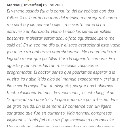
Marisol (unverified)
16 Ene 2021
El verano pasado fui a la consulta del ginecólogo con dos
faltas. Tras la enhorabuena del médico me preguntó como
me sentía y sin pensarlo dije: -me siento como si no
estuviera embarazada. Había tenido los senos sensibles
bastante, malestar estomacal, olfato agudizado...pero me
salió así. En la eco me dijo que el saco gestacional esta vacío
y que era un embarazo anembrionario. Me recomendó un
legrado mejor que pastillas. Para la siguiente semana. Era
agosto y teníamos las tan merecidas vacaciones
programadas. El doctor pensó que podríamos esperar a la
vuelta. Yo había leído algo del manejo expectante y creí que
iba a ser lo mejor. Fue un disgusto, porque nos habíamos
hecho ilusiones. Fuimos de vacaciones, leí este blog, el de
“superando un aborto” y lo que encontré por internet. Fue
de gran ayuda. En la semana 12 comencé con un ligero
sangrado que fue en aumento. Vida normal, compresas,
vigilando si tenía fiebre o un flujo excesivo o con mal olor.
Una mañana volviendo a casa expulsé un coágulo mayor