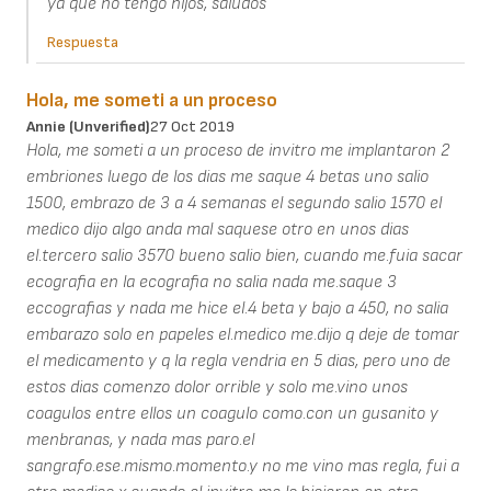
ya que no tengo hijos, saludos
Respuesta
Hola, me someti a un proceso
Annie (unverified)
27 Oct 2019
Hola, me someti a un proceso de invitro me implantaron 2
embriones luego de los dias me saque 4 betas uno salio
1500, embrazo de 3 a 4 semanas el segundo salio 1570 el
medico dijo algo anda mal saquese otro en unos dias
el.tercero salio 3570 bueno salio bien, cuando me.fuia sacar
ecografia en la ecografia no salia nada me.saque 3
eccografias y nada me hice el.4 beta y bajo a 450, no salia
embarazo solo en papeles el.medico me.dijo q deje de tomar
el medicamento y q la regla vendria en 5 dias, pero uno de
estos dias comenzo dolor orrible y solo me.vino unos
coagulos entre ellos un coagulo como.con un gusanito y
menbranas, y nada mas paro.el
sangrafo.ese.mismo.momento.y no me vino mas regla, fui a