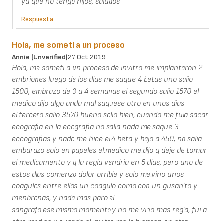
ya que no tengo hijos, saludos
Respuesta
Hola, me someti a un proceso
Annie (unverified)
27 Oct 2019
Hola, me someti a un proceso de invitro me implantaron 2
embriones luego de los dias me saque 4 betas uno salio
1500, embrazo de 3 a 4 semanas el segundo salio 1570 el
medico dijo algo anda mal saquese otro en unos dias
el.tercero salio 3570 bueno salio bien, cuando me.fuia sacar
ecografia en la ecografia no salia nada me.saque 3
eccografias y nada me hice el.4 beta y bajo a 450, no salia
embarazo solo en papeles el.medico me.dijo q deje de tomar
el medicamento y q la regla vendria en 5 dias, pero uno de
estos dias comenzo dolor orrible y solo me.vino unos
coagulos entre ellos un coagulo como.con un gusanito y
menbranas, y nada mas paro.el
sangrafo.ese.mismo.momento.y no me vino mas regla, fui a