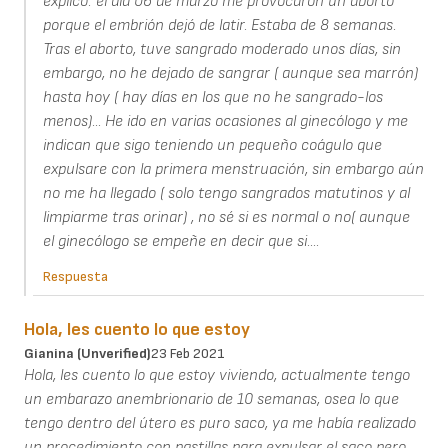
explico: el día 06 de marzo me provocaron un aborto
porque el embrión dejó de latir. Estaba de 8 semanas.
Tras el aborto, tuve sangrado moderado unos días, sin
embargo, no he dejado de sangrar ( aunque sea marrón)
hasta hoy ( hay días en los que no he sangrado-los
menos)... He ido en varias ocasiones al ginecólogo y me
indican que sigo teniendo un pequeño coágulo que
expulsare con la primera menstruación, sin embargo aún
no me ha llegado ( solo tengo sangrados matutinos y al
limpiarme tras orinar) , no sé si es normal o no( aunque
el ginecólogo se empeñe en decir que si....
Respuesta
Hola, les cuento lo que estoy
Gianina (unverified)
23 Feb 2021
Hola, les cuento lo que estoy viviendo, actualmente tengo
un embarazo anembrionario de 10 semanas, osea lo que
tengo dentro del útero es puro saco, ya me había realizado
un procedimiento con pastillas para expulsar el saco pero