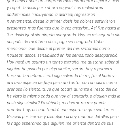
que debía haber un sangrado más abundante esperé 2 días
y repetí la dosis pero ahora vaginal. Los malestares
abdominales (incluyendo la diarrea) regresaron
nuevamente, desde la primer dosis los dolores estuvieron
presentes, más fuertes que la vez anterior... Así fue hasta la
3er dosis igual sin ningún sangrando. Hoy es mi segundo día
después de mi última dosis, sigo sin sangrado. Cabe
mencionar que desde el primer día mis síntomas como
náuseas, ascos, sensibilidad en los senos, todo desapareció.
Hoy noté un asunto un tanto extraño, me gustaría saber si
alguien ha pasado por algo similar, verán: hoy a primera
hora de la mañana sentí algo saliendo de mi, fui al baño y
era una especie de flujo pero un tanto marrón claro como
arenoso (lo siento, tuve que tocar), durante el resto del día
he visto lo mismo cada que voy al sanitario, a alguien más le
pasó algo similar? Es sábado, mi doctor no me puede
atender hoy, así que tendré que esperar a que sea lunes.
Gracias por leerme y disculpen si doy muchos detalles pero
lo hago esperando que alguien me oriente dentro de sus