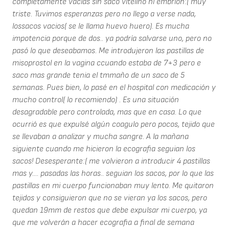
completamente vacias sin saco vitelino ni embrion:( muy
triste. Tuvimos esperanzas pero no llego a verse nada,
lossacos vacios( se le llama huevo huero). Es mucha
impotencia porque de dos.. ya podría salvarse uno, pero no
pasó lo que deseabamos. Me introdujeron las pastillas de
misoprostol en la vagina ccuando estaba de 7+3 pero e
saco mas grande tenia el tmmaño de un saco de 5
semanas. Pues bien, lo pasé en el hospital con medicación y
mucho control( lo recomiendo) . Es una situación
desagradable pero controlada, mas que en casa. Lo que
ocurrió es que expulsé algún coagulo pero pocos, tejido que
se llevaban a analizar y mucha sangre. A la mañana
siguiente cuando me hicieron la ecografia seguian los
sacos! Desesperante:( me volvieron a introducir 4 pastillas
mas y.... pasadas las horas.. seguian los sacos, por lo que las
pastillas en mi cuerpo funcionaban muy lento. Me quitaron
tejidos y consiguieron que no se vieran ya los sacos, pero
quedan 19mm de restos que debe expulsar mi cuerpo, ya
que me volverán a hacer ecografia a final de semana