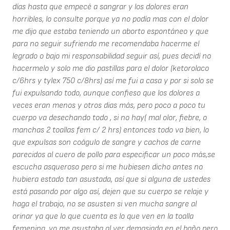
días hasta que empecé a sangrar y los dolores eran
horribles, lo consulte porque ya no podía mas con el dolor
me dijo que estaba teniendo un aborto espontáneo y que
para no seguir sufriendo me recomendaba hacerme el
legrado o bajo mi responsabilidad seguir así, pues decidí no
hacermelo y solo me dio pastillas para el dolor (ketorolaco
c/6hrs y tylex 750 c/8hrs) así me fui a casa y por si solo se
fui expulsando todo, aunque confieso que los dolores a
veces eran menos y otros dias más, pero poco a poco tu
cuerpo va desechando todo , si no hay( mal olor, fiebre, o
manchas 2 toallas fem c/ 2 hrs) entonces todo va bien, lo
que expulsas son coágulo de sangre y cachos de carne
parecidos al cuero de pollo para especificar un poco más,se
escucha asqueroso pero si me hubiesen dicho antes no
hubiera estado tan asustada, así que si alguna de ustedes
está pasando por algo así, dejen que su cuerpo se relaje y
haga el trabajo, no se asusten si ven mucha sangre al
orinar ya que lo que cuenta es lo que ven en la toalla
femenina, yo me asustaba al ver demasiada en el baño pero