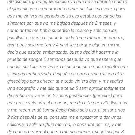
ultrasonido, gran equivocación ya que no se detectó nada y
el ginecólogo me recomendó tomar pastillas proveerá para
que me viniera mi periodo quizá eso estaba causando los
síntomas,por que no me bajaba después de 2 meses, y
como antes me había sucedido lo mismo y solo con las
pastillas me venía el periodo no lo tome mucho en cuenta,
bien pues solo me tomé 4 pastillas porque algo en mi me
decía que estaba embarazada, bueno decidí hacerme la
prueba de sangre 2 semanas después ya que espere que
con las pastillas me viniera el periodo pero nada, resultó que
si estaba embarazada, después de enterarme fui con otro
ginecólogo para checar que todo viniera bien y me realizó
una ecografia y me dijo que tenía 5 sem aproximadamente
de embarazo y venían 2 sacos gestionales (gemelos) pero
que no se veía aún el embrión, me dio cita para 20 días más
y me recomendó tomar ácido folico solo eso, al pasar unos
2 días después de su consulta me empezaron a dar unos
cólicos y a salir un flujo marrón, lo consulte por msj y me
dijo que era normal que no me preocupara, seguí así por 3