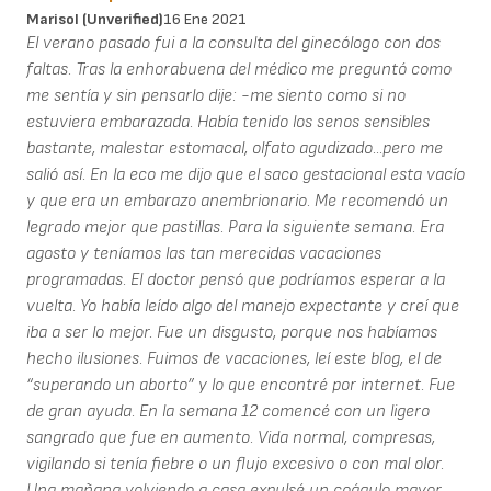
Marisol (unverified)
16 Ene 2021
El verano pasado fui a la consulta del ginecólogo con dos
faltas. Tras la enhorabuena del médico me preguntó como
me sentía y sin pensarlo dije: -me siento como si no
estuviera embarazada. Había tenido los senos sensibles
bastante, malestar estomacal, olfato agudizado...pero me
salió así. En la eco me dijo que el saco gestacional esta vacío
y que era un embarazo anembrionario. Me recomendó un
legrado mejor que pastillas. Para la siguiente semana. Era
agosto y teníamos las tan merecidas vacaciones
programadas. El doctor pensó que podríamos esperar a la
vuelta. Yo había leído algo del manejo expectante y creí que
iba a ser lo mejor. Fue un disgusto, porque nos habíamos
hecho ilusiones. Fuimos de vacaciones, leí este blog, el de
“superando un aborto” y lo que encontré por internet. Fue
de gran ayuda. En la semana 12 comencé con un ligero
sangrado que fue en aumento. Vida normal, compresas,
vigilando si tenía fiebre o un flujo excesivo o con mal olor.
Una mañana volviendo a casa expulsé un coágulo mayor