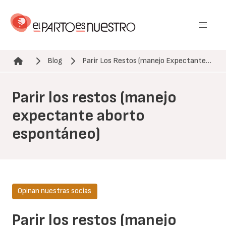
Pasar
al
contenido
principal
Blog
Parir Los Restos (manejo Expectante…
Ruta de navegación
Parir los restos (manejo
expectante aborto
espontáneo)
Opinan nuestras socias
Parir los restos (manejo