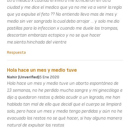
otro medico x cuando el invitro me lo.hicieron en otra
ciudad y me dice el medico que ya no me va a venir la.regla
que ya expulse el feto ?? No entiendo llevo mas de mes y
medio sin ver sangrado lo.cual.debo arrojar ... y solo me.dio
pastillas para la infeccion x cuando me duele las trompas,
descartan embarazo ectopico y no se que hacer
me.siento.hinchada del vientre
Respuesta
Hola hace un mes y medio tuve
Nahir (unverified)
5 Ene 2020
Hola hace un mes y medio tuve un aborto espontáneo de
13 semanas, no he perdido mucha sangre y mi ginecólogo e
dijo q quedaron restos q debía acudir a un legrado, me han
hablado tan mal de ello que decidí que el cuerpo se limpiará
solo, pero hace un mes y medio tengo perdidas y aún no he
evacuado los restos no se qué hacer, si hay alguna manera
natural de expulsar los restos