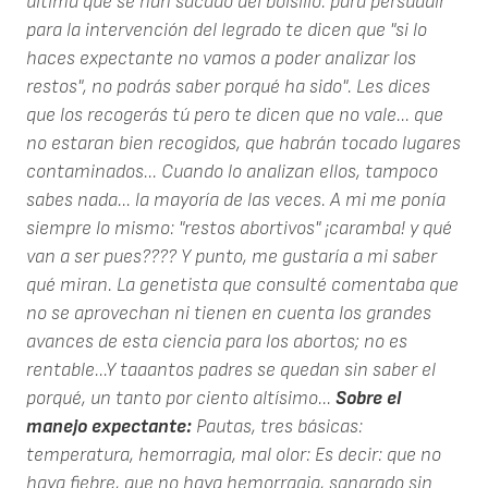
última que se han sacado del bolsillo: para persuadir
para la intervención del legrado te dicen que "si lo
haces expectante no vamos a poder analizar los
restos", no podrás saber porqué ha sido". Les dices
que los recogerás tú pero te dicen que no vale... que
no estaran bien recogidos, que habrán tocado lugares
contaminados... Cuando lo analizan ellos, tampoco
sabes nada... la mayoría de las veces. A mi me ponía
siempre lo mismo: "restos abortivos" ¡caramba! y qué
van a ser pues???? Y punto, me gustaría a mi saber
qué miran. La genetista que consulté comentaba que
no se aprovechan ni tienen en cuenta los grandes
avances de esta ciencia para los abortos; no es
rentable...Y taaantos padres se quedan sin saber el
porqué, un tanto por ciento altísimo...
Sobre el
manejo expectante:
Pautas, tres básicas:
temperatura, hemorragia, mal olor: Es decir: que no
haya fiebre, que no haya hemorragia, sangrado sin