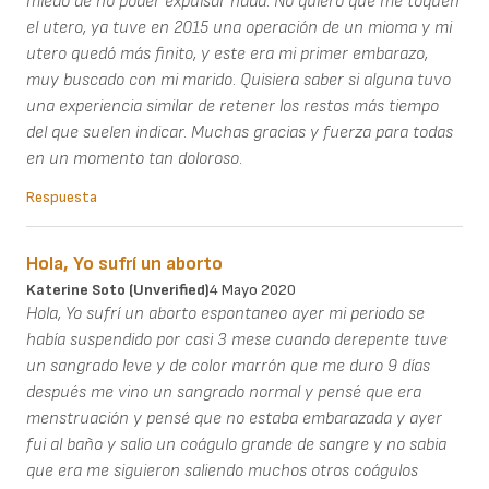
miedo de no poder expulsar nada. No quiero que me toquen
el utero, ya tuve en 2015 una operación de un mioma y mi
utero quedó más finito, y este era mi primer embarazo,
muy buscado con mi marido. Quisiera saber si alguna tuvo
una experiencia similar de retener los restos más tiempo
del que suelen indicar. Muchas gracias y fuerza para todas
en un momento tan doloroso.
Respuesta
Hola, Yo sufrí un aborto
Katerine Soto (unverified)
4 Mayo 2020
Hola, Yo sufrí un aborto espontaneo ayer mi periodo se
había suspendido por casi 3 mese cuando derepente tuve
un sangrado leve y de color marrón que me duro 9 días
después me vino un sangrado normal y pensé que era
menstruación y pensé que no estaba embarazada y ayer
fui al baño y salio un coágulo grande de sangre y no sabia
que era me siguieron saliendo muchos otros coágulos