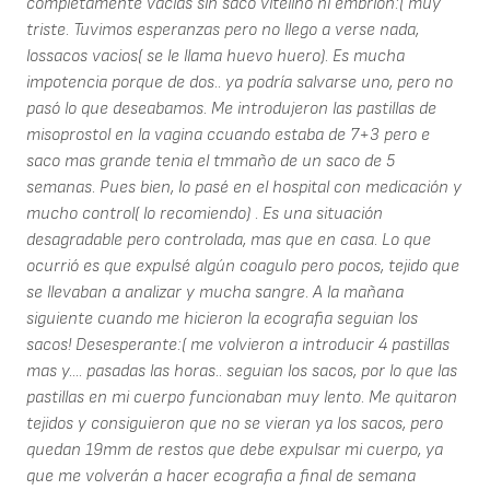
completamente vacias sin saco vitelino ni embrion:( muy
triste. Tuvimos esperanzas pero no llego a verse nada,
lossacos vacios( se le llama huevo huero). Es mucha
impotencia porque de dos.. ya podría salvarse uno, pero no
pasó lo que deseabamos. Me introdujeron las pastillas de
misoprostol en la vagina ccuando estaba de 7+3 pero e
saco mas grande tenia el tmmaño de un saco de 5
semanas. Pues bien, lo pasé en el hospital con medicación y
mucho control( lo recomiendo) . Es una situación
desagradable pero controlada, mas que en casa. Lo que
ocurrió es que expulsé algún coagulo pero pocos, tejido que
se llevaban a analizar y mucha sangre. A la mañana
siguiente cuando me hicieron la ecografia seguian los
sacos! Desesperante:( me volvieron a introducir 4 pastillas
mas y.... pasadas las horas.. seguian los sacos, por lo que las
pastillas en mi cuerpo funcionaban muy lento. Me quitaron
tejidos y consiguieron que no se vieran ya los sacos, pero
quedan 19mm de restos que debe expulsar mi cuerpo, ya
que me volverán a hacer ecografia a final de semana