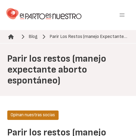
Pasar
al
contenido
principal
Blog
Parir Los Restos (manejo Expectante…
Ruta de navegación
Parir los restos (manejo
expectante aborto
espontáneo)
Opinan nuestras socias
Parir los restos (manejo