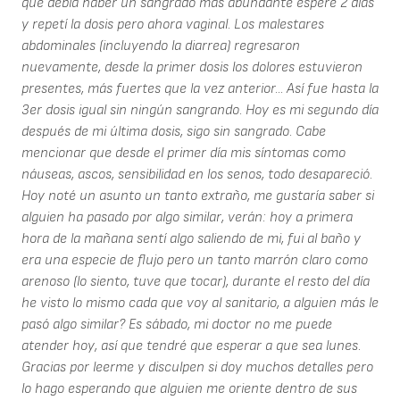
que debía haber un sangrado más abundante esperé 2 días
y repetí la dosis pero ahora vaginal. Los malestares
abdominales (incluyendo la diarrea) regresaron
nuevamente, desde la primer dosis los dolores estuvieron
presentes, más fuertes que la vez anterior... Así fue hasta la
3er dosis igual sin ningún sangrando. Hoy es mi segundo día
después de mi última dosis, sigo sin sangrado. Cabe
mencionar que desde el primer día mis síntomas como
náuseas, ascos, sensibilidad en los senos, todo desapareció.
Hoy noté un asunto un tanto extraño, me gustaría saber si
alguien ha pasado por algo similar, verán: hoy a primera
hora de la mañana sentí algo saliendo de mi, fui al baño y
era una especie de flujo pero un tanto marrón claro como
arenoso (lo siento, tuve que tocar), durante el resto del día
he visto lo mismo cada que voy al sanitario, a alguien más le
pasó algo similar? Es sábado, mi doctor no me puede
atender hoy, así que tendré que esperar a que sea lunes.
Gracias por leerme y disculpen si doy muchos detalles pero
lo hago esperando que alguien me oriente dentro de sus