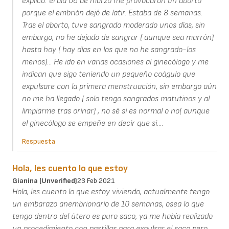
explico: el día 06 de marzo me provocaron un aborto
porque el embrión dejó de latir. Estaba de 8 semanas.
Tras el aborto, tuve sangrado moderado unos días, sin
embargo, no he dejado de sangrar ( aunque sea marrón)
hasta hoy ( hay días en los que no he sangrado-los
menos)... He ido en varias ocasiones al ginecólogo y me
indican que sigo teniendo un pequeño coágulo que
expulsare con la primera menstruación, sin embargo aún
no me ha llegado ( solo tengo sangrados matutinos y al
limpiarme tras orinar) , no sé si es normal o no( aunque
el ginecólogo se empeñe en decir que si....
Respuesta
Hola, les cuento lo que estoy
Gianina (unverified)
23 Feb 2021
Hola, les cuento lo que estoy viviendo, actualmente tengo
un embarazo anembrionario de 10 semanas, osea lo que
tengo dentro del útero es puro saco, ya me había realizado
un procedimiento con pastillas para expulsar el saco pero