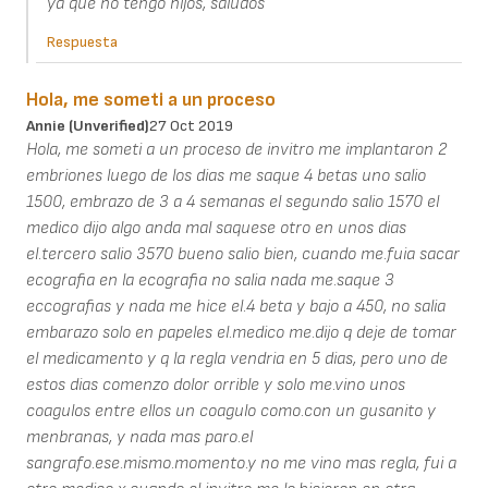
ya que no tengo hijos, saludos
Respuesta
Hola, me someti a un proceso
Annie (unverified)
27 Oct 2019
Hola, me someti a un proceso de invitro me implantaron 2
embriones luego de los dias me saque 4 betas uno salio
1500, embrazo de 3 a 4 semanas el segundo salio 1570 el
medico dijo algo anda mal saquese otro en unos dias
el.tercero salio 3570 bueno salio bien, cuando me.fuia sacar
ecografia en la ecografia no salia nada me.saque 3
eccografias y nada me hice el.4 beta y bajo a 450, no salia
embarazo solo en papeles el.medico me.dijo q deje de tomar
el medicamento y q la regla vendria en 5 dias, pero uno de
estos dias comenzo dolor orrible y solo me.vino unos
coagulos entre ellos un coagulo como.con un gusanito y
menbranas, y nada mas paro.el
sangrafo.ese.mismo.momento.y no me vino mas regla, fui a