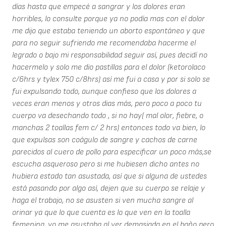
días hasta que empecé a sangrar y los dolores eran
horribles, lo consulte porque ya no podía mas con el dolor
me dijo que estaba teniendo un aborto espontáneo y que
para no seguir sufriendo me recomendaba hacerme el
legrado o bajo mi responsabilidad seguir así, pues decidí no
hacermelo y solo me dio pastillas para el dolor (ketorolaco
c/6hrs y tylex 750 c/8hrs) así me fui a casa y por si solo se
fui expulsando todo, aunque confieso que los dolores a
veces eran menos y otros dias más, pero poco a poco tu
cuerpo va desechando todo , si no hay( mal olor, fiebre, o
manchas 2 toallas fem c/ 2 hrs) entonces todo va bien, lo
que expulsas son coágulo de sangre y cachos de carne
parecidos al cuero de pollo para especificar un poco más,se
escucha asqueroso pero si me hubiesen dicho antes no
hubiera estado tan asustada, así que si alguna de ustedes
está pasando por algo así, dejen que su cuerpo se relaje y
haga el trabajo, no se asusten si ven mucha sangre al
orinar ya que lo que cuenta es lo que ven en la toalla
femenina, yo me asustaba al ver demasiada en el baño pero