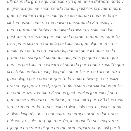
ultrasonido, gran equivocación ya que no se detectó nada y
el ginecólogo me recomendó tomar pastillas proveerá para
que me viniera mi periodo quizá eso estaba causando los
síntomas,por que no me bajaba después de 2 meses, y
como antes me había sucedido lo mismo y solo con las
pastillas me venía el periodo no lo tome mucho en cuenta,
bien pues solo me tomé 4 pastillas porque algo en mi me
decía que estaba embarazada, bueno decidí hacerme la
prueba de sangre 2 semanas después ya que espere que
con las pastillas me viniera el periodo pero nada, resultó que
si estaba embarazada, después de enterarme fui con otro
ginecólogo para checar que todo viniera bien y me realizó
una ecografia y me dijo que tenía 5 sem aproximadamente
de embarazo y venían 2 sacos gestionales (gemelos) pero
que no se veía aún el embrión, me dio cita para 20 días más
y me recomendó tomar ácido folico solo eso, al pasar unos
2 días después de su consulta me empezaron a dar unos
cólicos y a salir un flujo marrón, lo consulte por msj y me
dijo que era normal que no me preocupara, seguí así por 3