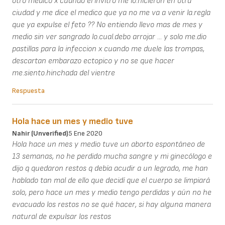
otro medico x cuando el invitro me lo.hicieron en otra
ciudad y me dice el medico que ya no me va a venir la.regla
que ya expulse el feto ?? No entiendo llevo mas de mes y
medio sin ver sangrado lo.cual.debo arrojar ... y solo me.dio
pastillas para la infeccion x cuando me duele las trompas,
descartan embarazo ectopico y no se que hacer
me.siento.hinchada del vientre
Respuesta
Hola hace un mes y medio tuve
Nahir (unverified)
5 Ene 2020
Hola hace un mes y medio tuve un aborto espontáneo de
13 semanas, no he perdido mucha sangre y mi ginecólogo e
dijo q quedaron restos q debía acudir a un legrado, me han
hablado tan mal de ello que decidí que el cuerpo se limpiará
solo, pero hace un mes y medio tengo perdidas y aún no he
evacuado los restos no se qué hacer, si hay alguna manera
natural de expulsar los restos