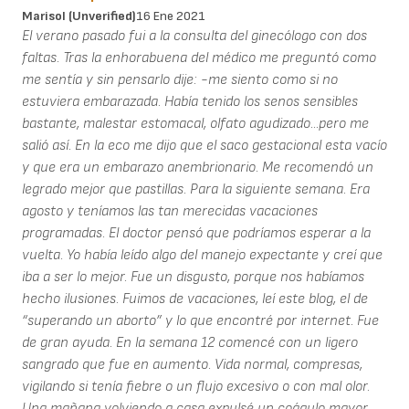
Marisol (unverified)
16 Ene 2021
El verano pasado fui a la consulta del ginecólogo con dos
faltas. Tras la enhorabuena del médico me preguntó como
me sentía y sin pensarlo dije: -me siento como si no
estuviera embarazada. Había tenido los senos sensibles
bastante, malestar estomacal, olfato agudizado...pero me
salió así. En la eco me dijo que el saco gestacional esta vacío
y que era un embarazo anembrionario. Me recomendó un
legrado mejor que pastillas. Para la siguiente semana. Era
agosto y teníamos las tan merecidas vacaciones
programadas. El doctor pensó que podríamos esperar a la
vuelta. Yo había leído algo del manejo expectante y creí que
iba a ser lo mejor. Fue un disgusto, porque nos habíamos
hecho ilusiones. Fuimos de vacaciones, leí este blog, el de
“superando un aborto” y lo que encontré por internet. Fue
de gran ayuda. En la semana 12 comencé con un ligero
sangrado que fue en aumento. Vida normal, compresas,
vigilando si tenía fiebre o un flujo excesivo o con mal olor.
Una mañana volviendo a casa expulsé un coágulo mayor