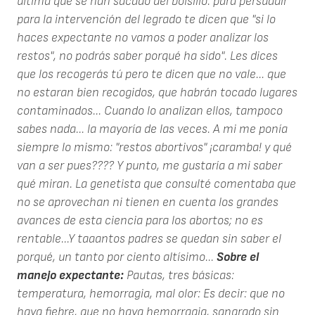
última que se han sacado del bolsillo: para persuadir
para la intervención del legrado te dicen que "si lo
haces expectante no vamos a poder analizar los
restos", no podrás saber porqué ha sido". Les dices
que los recogerás tú pero te dicen que no vale... que
no estaran bien recogidos, que habrán tocado lugares
contaminados... Cuando lo analizan ellos, tampoco
sabes nada... la mayoría de las veces. A mi me ponía
siempre lo mismo: "restos abortivos" ¡caramba! y qué
van a ser pues???? Y punto, me gustaría a mi saber
qué miran. La genetista que consulté comentaba que
no se aprovechan ni tienen en cuenta los grandes
avances de esta ciencia para los abortos; no es
rentable...Y taaantos padres se quedan sin saber el
porqué, un tanto por ciento altísimo...
Sobre el
manejo expectante:
Pautas, tres básicas:
temperatura, hemorragia, mal olor: Es decir: que no
haya fiebre, que no haya hemorragia, sangrado sin