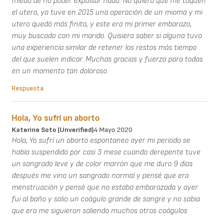
miedo de no poder expulsar nada. No quiero que me toquen
el utero, ya tuve en 2015 una operación de un mioma y mi
utero quedó más finito, y este era mi primer embarazo,
muy buscado con mi marido. Quisiera saber si alguna tuvo
una experiencia similar de retener los restos más tiempo
del que suelen indicar. Muchas gracias y fuerza para todas
en un momento tan doloroso.
Respuesta
Hola, Yo sufrí un aborto
Katerine Soto (unverified)
4 Mayo 2020
Hola, Yo sufrí un aborto espontaneo ayer mi periodo se
había suspendido por casi 3 mese cuando derepente tuve
un sangrado leve y de color marrón que me duro 9 días
después me vino un sangrado normal y pensé que era
menstruación y pensé que no estaba embarazada y ayer
fui al baño y salio un coágulo grande de sangre y no sabia
que era me siguieron saliendo muchos otros coágulos