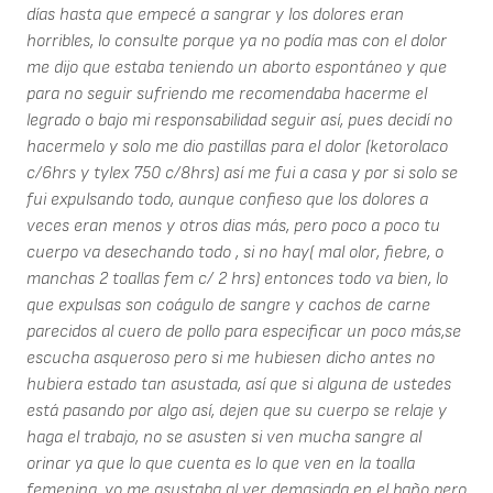
días hasta que empecé a sangrar y los dolores eran
horribles, lo consulte porque ya no podía mas con el dolor
me dijo que estaba teniendo un aborto espontáneo y que
para no seguir sufriendo me recomendaba hacerme el
legrado o bajo mi responsabilidad seguir así, pues decidí no
hacermelo y solo me dio pastillas para el dolor (ketorolaco
c/6hrs y tylex 750 c/8hrs) así me fui a casa y por si solo se
fui expulsando todo, aunque confieso que los dolores a
veces eran menos y otros dias más, pero poco a poco tu
cuerpo va desechando todo , si no hay( mal olor, fiebre, o
manchas 2 toallas fem c/ 2 hrs) entonces todo va bien, lo
que expulsas son coágulo de sangre y cachos de carne
parecidos al cuero de pollo para especificar un poco más,se
escucha asqueroso pero si me hubiesen dicho antes no
hubiera estado tan asustada, así que si alguna de ustedes
está pasando por algo así, dejen que su cuerpo se relaje y
haga el trabajo, no se asusten si ven mucha sangre al
orinar ya que lo que cuenta es lo que ven en la toalla
femenina, yo me asustaba al ver demasiada en el baño pero