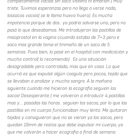
completamente vacias sin saco vitelino ni embrion:( muy
triste. Tuvimos esperanzas pero no llego a verse nada,
lossacos vacios( se le llama huevo huero). Es mucha
impotencia porque de dos.. ya podría salvarse uno, pero no
pasó lo que deseabamos. Me introdujeron las pastillas de
misoprostol en la vagina ccuando estaba de 7+3 pero e
saco mas grande tenia el tmmaño de un saco de 5
semanas. Pues bien, lo pasé en el hospital con medicación y
mucho control( lo recomiendo) . Es una situación
desagradable pero controlada, mas que en casa. Lo que
ocurrió es que expulsé algún coagulo pero pocos, tejido que
se llevaban a analizar y mucha sangre. A la mañana
siguiente cuando me hicieron la ecografia seguian los
sacos! Desesperante:( me volvieron a introducir 4 pastillas
mas y.... pasadas las horas.. seguian los sacos, por lo que las
pastillas en mi cuerpo funcionaban muy lento. Me quitaron
tejidos y consiguieron que no se vieran ya los sacos, pero
quedan 19mm de restos que debe expulsar mi cuerpo, ya
que me volverán a hacer ecografia a final de semana