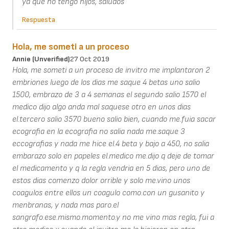
ya que no tengo hijos, saludos
Respuesta
Hola, me someti a un proceso
Annie (unverified)
27 Oct 2019
Hola, me someti a un proceso de invitro me implantaron 2
embriones luego de los dias me saque 4 betas uno salio
1500, embrazo de 3 a 4 semanas el segundo salio 1570 el
medico dijo algo anda mal saquese otro en unos dias
el.tercero salio 3570 bueno salio bien, cuando me.fuia sacar
ecografia en la ecografia no salia nada me.saque 3
eccografias y nada me hice el.4 beta y bajo a 450, no salia
embarazo solo en papeles el.medico me.dijo q deje de tomar
el medicamento y q la regla vendria en 5 dias, pero uno de
estos dias comenzo dolor orrible y solo me.vino unos
coagulos entre ellos un coagulo como.con un gusanito y
menbranas, y nada mas paro.el
sangrafo.ese.mismo.momento.y no me vino mas regla, fui a