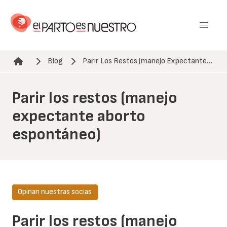
Pasar
al
contenido
principal
Blog
Parir Los Restos (manejo Expectante…
Ruta de navegación
Parir los restos (manejo
expectante aborto
espontáneo)
Opinan nuestras socias
Parir los restos (manejo