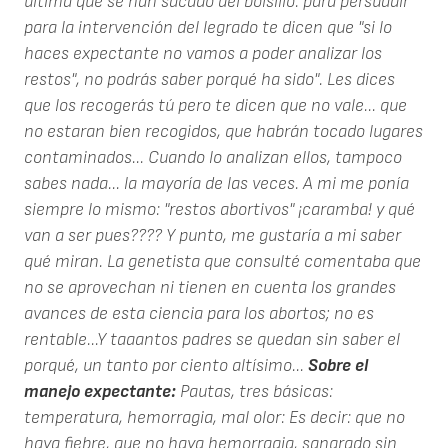
última que se han sacado del bolsillo: para persuadir
para la intervención del legrado te dicen que "si lo
haces expectante no vamos a poder analizar los
restos", no podrás saber porqué ha sido". Les dices
que los recogerás tú pero te dicen que no vale... que
no estaran bien recogidos, que habrán tocado lugares
contaminados... Cuando lo analizan ellos, tampoco
sabes nada... la mayoría de las veces. A mi me ponía
siempre lo mismo: "restos abortivos" ¡caramba! y qué
van a ser pues???? Y punto, me gustaría a mi saber
qué miran. La genetista que consulté comentaba que
no se aprovechan ni tienen en cuenta los grandes
avances de esta ciencia para los abortos; no es
rentable...Y taaantos padres se quedan sin saber el
porqué, un tanto por ciento altísimo...
Sobre el
manejo expectante:
Pautas, tres básicas:
temperatura, hemorragia, mal olor: Es decir: que no
haya fiebre, que no haya hemorragia, sangrado sin