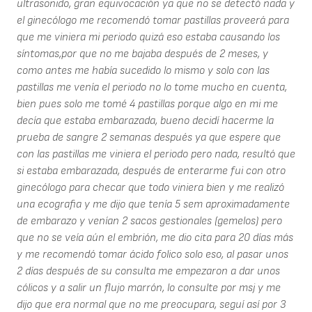
ultrasonido, gran equivocación ya que no se detectó nada y
el ginecólogo me recomendó tomar pastillas proveerá para
que me viniera mi periodo quizá eso estaba causando los
síntomas,por que no me bajaba después de 2 meses, y
como antes me había sucedido lo mismo y solo con las
pastillas me venía el periodo no lo tome mucho en cuenta,
bien pues solo me tomé 4 pastillas porque algo en mi me
decía que estaba embarazada, bueno decidí hacerme la
prueba de sangre 2 semanas después ya que espere que
con las pastillas me viniera el periodo pero nada, resultó que
si estaba embarazada, después de enterarme fui con otro
ginecólogo para checar que todo viniera bien y me realizó
una ecografia y me dijo que tenía 5 sem aproximadamente
de embarazo y venían 2 sacos gestionales (gemelos) pero
que no se veía aún el embrión, me dio cita para 20 días más
y me recomendó tomar ácido folico solo eso, al pasar unos
2 días después de su consulta me empezaron a dar unos
cólicos y a salir un flujo marrón, lo consulte por msj y me
dijo que era normal que no me preocupara, seguí así por 3