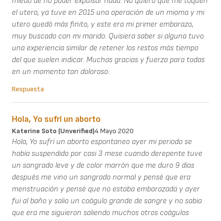
miedo de no poder expulsar nada. No quiero que me toquen
el utero, ya tuve en 2015 una operación de un mioma y mi
utero quedó más finito, y este era mi primer embarazo,
muy buscado con mi marido. Quisiera saber si alguna tuvo
una experiencia similar de retener los restos más tiempo
del que suelen indicar. Muchas gracias y fuerza para todas
en un momento tan doloroso.
Respuesta
Hola, Yo sufrí un aborto
Katerine Soto (unverified)
4 Mayo 2020
Hola, Yo sufrí un aborto espontaneo ayer mi periodo se
había suspendido por casi 3 mese cuando derepente tuve
un sangrado leve y de color marrón que me duro 9 días
después me vino un sangrado normal y pensé que era
menstruación y pensé que no estaba embarazada y ayer
fui al baño y salio un coágulo grande de sangre y no sabia
que era me siguieron saliendo muchos otros coágulos