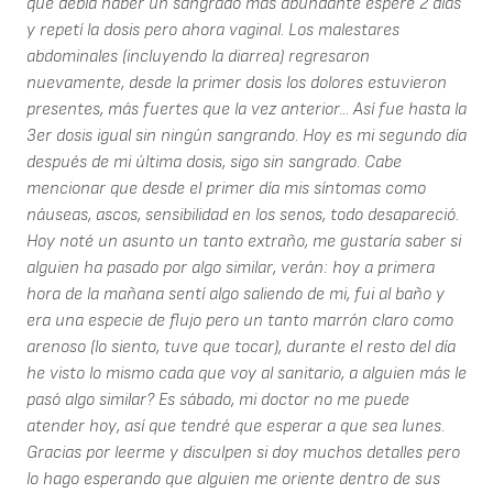
que debía haber un sangrado más abundante esperé 2 días
y repetí la dosis pero ahora vaginal. Los malestares
abdominales (incluyendo la diarrea) regresaron
nuevamente, desde la primer dosis los dolores estuvieron
presentes, más fuertes que la vez anterior... Así fue hasta la
3er dosis igual sin ningún sangrando. Hoy es mi segundo día
después de mi última dosis, sigo sin sangrado. Cabe
mencionar que desde el primer día mis síntomas como
náuseas, ascos, sensibilidad en los senos, todo desapareció.
Hoy noté un asunto un tanto extraño, me gustaría saber si
alguien ha pasado por algo similar, verán: hoy a primera
hora de la mañana sentí algo saliendo de mi, fui al baño y
era una especie de flujo pero un tanto marrón claro como
arenoso (lo siento, tuve que tocar), durante el resto del día
he visto lo mismo cada que voy al sanitario, a alguien más le
pasó algo similar? Es sábado, mi doctor no me puede
atender hoy, así que tendré que esperar a que sea lunes.
Gracias por leerme y disculpen si doy muchos detalles pero
lo hago esperando que alguien me oriente dentro de sus