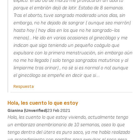
explico: el día 06 de marzo me provocaron un aborto
porque el embrión dejó de latir. Estaba de 8 semanas.
Tras el aborto, tuve sangrado moderado unos días, sin
embargo, no he dejado de sangrar ( aunque sea marrón)
hasta hoy ( hay días en los que no he sangrado-los
menos)... He ido en varias ocasiones al ginecólogo y me
indican que sigo teniendo un pequeño coágulo que
expulsare con la primera menstruación, sin embargo aún
no me ha llegado ( solo tengo sangrados matutinos y al
limpiarme tras orinar) , no sé si es normal o no( aunque
el ginecólogo se empeñe en decir que si....
Respuesta
Hola, les cuento lo que estoy
Gianina (unverified)
23 Feb 2021
Hola, les cuento lo que estoy viviendo, actualmente tengo
un embarazo anembrionario de 10 semanas, osea lo que
tengo dentro del útero es puro saco, ya me había realizado
un procedimiento con pastillas para expulsar el saco pero