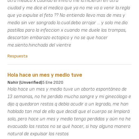
otro medico x cuando el invitro me lo.hicieron en otra
ciudad y me dice el medico que ya no me va a venir la.regla
que ya expulse el feto ?? No entiendo llevo mas de mes y
medio sin ver sangrado lo.cual.debo arrojar ... y solo me.dio
pastillas para la infeccion x cuando me duele las trompas,
descartan embarazo ectopico y no se que hacer
me.siento.hinchada del vientre
Respuesta
Hola hace un mes y medio tuve
Nahir (unverified)
5 Ene 2020
Hola hace un mes y medio tuve un aborto espontáneo de
13 semanas, no he perdido mucha sangre y mi ginecólogo e
dijo q quedaron restos q debía acudir a un legrado, me han
hablado tan mal de ello que decidí que el cuerpo se limpiará
solo, pero hace un mes y medio tengo perdidas y aún no he
evacuado los restos no se qué hacer, si hay alguna manera
natural de expulsar los restos