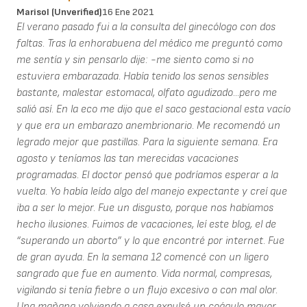
Marisol (unverified)
16 Ene 2021
El verano pasado fui a la consulta del ginecólogo con dos
faltas. Tras la enhorabuena del médico me preguntó como
me sentía y sin pensarlo dije: -me siento como si no
estuviera embarazada. Había tenido los senos sensibles
bastante, malestar estomacal, olfato agudizado...pero me
salió así. En la eco me dijo que el saco gestacional esta vacío
y que era un embarazo anembrionario. Me recomendó un
legrado mejor que pastillas. Para la siguiente semana. Era
agosto y teníamos las tan merecidas vacaciones
programadas. El doctor pensó que podríamos esperar a la
vuelta. Yo había leído algo del manejo expectante y creí que
iba a ser lo mejor. Fue un disgusto, porque nos habíamos
hecho ilusiones. Fuimos de vacaciones, leí este blog, el de
“superando un aborto” y lo que encontré por internet. Fue
de gran ayuda. En la semana 12 comencé con un ligero
sangrado que fue en aumento. Vida normal, compresas,
vigilando si tenía fiebre o un flujo excesivo o con mal olor.
Una mañana volviendo a casa expulsé un coágulo mayor