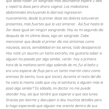
que debía haber un sangrado más abundante esperé 2 días
y repetí la dosis pero ahora vaginal. Los malestares
abdominales (incluyendo la diarrea) regresaron
nuevamente, desde la primer dosis los dolores estuvieron
presentes, más fuertes que la vez anterior... Así fue hasta la
3er dosis igual sin ningún sangrando. Hoy es mi segundo día
después de mi última dosis, sigo sin sangrado. Cabe
mencionar que desde el primer día mis síntomas como
náuseas, ascos, sensibilidad en los senos, todo desapareció.
Hoy noté un asunto un tanto extraño, me gustaría saber si
alguien ha pasado por algo similar, verán: hoy a primera
hora de la mañana sentí algo saliendo de mi, fui al baño y
era una especie de flujo pero un tanto marrón claro como
arenoso (lo siento, tuve que tocar), durante el resto del día
he visto lo mismo cada que voy al sanitario, a alguien más le
pasó algo similar? Es sábado, mi doctor no me puede
atender hoy, así que tendré que esperar a que sea lunes.
Gracias por leerme y disculpen si doy muchos detalles pero
lo hago esperando que alguien me oriente dentro de sus