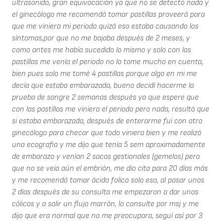
ultrasonido, gran equivocación ya que no se detectó nada y
el ginecólogo me recomendó tomar pastillas proveerá para
que me viniera mi periodo quizá eso estaba causando los
síntomas,por que no me bajaba después de 2 meses, y
como antes me había sucedido lo mismo y solo con las
pastillas me venía el periodo no lo tome mucho en cuenta,
bien pues solo me tomé 4 pastillas porque algo en mi me
decía que estaba embarazada, bueno decidí hacerme la
prueba de sangre 2 semanas después ya que espere que
con las pastillas me viniera el periodo pero nada, resultó que
si estaba embarazada, después de enterarme fui con otro
ginecólogo para checar que todo viniera bien y me realizó
una ecografia y me dijo que tenía 5 sem aproximadamente
de embarazo y venían 2 sacos gestionales (gemelos) pero
que no se veía aún el embrión, me dio cita para 20 días más
y me recomendó tomar ácido folico solo eso, al pasar unos
2 días después de su consulta me empezaron a dar unos
cólicos y a salir un flujo marrón, lo consulte por msj y me
dijo que era normal que no me preocupara, seguí así por 3