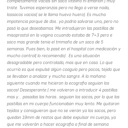
completamente vacias sin saco vitelino ni embrion:( muy
triste. Tuvimos esperanzas pero no llego a verse nada,
lossacos vacios( se le llama huevo huero). Es mucha
impotencia porque de dos.. ya podría salvarse uno, pero no
pasó lo que deseabamos. Me introdujeron las pastillas de
misoprostol en la vagina ccuando estaba de 7+3 pero e
saco mas grande tenia el tmmaño de un saco de 5
semanas. Pues bien, lo pasé en el hospital con medicación y
mucho control( lo recomiendo) . Es una situación
desagradable pero controlada, mas que en casa. Lo que
ocurrió es que expulsé algún coagulo pero pocos, tejido que
se llevaban a analizar y mucha sangre. A la mañana
siguiente cuando me hicieron la ecografia seguian los
sacos! Desesperante:( me volvieron a introducir 4 pastillas
mas y.... pasadas las horas.. seguian los sacos, por lo que las
pastillas en mi cuerpo funcionaban muy lento. Me quitaron
tejidos y consiguieron que no se vieran ya los sacos, pero
quedan 19mm de restos que debe expulsar mi cuerpo, ya
que me volverán a hacer ecografia a final de semana