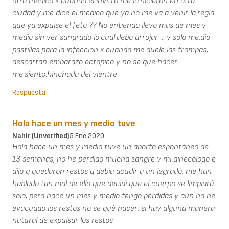
otro medico x cuando el invitro me lo.hicieron en otra
ciudad y me dice el medico que ya no me va a venir la.regla
que ya expulse el feto ?? No entiendo llevo mas de mes y
medio sin ver sangrado lo.cual.debo arrojar ... y solo me.dio
pastillas para la infeccion x cuando me duele las trompas,
descartan embarazo ectopico y no se que hacer
me.siento.hinchada del vientre
Respuesta
Hola hace un mes y medio tuve
Nahir (unverified)
5 Ene 2020
Hola hace un mes y medio tuve un aborto espontáneo de
13 semanas, no he perdido mucha sangre y mi ginecólogo e
dijo q quedaron restos q debía acudir a un legrado, me han
hablado tan mal de ello que decidí que el cuerpo se limpiará
solo, pero hace un mes y medio tengo perdidas y aún no he
evacuado los restos no se qué hacer, si hay alguna manera
natural de expulsar los restos