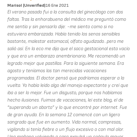
Marisol (unverified)
16 Ene 2021
El verano pasado fui a la consulta del ginecólogo con dos
faltas. Tras la enhorabuena del médico me preguntó como
me sentía y sin pensarlo dije: -me siento como si no
estuviera embarazada. Había tenido los senos sensibles
bastante, malestar estomacal, olfato agudizado...pero me
salió así. En la eco me dijo que el saco gestacional esta vacío
y que era un embarazo anembrionario. Me recomendó un
legrado mejor que pastillas. Para la siguiente semana. Era
agosto y teníamos las tan merecidas vacaciones
programadas. El doctor pensó que podríamos esperar a la
vuelta. Yo había leído algo del manejo expectante y creí que
iba a ser lo mejor. Fue un disgusto, porque nos habíamos
hecho ilusiones. Fuimos de vacaciones, leí este blog, el de
“superando un aborto” y lo que encontré por internet. Fue
de gran ayuda. En la semana 12 comencé con un ligero
sangrado que fue en aumento. Vida normal, compresas,
vigilando si tenía fiebre o un flujo excesivo o con mal olor.
Una mañana volviendo a casa expulsé un coágulo mayor