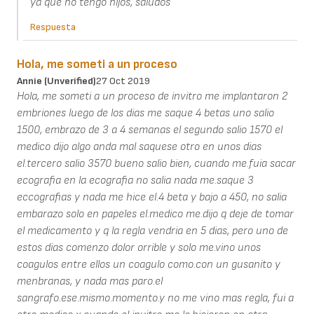
ya que no tengo hijos, saludos
Respuesta
Hola, me someti a un proceso
Annie (unverified)
27 Oct 2019
Hola, me someti a un proceso de invitro me implantaron 2
embriones luego de los dias me saque 4 betas uno salio
1500, embrazo de 3 a 4 semanas el segundo salio 1570 el
medico dijo algo anda mal saquese otro en unos dias
el.tercero salio 3570 bueno salio bien, cuando me.fuia sacar
ecografia en la ecografia no salia nada me.saque 3
eccografias y nada me hice el.4 beta y bajo a 450, no salia
embarazo solo en papeles el.medico me.dijo q deje de tomar
el medicamento y q la regla vendria en 5 dias, pero uno de
estos dias comenzo dolor orrible y solo me.vino unos
coagulos entre ellos un coagulo como.con un gusanito y
menbranas, y nada mas paro.el
sangrafo.ese.mismo.momento.y no me vino mas regla, fui a