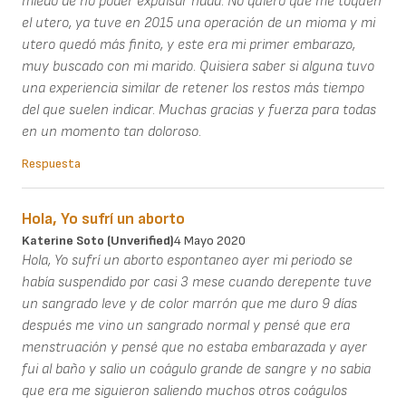
miedo de no poder expulsar nada. No quiero que me toquen
el utero, ya tuve en 2015 una operación de un mioma y mi
utero quedó más finito, y este era mi primer embarazo,
muy buscado con mi marido. Quisiera saber si alguna tuvo
una experiencia similar de retener los restos más tiempo
del que suelen indicar. Muchas gracias y fuerza para todas
en un momento tan doloroso.
Respuesta
Hola, Yo sufrí un aborto
Katerine Soto (unverified)
4 Mayo 2020
Hola, Yo sufrí un aborto espontaneo ayer mi periodo se
había suspendido por casi 3 mese cuando derepente tuve
un sangrado leve y de color marrón que me duro 9 días
después me vino un sangrado normal y pensé que era
menstruación y pensé que no estaba embarazada y ayer
fui al baño y salio un coágulo grande de sangre y no sabia
que era me siguieron saliendo muchos otros coágulos