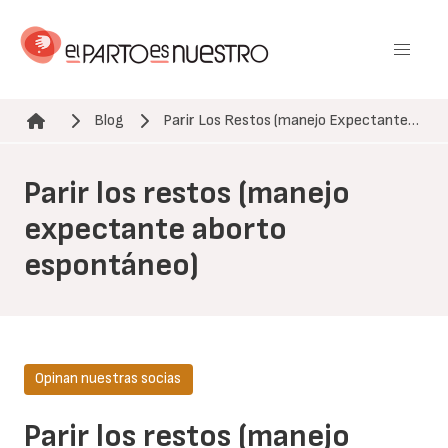
Pasar
al
contenido
principal
Blog
Parir Los Restos (manejo Expectante…
Ruta de navegación
Parir los restos (manejo
expectante aborto
espontáneo)
Opinan nuestras socias
Parir los restos (manejo