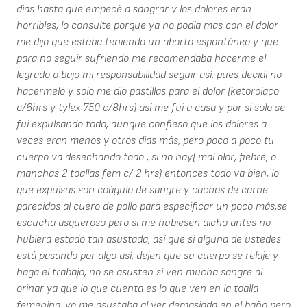
días hasta que empecé a sangrar y los dolores eran
horribles, lo consulte porque ya no podía mas con el dolor
me dijo que estaba teniendo un aborto espontáneo y que
para no seguir sufriendo me recomendaba hacerme el
legrado o bajo mi responsabilidad seguir así, pues decidí no
hacermelo y solo me dio pastillas para el dolor (ketorolaco
c/6hrs y tylex 750 c/8hrs) así me fui a casa y por si solo se
fui expulsando todo, aunque confieso que los dolores a
veces eran menos y otros dias más, pero poco a poco tu
cuerpo va desechando todo , si no hay( mal olor, fiebre, o
manchas 2 toallas fem c/ 2 hrs) entonces todo va bien, lo
que expulsas son coágulo de sangre y cachos de carne
parecidos al cuero de pollo para especificar un poco más,se
escucha asqueroso pero si me hubiesen dicho antes no
hubiera estado tan asustada, así que si alguna de ustedes
está pasando por algo así, dejen que su cuerpo se relaje y
haga el trabajo, no se asusten si ven mucha sangre al
orinar ya que lo que cuenta es lo que ven en la toalla
femenina, yo me asustaba al ver demasiada en el baño pero