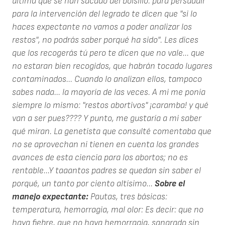
última que se han sacado del bolsillo: para persuadir
para la intervención del legrado te dicen que "si lo
haces expectante no vamos a poder analizar los
restos", no podrás saber porqué ha sido". Les dices
que los recogerás tú pero te dicen que no vale... que
no estaran bien recogidos, que habrán tocado lugares
contaminados... Cuando lo analizan ellos, tampoco
sabes nada... la mayoría de las veces. A mi me ponía
siempre lo mismo: "restos abortivos" ¡caramba! y qué
van a ser pues???? Y punto, me gustaría a mi saber
qué miran. La genetista que consulté comentaba que
no se aprovechan ni tienen en cuenta los grandes
avances de esta ciencia para los abortos; no es
rentable...Y taaantos padres se quedan sin saber el
porqué, un tanto por ciento altísimo...
Sobre el
manejo expectante:
Pautas, tres básicas:
temperatura, hemorragia, mal olor: Es decir: que no
haya fiebre, que no haya hemorragia, sangrado sin