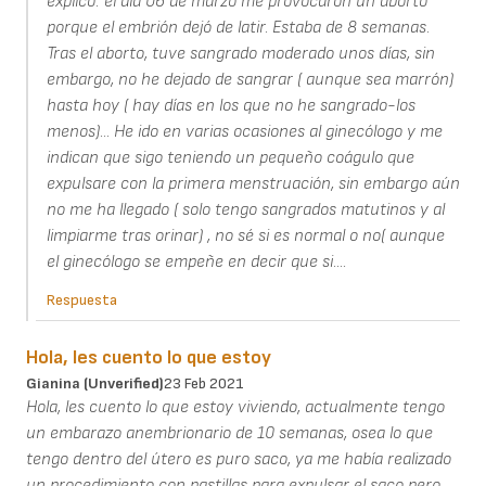
explico: el día 06 de marzo me provocaron un aborto
porque el embrión dejó de latir. Estaba de 8 semanas.
Tras el aborto, tuve sangrado moderado unos días, sin
embargo, no he dejado de sangrar ( aunque sea marrón)
hasta hoy ( hay días en los que no he sangrado-los
menos)... He ido en varias ocasiones al ginecólogo y me
indican que sigo teniendo un pequeño coágulo que
expulsare con la primera menstruación, sin embargo aún
no me ha llegado ( solo tengo sangrados matutinos y al
limpiarme tras orinar) , no sé si es normal o no( aunque
el ginecólogo se empeñe en decir que si....
Respuesta
Hola, les cuento lo que estoy
Gianina (unverified)
23 Feb 2021
Hola, les cuento lo que estoy viviendo, actualmente tengo
un embarazo anembrionario de 10 semanas, osea lo que
tengo dentro del útero es puro saco, ya me había realizado
un procedimiento con pastillas para expulsar el saco pero