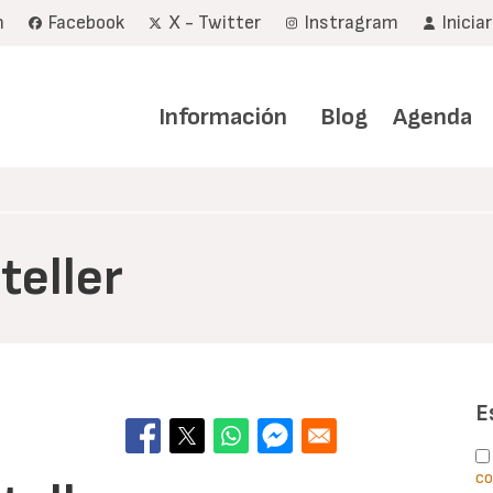
m
Facebook
X - Twitter
Instragram
Inicia
Navegación
principal
Información
Blog
Agenda
teller
E
co