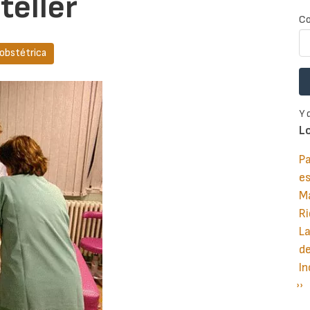
teller
Co
 obstétrica
Y 
L
Pa
e
M
Ri
La
d
In
Si
››
P
pá