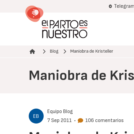
Pasar
Telegra
al
contenido
principal
Blog
Maniobra de Kristeller
Ruta de navegación
Maniobra de Kris
Equipo Blog
7 Sep 2011
•
106 comentarios