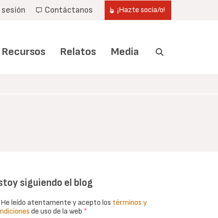
r sesión
Contáctanos
¡Hazte socia/o!
Recursos
Relatos
Media
stoy siguiendo el blog
He leído atentamente y acepto los
términos y
ndiciones
de uso de la web
*