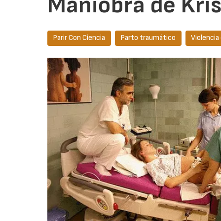
Maniobra de Kris
Parir Con Ciencia
Parto traumático
Violencia