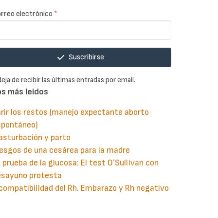
rreo electrónico
*
Suscribirse
deja de recibir las últimas entradas por email.
os más leidos
rir los restos (manejo expectante aborto
spontáneo)
asturbación y parto
esgos de una cesárea para la madre
 prueba de la glucosa: El test O´Sullivan con
esayuno protesta
compatibilidad del Rh. Embarazo y Rh negativo
guiente
aginación
gina