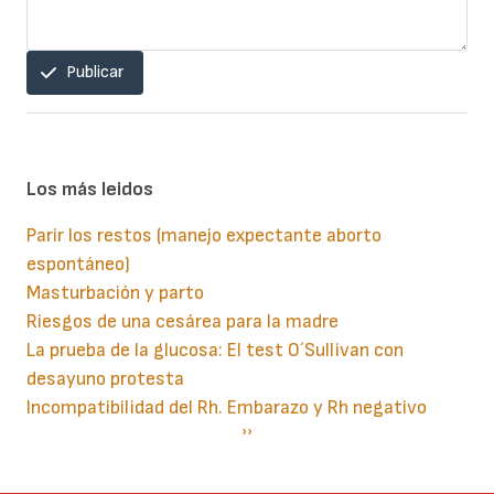
Publicar
Los más leidos
Parir los restos (manejo expectante aborto
espontáneo)
Masturbación y parto
Riesgos de una cesárea para la madre
La prueba de la glucosa: El test O´Sullivan con
desayuno protesta
Incompatibilidad del Rh. Embarazo y Rh negativo
Paginación
Siguiente
››
página