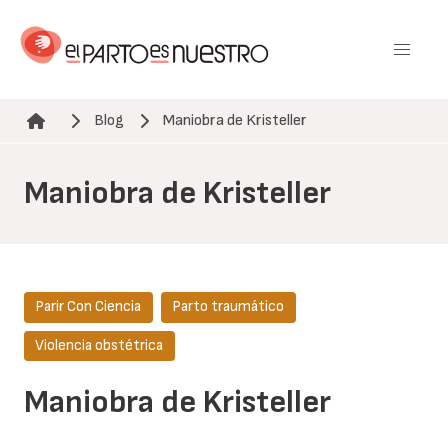
Pasar
al
contenido
principal
Blog
Maniobra de Kristeller
Ruta de navegación
Maniobra de Kristeller
Parir Con Ciencia
Parto traumático
Violencia obstétrica
Maniobra de Kristeller