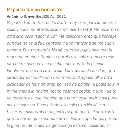
Mi parto fue un horror. Yo
Anónimo (unverified)
28 Abr 2021
Mi parto fue un horror. Yo dilaté muy bien pero la niña no
salía. En los monitores salía sufrimiento fetal. Me pasaron a
otra sala para "sacarla ya". Me aplicaron creo que fórceps,
aunque no sé si fue ventosa y una matrona se me subió
encima. Fue tremendo. No sé cuántos pujos hice con la
matrona encima. Ponía su antebrazo sobre la parte más
alta de mi barriga y se dejaba caer con todo el peso.
Finalmente la niña salió. Traía dos vueltas de cordón, una
alrededor del cuello con una manita atrapada allí y otra
alrededor de los hombros, por eso no bajaba ni podía salir. A
mi hermana le habían hecho cesárea debido a una vuelta
de cordón, así que imagino que en mi caso parirla así pudo
ser desastroso. Pese a todo, ella salió bien.No sé si me
hicieron episotomía o no, pero rasgué hasta el ano, tanto
que tuvieron que reconstruirme. Eso lo supe luego, porque
la gine no me lo dijo. La ginecóloga estuvo cosiendo, al