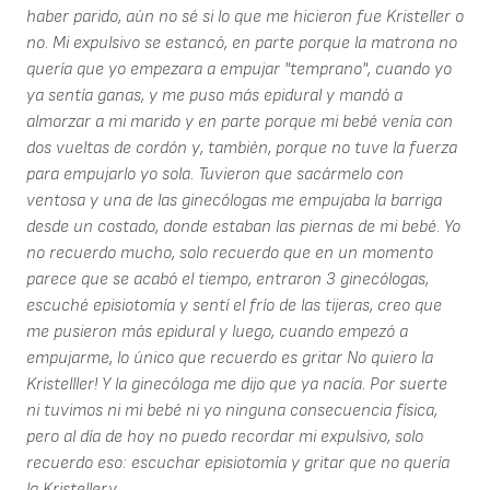
haber parido, aún no sé si lo que me hicieron fue Kristeller o
no. Mi expulsivo se estancó, en parte porque la matrona no
quería que yo empezara a empujar "temprano", cuando yo
ya sentía ganas, y me puso más epidural y mandó a
almorzar a mi marido y en parte porque mi bebé venía con
dos vueltas de cordón y, tambièn, porque no tuve la fuerza
para empujarlo yo sola. Tuvieron que sacármelo con
ventosa y una de las ginecólogas me empujaba la barriga
desde un costado, donde estaban las piernas de mi bebé. Yo
no recuerdo mucho, solo recuerdo que en un momento
parece que se acabó el tiempo, entraron 3 ginecólogas,
escuché episiotomía y sentí el frío de las tijeras, creo que
me pusieron más epidural y luego, cuando empezó a
empujarme, lo único que recuerdo es gritar No quiero la
Kristelller! Y la ginecóloga me dijo que ya nacía. Por suerte
ni tuvimos ni mi bebé ni yo ninguna consecuencia física,
pero al día de hoy no puedo recordar mi expulsivo, solo
recuerdo eso: escuchar episiotomía y gritar que no quería
la Kristeller.v