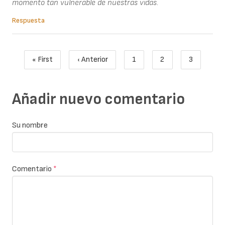
momento tan vulnerable de nuestras vidas.
Respuesta
Paginación
« First
‹ Anterior
1
2
3
Primera página
Página anterior
Page
Page
Página act
Añadir nuevo comentario
Su nombre
Comentario
*