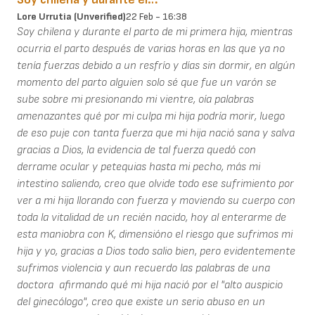
Lore Urrutia (unverified)
22 Feb - 16:38
Soy chilena y durante el parto de mi primera hija, mientras
ocurria el parto después de varias horas en las que ya no
tenía fuerzas debido a un resfrío y días sin dormir, en algún
momento del parto alguien solo sé que fue un varón se
sube sobre mi presionando mi vientre, oía palabras
amenazantes qué por mi culpa mi hija podría morir, luego
de eso puje con tanta fuerza que mi hija nació sana y salva
gracias a Dios, la evidencia de tal fuerza quedó con
derrame ocular y petequias hasta mi pecho, más mi
intestino saliendo, creo que olvide todo ese sufrimiento por
ver a mi hija llorando con fuerza y moviendo su cuerpo con
toda la vitalidad de un recién nacido, hoy al enterarme de
esta maniobra con K, dimensióno el riesgo que sufrimos mi
hija y yo, gracias a Dios todo salio bien, pero evidentemente
sufrimos violencia y aun recuerdo las palabras de una
doctora afirmando qué mi hija nació por el "alto auspicio
del ginecólogo", creo que existe un serio abuso en un