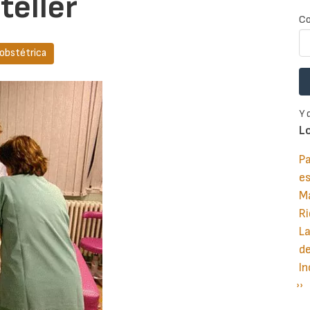
teller
Co
 obstétrica
Y 
L
Pa
e
M
Ri
La
d
In
Si
››
P
pá