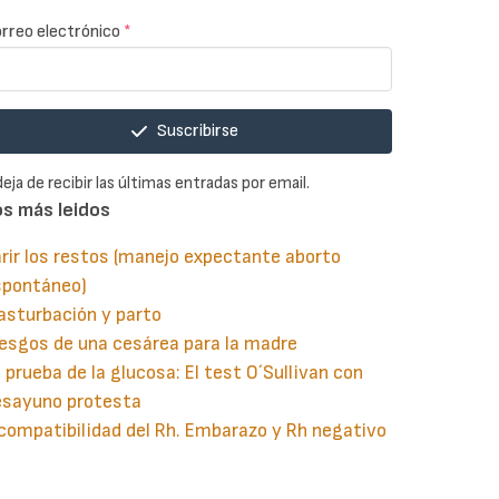
rreo electrónico
*
Suscribirse
deja de recibir las últimas entradas por email.
os más leidos
rir los restos (manejo expectante aborto
spontáneo)
asturbación y parto
esgos de una cesárea para la madre
 prueba de la glucosa: El test O´Sullivan con
esayuno protesta
compatibilidad del Rh. Embarazo y Rh negativo
guiente
aginación
gina