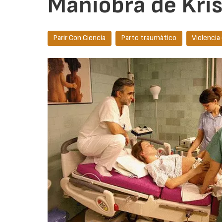
Maniobra de Kris
Parir Con Ciencia
Parto traumático
Violencia