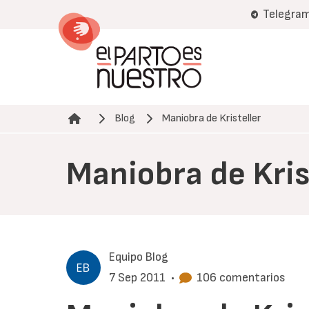
Pasar
Telegra
al
contenido
principal
Blog
Maniobra de Kristeller
Ruta de navegación
Maniobra de Kris
Equipo Blog
7 Sep 2011
•
106 comentarios