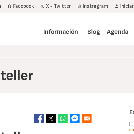
m
Facebook
X - Twitter
Instragram
Inicia
Navegación
principal
Información
Blog
Agenda
teller
E
co