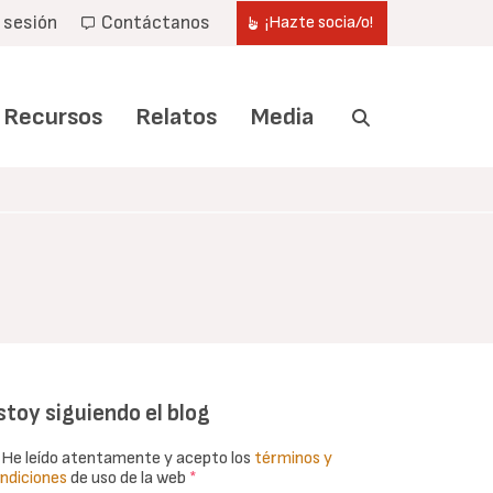
r sesión
Contáctanos
¡Hazte socia/o!
Recursos
Relatos
Media
stoy siguiendo el blog
He leído atentamente y acepto los
términos y
ndiciones
de uso de la web
*