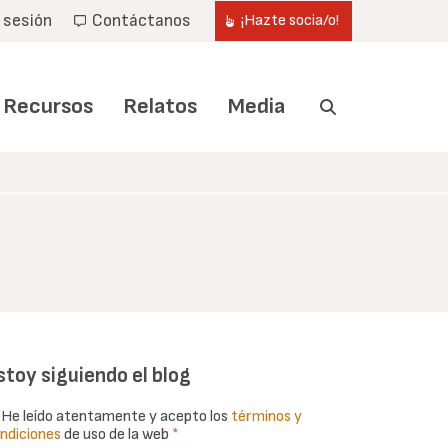
r sesión
Contáctanos
¡Hazte socia/o!
Recursos
Relatos
Media
stoy siguiendo el blog
He leído atentamente y acepto los
términos y
ndiciones
de uso de la web
*