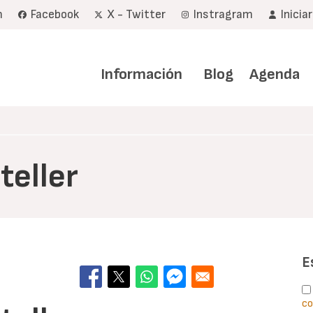
m
Facebook
X - Twitter
Instragram
Inicia
Navegación
principal
Información
Blog
Agenda
teller
E
co