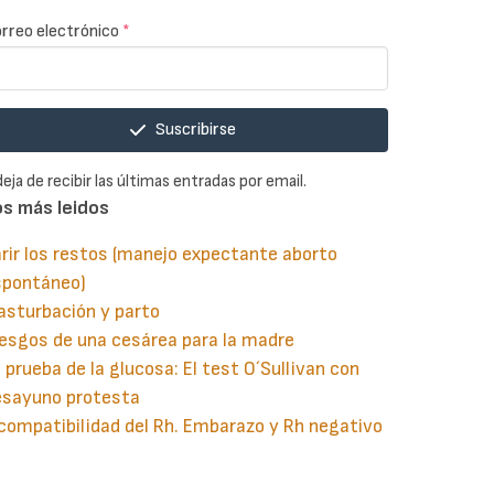
rreo electrónico
*
Suscribirse
deja de recibir las últimas entradas por email.
os más leidos
rir los restos (manejo expectante aborto
spontáneo)
asturbación y parto
esgos de una cesárea para la madre
 prueba de la glucosa: El test O´Sullivan con
esayuno protesta
compatibilidad del Rh. Embarazo y Rh negativo
guiente
aginación
gina