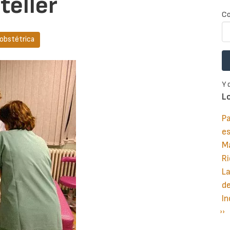
teller
Co
 obstétrica
Y 
L
Pa
e
M
Ri
La
d
In
Si
››
P
pá