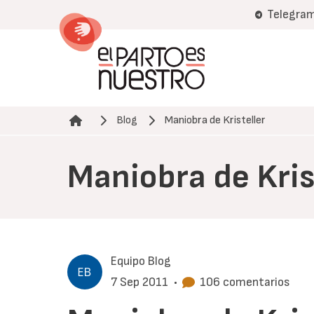
Pasar
Telegra
al
contenido
principal
Blog
Maniobra de Kristeller
Ruta de navegación
Maniobra de Kris
Equipo Blog
7 Sep 2011
•
106 comentarios