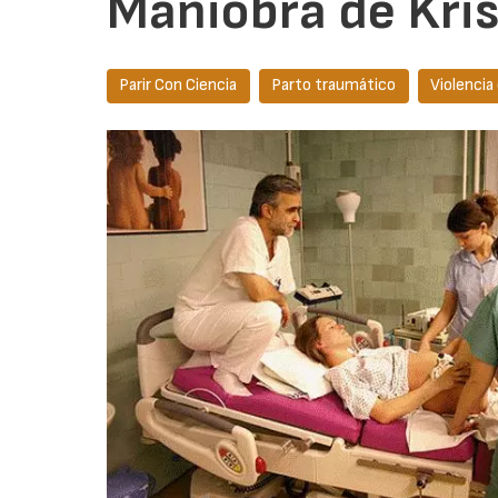
Maniobra de Kris
Parir Con Ciencia
Parto traumático
Violencia