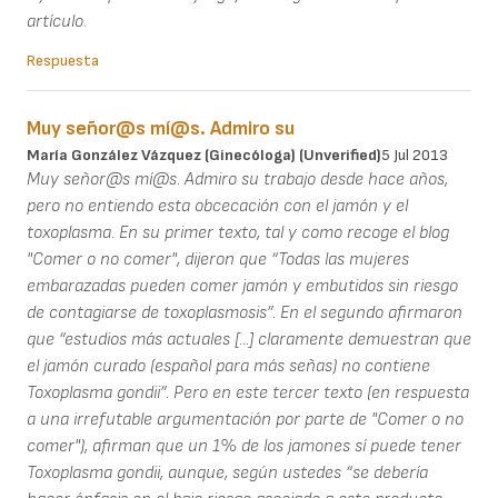
artículo.
Respuesta
Muy señor@s mí@s. Admiro su
María González Vázquez (ginecóloga) (unverified)
5 Jul 2013
Muy señor@s mí@s. Admiro su trabajo desde hace años,
pero no entiendo esta obcecación con el jamón y el
toxoplasma. En su primer texto, tal y como recoge el blog
"Comer o no comer", dijeron que “Todas las mujeres
embarazadas pueden comer jamón y embutidos sin riesgo
de contagiarse de toxoplasmosis”. En el segundo afirmaron
que “estudios más actuales [...] claramente demuestran que
el jamón curado (español para más señas) no contiene
Toxoplasma gondii”. Pero en este tercer texto (en respuesta
a una irrefutable argumentación por parte de "Comer o no
comer"), afirman que un 1% de los jamones sí puede tener
Toxoplasma gondii, aunque, según ustedes “se debería