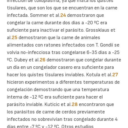
infección de toxoplasma, ya que mata los quistes
tisulares, que son los que se encuentran en la carne
infectada. Sommer et al.
24
demostraron que
congelar la carne durante dos días a -20 ºC era
suficiente para inactivar el parásito. Grossklaus et
al.
25
demostraron que la carne de animales
alimentados con ratones infectados con T. Gondii se
volvia no-infecciosa tras congelarse 6-35 días a -25
ºC. Dubey et al.
26
demostraron que congelar durante
un día en un congelador casero era suficiente para
hacer los quistes tisulares inviables. Kotula et al.
27
hicieron experimentos a diferentes temperaturas de
congelación demostrando que una temperatura
interna de -12 ºC era suficiente para hacer el
parásito inviable. Kuticic et al.
28
encontraron que
los parásitos de carne de cerdos previamente
infectados no sobrevivían tras congelado durante 4
días entre -7 ºC y -12 ºC. Otros estudios