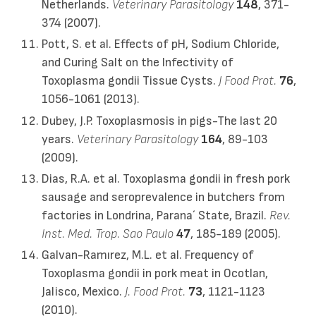
Netherlands.
Veterinary Parasitology
148
, 371-
374 (2007).
Pott, S. et al. Effects of pH, Sodium Chloride,
and Curing Salt on the Infectivity of
Toxoplasma gondii Tissue Cysts.
J Food Prot.
76
,
1056-1061 (2013).
Dubey, J.P. Toxoplasmosis in pigs-The last 20
years.
Veterinary Parasitology
164
, 89-103
(2009).
Dias, R.A. et al. Toxoplasma gondii in fresh pork
sausage and seroprevalence in butchers from
factories in Londrina, Parana´ State, Brazil.
Rev.
Inst. Med. Trop. Sao Paulo
47
, 185-189 (2005).
Galvan-Ramırez, M.L. et al. Frequency of
Toxoplasma gondii in pork meat in Ocotlan,
Jalisco, Mexico.
J. Food Prot.
73
, 1121-1123
(2010).