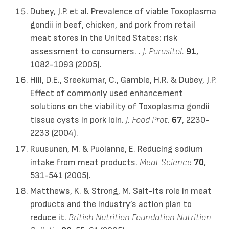
Dubey, J.P. et al. Prevalence of viable Toxoplasma
gondii in beef, chicken, and pork from retail
meat stores in the United States: risk
assessment to consumers. .
J. Parasitol.
91
,
1082-1093 (2005).
Hill, D.E., Sreekumar, C., Gamble, H.R. & Dubey, J.P.
Effect of commonly used enhancement
solutions on the viability of Toxoplasma gondii
tissue cysts in pork loin.
J. Food Prot.
67
, 2230-
2233 (2004).
Ruusunen, M. & Puolanne, E. Reducing sodium
intake from meat products.
Meat Science
70
,
531-541 (2005).
Matthews, K. & Strong, M. Salt-its role in meat
products and the industry’s action plan to
reduce it.
British Nutrition Foundation Nutrition