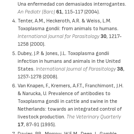
Una enfermedad con demasiados interrogantes.
An Pediatr (Barc)
61
, 115-117 (2004).
Tenter, A.M., Heckeroth, A.R. & Weiss, L.M.
Toxoplasma gondii: from animals to humans.
International Journal for Parasitology
30
, 1217-
1258 (2000).
Dubey, J.P. & Jones, J.L. Toxoplasma gondii
infection in humans and animals in the United
States.
International Journal of Parasitology
38
,
1257-1278 (2008).
Van Knapen, F., Kremers, A.F.T., Franchimont, J.H.
& Narucka, U. Prevalence of antibodies to
Toxoplasma gondii in cattle and swine in the
Netherlands: towards an integrated control of
livestock production.
The Veterinary Quarterly
17
, 87-91 (1995).
Davies, P.R., Morrow, W.E.M., Deen, J., Gamble,