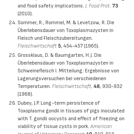
and food safety implications.
J. Food Prot.
73
(2010).
Sommer, R., Rommel, M. & Levetzow, R. Die
Überlebensdauer von Toxoplasmazysten in
Fleisch und Fleischzubereitungen.
Fleischwirtschaft
5
, 454-457 (1965).
Grossklaus, D. & Baumgarten, H.J. Die
Überlebensdauer von Toxoplasmazysten in
Schweinefleisch I. Mitteilung: Ergebnisse von
Lagerungsversuchen bei verschiedenen
Temperaturen.
Fleischwirtschaft,
48
, 930-932
(1968).
Dubey, J.P. Long-term persistence of
Toxoplasma gondii in tissues of pigs inoculated
with T. gondii oocysts and effect of freezing on
viability of tissue cysts in pork.
American