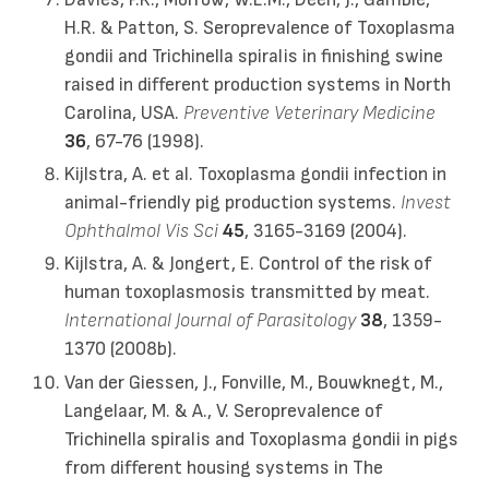
H.R. & Patton, S. Seroprevalence of Toxoplasma
gondii and Trichinella spiralis in finishing swine
raised in different production systems in North
Carolina, USA.
Preventive Veterinary Medicine
36
, 67-76 (1998).
Kijlstra, A. et al. Toxoplasma gondii infection in
animal-friendly pig production systems.
Invest
Ophthalmol Vis Sci
45
, 3165-3169 (2004).
Kijlstra, A. & Jongert, E. Control of the risk of
human toxoplasmosis transmitted by meat.
International Journal of Parasitology
38
, 1359-
1370 (2008b).
Van der Giessen, J., Fonville, M., Bouwknegt, M.,
Langelaar, M. & A., V. Seroprevalence of
Trichinella spiralis and Toxoplasma gondii in pigs
from different housing systems in The