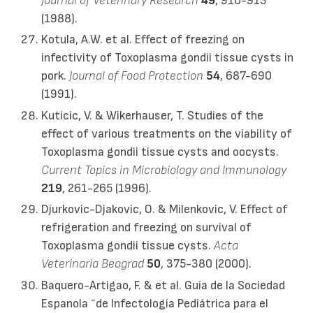
Journal of Veterinary Research
49
, 910-913
(1988).
Kotula, A.W. et al. Effect of freezing on
infectivity of Toxoplasma gondii tissue cysts in
pork.
Journal of Food Protection
54
, 687-690
(1991).
Kuticic, V. & Wikerhauser, T. Studies of the
effect of various treatments on the viability of
Toxoplasma gondii tissue cysts and oocysts.
Current Topics in Microbiology and Immunology
219
, 261-265 (1996).
Djurkovic-Djakovic, O. & Milenkovic, V. Effect of
refrigeration and freezing on survival of
Toxoplasma gondii tissue cysts.
Acta
Veterinaria Beograd
50
, 375-380 (2000).
Baquero-Artigao, F. & et al. Guía de la Sociedad
Espanola ˜de Infectología Pediátrica para el