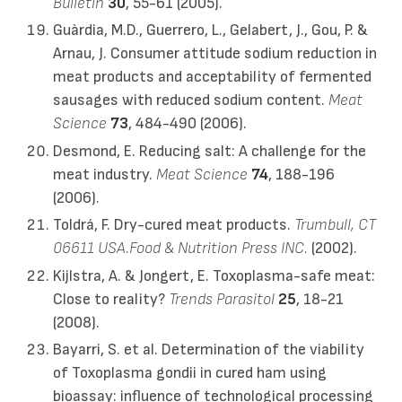
Bulletin
30
, 55-61 (2005).
Guàrdia, M.D., Guerrero, L., Gelabert, J., Gou, P. &
Arnau, J. Consumer attitude sodium reduction in
meat products and acceptability of fermented
sausages with reduced sodium content.
Meat
Science
73
, 484-490 (2006).
Desmond, E. Reducing salt: A challenge for the
meat industry.
Meat Science
74
, 188-196
(2006).
Toldrá, F. Dry-cured meat products.
Trumbull, CT
06611 USA.Food & Nutrition Press INC.
(2002).
Kijlstra, A. & Jongert, E. Toxoplasma-safe meat:
Close to reality?
Trends Parasitol
25
, 18-21
(2008).
Bayarri, S. et al. Determination of the viability
of Toxoplasma gondii in cured ham using
bioassay: influence of technological processing