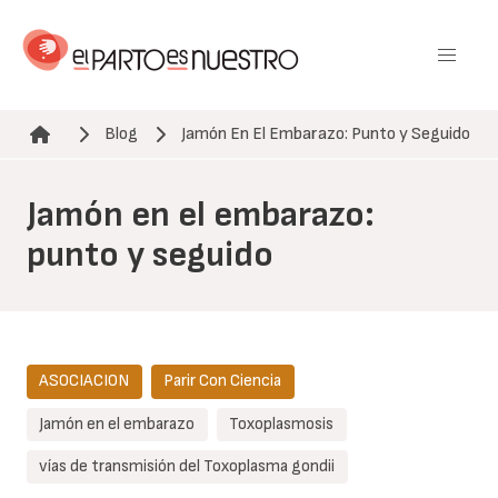
Pasar
al
contenido
principal
Blog
Jamón En El Embarazo: Punto y Seguido
Ruta de navegación
Jamón en el embarazo:
punto y seguido
ASOCIACION
Parir Con Ciencia
Jamón en el embarazo
Toxoplasmosis
vías de transmisión del Toxoplasma gondii