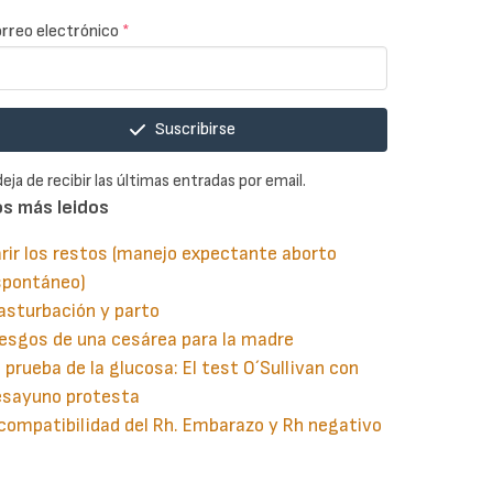
rreo electrónico
*
Suscribirse
deja de recibir las últimas entradas por email.
os más leidos
rir los restos (manejo expectante aborto
spontáneo)
asturbación y parto
esgos de una cesárea para la madre
 prueba de la glucosa: El test O´Sullivan con
esayuno protesta
compatibilidad del Rh. Embarazo y Rh negativo
guiente
aginación
gina