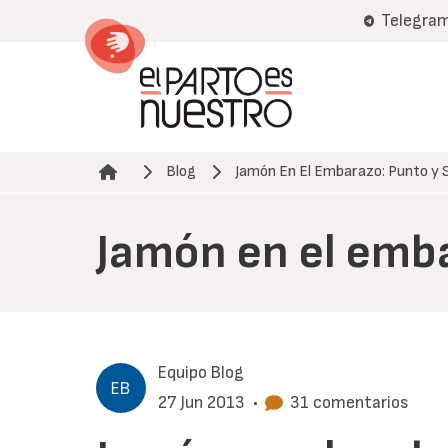
Pasar
Telegra
al
contenido
principal
Blog
Jamón En El Embarazo: Punto y 
Ruta de navegación
Jamón en el emba
Equipo Blog
27 Jun 2013
•
31 comentarios