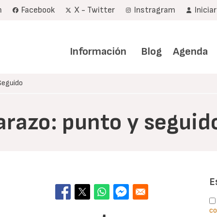
m
Facebook
X - Twitter
Instragram
Inicia
Navegación
principal
Información
Blog
Agenda
Seguido
razo: punto y seguid
E
co