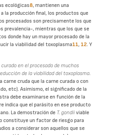
ías ecológicas
8
, mantienen una
a la producción final, los productos que
os procesados son precisamente los que
 prevalencia-, mientras que los que se
tos donde hay un mayor procesado de la
cir la viabilidad del toxoplasma
11
,
12
. Y
l curado en el procesado de muchos
reducción de la viabilidad del toxoplasma.
 carne cruda que la carne curada o con
o, etc). Asimismo, el significado de la
estra debe examinarse en función de la
e indica que el parásito en ese producto
umano. La demostración de
T. gondii
viable
o constituye un factor de riesgo para
dios a considerar son aquellos que se