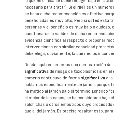
lo que en clínica se suele recoger bajo el factor
necesario para tratar). Si el NNT es un número b
se basa dicha recomendación es efectiva porqu
beneficiadas es muy alto. Pero si usted está 
personas y el beneficio es muy bajo o dudoso,
cuestionarse la validez de dicha recomendación 
evidencia científica al respecto o proponer re
intervenciones con similar capacidad protecto
debe elegir, obviamente, la que menos inconve
Desde aquí reclamamos una demostración de q
significativa
de riesgo de toxoplasmosis en el
comerlo contribuye de forma
significativa
a la
hablamos específicamente de jamón, porque tr
ha metido al jamón bajo el término genérico “ca
el mejor de los casos, se ha considerado bajo 
salchichas u otros embutidos cuyo procesado
que el del jamón. Es preciso resaltar esto, para 