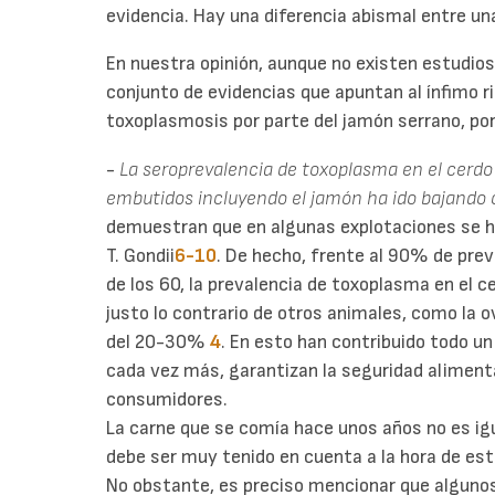
evidencia. Hay una diferencia abismal entre un
En nuestra opinión, aunque no existen estudios
conjunto de evidencias que apuntan al ínfimo r
toxoplasmosis por parte del jamón serrano, po
-
La seroprevalencia de toxoplasma en el cerdo 
embutidos incluyendo el jamón ha ido bajando 
demuestran que en algunas explotaciones se ha
T. Gondii
6-10
. De hecho, frente al 90% de pre
de los 60, la prevalencia de toxoplasma en el 
justo lo contrario de otros animales, como la 
del 20-30%
4
. En esto han contribuido todo u
cada vez más, garantizan la seguridad alimentar
consumidores.
La carne que se comía hace unos años no es igua
debe ser muy tenido en cuenta a la hora de es
No obstante, es preciso mencionar que alguno