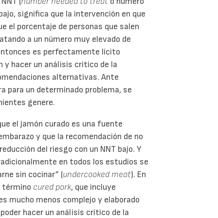
 NNT (
number needed to treat
o número
ajo, significa que la intervención en que
e el porcentaje de personas que salen
tratando a un número muy elevado de
 entonces es perfectamente lícito
y hacer un análisis critico de la
comendaciones alternativas. Ante
ra para un determinado problema, se
nientes genere.
ue el jamón curado es una fuente
 embarazo y que la recomendación de no
 reducción del riesgo con un NNT bajo. Y
adicionalmente en todos los estudios se
rne sin cocinar” (
undercooked meat
). En
el término
cured pork
, que incluye
 es mucho menos complejo y elaborado
poder hacer un análisis crítico de la