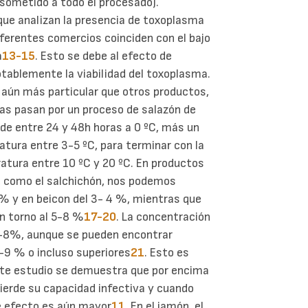
o sometido a todo el procesado).
que analizan la presencia de toxoplasma
ferentes comercios coinciden con el bajo
a
13-15
. Esto se debe al efecto de
otablemente la viabilidad del toxoplasma.
 aún más particular que otros productos,
zas pasan por un proceso de salazón de
 de entre 24 y 48h horas a 0 ºC, más un
tura entre 3-5 ºC, para terminar con la
tura entre 10 ºC y 20 ºC. En productos
 como el salchichón, nos podemos
 % y en beicon del 3- 4 %, mientras que
en torno al 5-8 %
17-20
. La concentración
n 5-8%, aunque se pueden encontrar
-9 % o incluso superiores
21
. Esto es
nte estudio se demuestra que por encima
ierde su capacidad infectiva y cuando
e efecto es aún mayor
11
. En el jamón, el