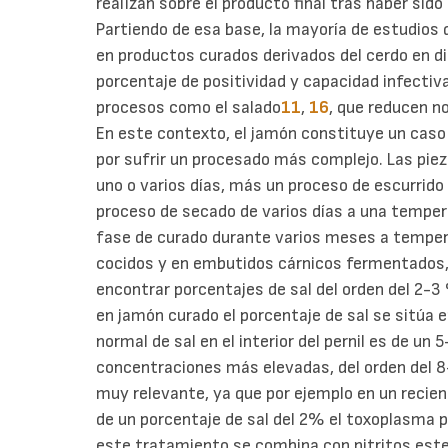
realizan sobre el producto final tras haber sid
Partiendo de esa base, la mayoría de estudios 
en productos curados derivados del cerdo en di
porcentaje de positividad y capacidad infectiv
procesos como el salado
11
,
16
, que reducen n
En este contexto, el jamón constituye un caso
por sufrir un procesado más complejo.
Las pie
uno o varios días, más un proceso de escurrido
proceso de secado de varios días a una tempera
fase de curado durante varios meses a tempera
cocidos y en embutidos cárnicos fermentados,
encontrar porcentajes de sal del orden del 2-3
en jamón curado el porcentaje de sal se sitúa 
normal de sal en el interior del pernil es de u
concentraciones más elevadas, del orden del 8
muy relevante, ya que por ejemplo en un recie
de un porcentaje de sal del 2% el toxoplasma p
este tratamiento se combina con nitritos est