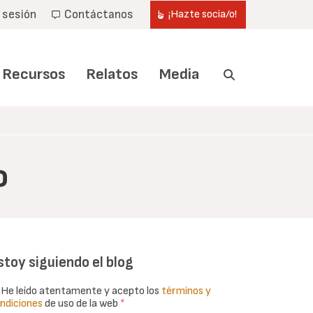
r sesión
Contáctanos
¡Hazte socia/o!
Recursos
Relatos
Media
o
stoy siguiendo el blog
He leído atentamente y acepto los
términos y
ndiciones
de uso de la web
*