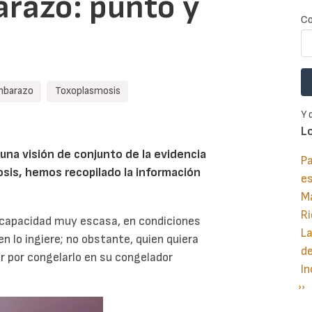
arazo: punto y
Co
mbarazo
Toxoplasmosis
Y 
L
una visión de conjunto de la evidencia
Pa
osis, hemos recopilado la información
e
M
Ri
a capacidad muy escasa, en condiciones
La
n lo ingiere; no obstante, quien quiera
d
r por congelarlo en su congelador
In
Si
››
P
pá