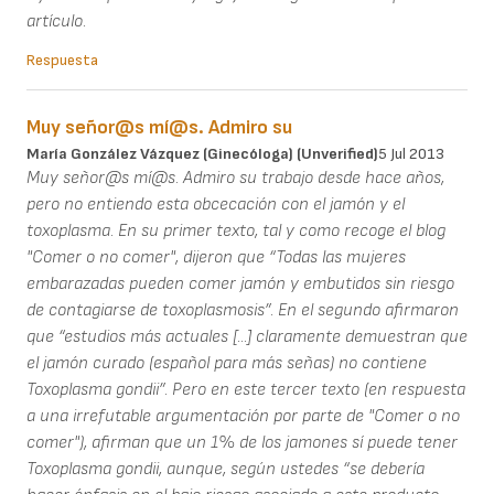
artículo.
Respuesta
Muy señor@s mí@s. Admiro su
María González Vázquez (ginecóloga) (unverified)
5 Jul 2013
Muy señor@s mí@s. Admiro su trabajo desde hace años,
pero no entiendo esta obcecación con el jamón y el
toxoplasma. En su primer texto, tal y como recoge el blog
"Comer o no comer", dijeron que “Todas las mujeres
embarazadas pueden comer jamón y embutidos sin riesgo
de contagiarse de toxoplasmosis”. En el segundo afirmaron
que “estudios más actuales [...] claramente demuestran que
el jamón curado (español para más señas) no contiene
Toxoplasma gondii”. Pero en este tercer texto (en respuesta
a una irrefutable argumentación por parte de "Comer o no
comer"), afirman que un 1% de los jamones sí puede tener
Toxoplasma gondii, aunque, según ustedes “se debería