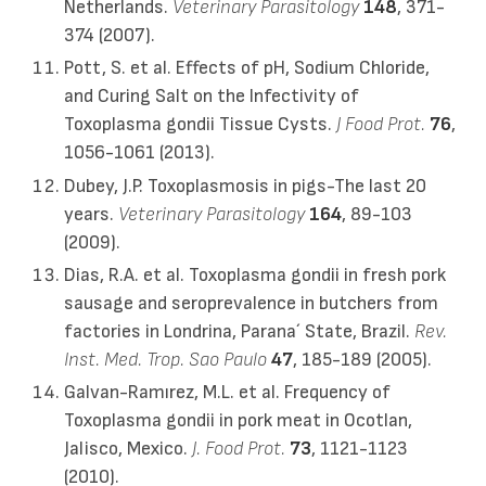
Netherlands.
Veterinary Parasitology
148
, 371-
374 (2007).
Pott, S. et al. Effects of pH, Sodium Chloride,
and Curing Salt on the Infectivity of
Toxoplasma gondii Tissue Cysts.
J Food Prot.
76
,
1056-1061 (2013).
Dubey, J.P. Toxoplasmosis in pigs-The last 20
years.
Veterinary Parasitology
164
, 89-103
(2009).
Dias, R.A. et al. Toxoplasma gondii in fresh pork
sausage and seroprevalence in butchers from
factories in Londrina, Parana´ State, Brazil.
Rev.
Inst. Med. Trop. Sao Paulo
47
, 185-189 (2005).
Galvan-Ramırez, M.L. et al. Frequency of
Toxoplasma gondii in pork meat in Ocotlan,
Jalisco, Mexico.
J. Food Prot.
73
, 1121-1123
(2010).