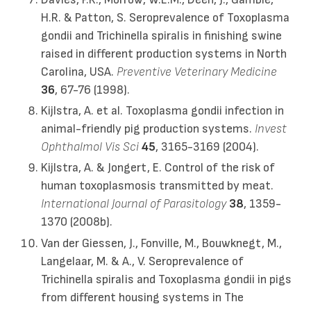
H.R. & Patton, S. Seroprevalence of Toxoplasma
gondii and Trichinella spiralis in finishing swine
raised in different production systems in North
Carolina, USA.
Preventive Veterinary Medicine
36
, 67-76 (1998).
Kijlstra, A. et al. Toxoplasma gondii infection in
animal-friendly pig production systems.
Invest
Ophthalmol Vis Sci
45
, 3165-3169 (2004).
Kijlstra, A. & Jongert, E. Control of the risk of
human toxoplasmosis transmitted by meat.
International Journal of Parasitology
38
, 1359-
1370 (2008b).
Van der Giessen, J., Fonville, M., Bouwknegt, M.,
Langelaar, M. & A., V. Seroprevalence of
Trichinella spiralis and Toxoplasma gondii in pigs
from different housing systems in The