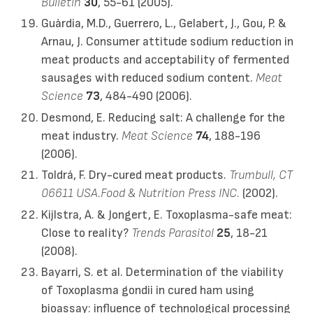
Bulletin
30
, 55-61 (2005).
Guàrdia, M.D., Guerrero, L., Gelabert, J., Gou, P. &
Arnau, J. Consumer attitude sodium reduction in
meat products and acceptability of fermented
sausages with reduced sodium content.
Meat
Science
73
, 484-490 (2006).
Desmond, E. Reducing salt: A challenge for the
meat industry.
Meat Science
74
, 188-196
(2006).
Toldrá, F. Dry-cured meat products.
Trumbull, CT
06611 USA.Food & Nutrition Press INC.
(2002).
Kijlstra, A. & Jongert, E. Toxoplasma-safe meat:
Close to reality?
Trends Parasitol
25
, 18-21
(2008).
Bayarri, S. et al. Determination of the viability
of Toxoplasma gondii in cured ham using
bioassay: influence of technological processing