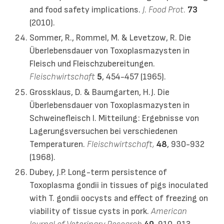
and food safety implications.
J. Food Prot.
73
(2010).
Sommer, R., Rommel, M. & Levetzow, R. Die
Überlebensdauer von Toxoplasmazysten in
Fleisch und Fleischzubereitungen.
Fleischwirtschaft
5
, 454-457 (1965).
Grossklaus, D. & Baumgarten, H.J. Die
Überlebensdauer von Toxoplasmazysten in
Schweinefleisch I. Mitteilung: Ergebnisse von
Lagerungsversuchen bei verschiedenen
Temperaturen.
Fleischwirtschaft,
48
, 930-932
(1968).
Dubey, J.P. Long-term persistence of
Toxoplasma gondii in tissues of pigs inoculated
with T. gondii oocysts and effect of freezing on
viability of tissue cysts in pork.
American