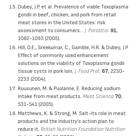
Dubey, J.P. et al. Prevalence of viable Toxoplasma
gondii in beef, chicken, and pork from retail
meat stores in the United States: risk
assessment to consumers. .
J. Parasitol.
91
,
1082-1093 (2005).
Hill, D.E., Sreekumar, C., Gamble, H.R. & Dubey, J.P.
Effect of commonly used enhancement
solutions on the viability of Toxoplasma gondii
tissue cysts in pork loin.
J. Food Prot.
67
, 2230-
2233 (2004).
Ruusunen, M. & Puolanne, E. Reducing sodium
intake from meat products.
Meat Science
70
,
531-541 (2005).
Matthews, K. & Strong, M. Salt-its role in meat
products and the industry’s action plan to
reduce it.
British Nutrition Foundation Nutrition