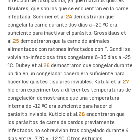
infección de toxoplasma, ya que mata los quistes
tisulares, que son los que se encuentran en la carne
infectada. Sommer et al.
24
demostraron que
congelar la carne durante dos días a -20 ºC era
suficiente para inactivar el parásito. Grossklaus et
al.
25
demostraron que la carne de animales
alimentados con ratones infectados con T. Gondii se
volvia no-infecciosa tras congelarse 6-35 días a -25
ºC. Dubey et al.
26
demostraron que congelar durante
un día en un congelador casero era suficiente para
hacer los quistes tisulares inviables. Kotula et al.
27
hicieron experimentos a diferentes temperaturas de
congelación demostrando que una temperatura
interna de -12 ºC era suficiente para hacer el
parásito inviable. Kuticic et al.
28
encontraron que
los parásitos de carne de cerdos previamente
infectados no sobrevivían tras congelado durante 4
días entre -7 ºC y -12 ºC. Otros estudios