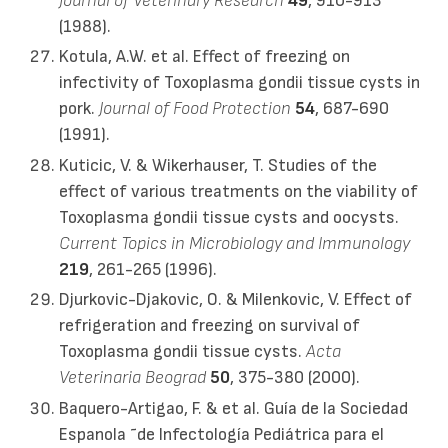
Journal of Veterinary Research
49
, 910-913
(1988).
Kotula, A.W. et al. Effect of freezing on
infectivity of Toxoplasma gondii tissue cysts in
pork.
Journal of Food Protection
54
, 687-690
(1991).
Kuticic, V. & Wikerhauser, T. Studies of the
effect of various treatments on the viability of
Toxoplasma gondii tissue cysts and oocysts.
Current Topics in Microbiology and Immunology
219
, 261-265 (1996).
Djurkovic-Djakovic, O. & Milenkovic, V. Effect of
refrigeration and freezing on survival of
Toxoplasma gondii tissue cysts.
Acta
Veterinaria Beograd
50
, 375-380 (2000).
Baquero-Artigao, F. & et al. Guía de la Sociedad
Espanola ˜de Infectología Pediátrica para el