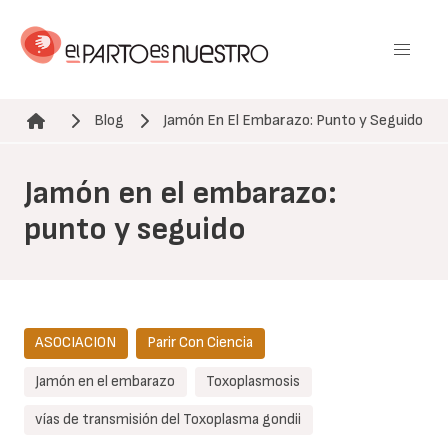
Pasar
al
contenido
principal
Blog
Jamón En El Embarazo: Punto y Seguido
Ruta de navegación
Jamón en el embarazo:
punto y seguido
ASOCIACION
Parir Con Ciencia
Jamón en el embarazo
Toxoplasmosis
vías de transmisión del Toxoplasma gondii