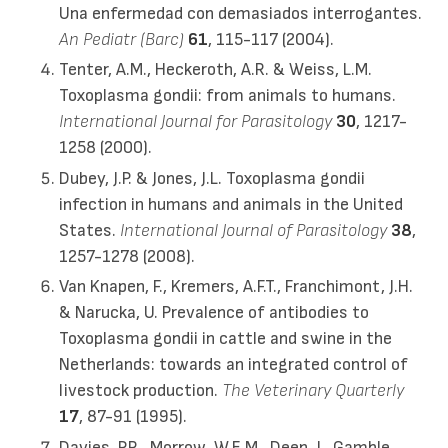
Una enfermedad con demasiados interrogantes.
An Pediatr (Barc)
61
, 115-117 (2004).
Tenter, A.M., Heckeroth, A.R. & Weiss, L.M.
Toxoplasma gondii: from animals to humans.
International Journal for Parasitology
30
, 1217-
1258 (2000).
Dubey, J.P. & Jones, J.L. Toxoplasma gondii
infection in humans and animals in the United
States.
International Journal of Parasitology
38
,
1257-1278 (2008).
Van Knapen, F., Kremers, A.F.T., Franchimont, J.H.
& Narucka, U. Prevalence of antibodies to
Toxoplasma gondii in cattle and swine in the
Netherlands: towards an integrated control of
livestock production.
The Veterinary Quarterly
17
, 87-91 (1995).
Davies, P.R., Morrow, W.E.M., Deen, J., Gamble,