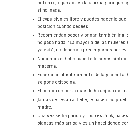
botón rojo que activa la alarma para que
si no, nada.
El expulsivo es libre y puedes hacer lo qu
posición cuando desees.
Recomiendan beber y orinar, también ir al b
no pasa nada. “La mayoría de las mujeres 
ya está, no debemos preocuparnos por eso”
Nada más el bebé nace te lo ponen piel con 
materna.
Esperan al alumbramiento de la placenta. 
se pone oxitocina.
El cordón se corta cuando ha dejado de lati
Jamás se llevan al bebé, le hacen las prue
madre.
Una vez se ha parido y todo está ok, haces
plantas más arriba y es un hotel donde co