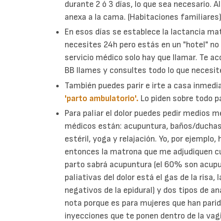
durante 2 ó 3 días, lo que sea necesario. 
anexa a la cama. (Habitaciones familiares
En esos días se establece la lactancia ma
necesites 24h pero estás en un "hotel" no 
servicio médico solo hay que llamar. Te ac
BB llames y consultes todo lo que necesit
También puedes parir e irte a casa inmedi
'parto ambulatorio'.
Lo piden sobre todo p
Para paliar el dolor puedes pedir medios m
médicos están: acupuntura, baños/duchas
estéril, yoga y relajación. Yo, por ejemplo
entonces la matrona que me adjudiquen cu
parto sabrá acupuntura (el 60% son acupu
paliativas del dolor está el gas de la risa, 
negativos de la epidural) y dos tipos de a
nota porque es para mujeres que han pari
inyecciones que te ponen dentro de la vag