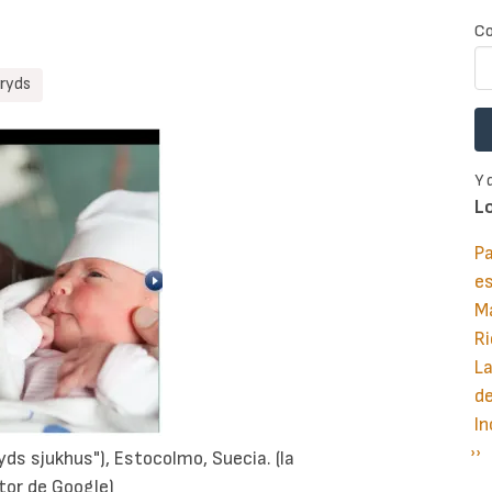
Co
eryds
Y 
L
Pa
e
M
Ri
La
d
In
Si
››
P
ds sjukhus"), Estocolmo, Suecia. (la
pá
tor de Google)