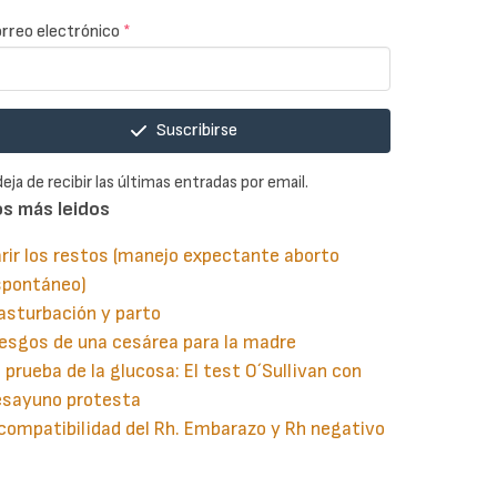
rreo electrónico
*
Suscribirse
deja de recibir las últimas entradas por email.
os más leidos
rir los restos (manejo expectante aborto
spontáneo)
asturbación y parto
esgos de una cesárea para la madre
 prueba de la glucosa: El test O´Sullivan con
esayuno protesta
compatibilidad del Rh. Embarazo y Rh negativo
guiente
aginación
gina