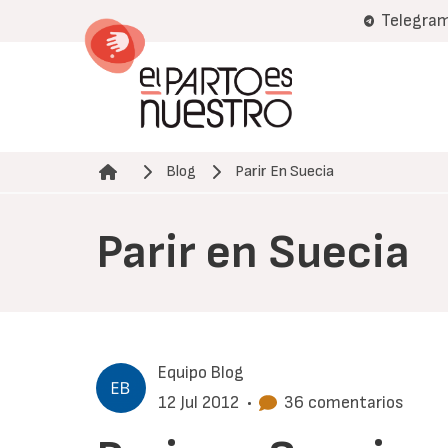
Pasar
Telegra
al
contenido
principal
Blog
Parir En Suecia
Ruta de navegación
Parir en Suecia
Equipo Blog
12 Jul 2012
•
36 comentarios