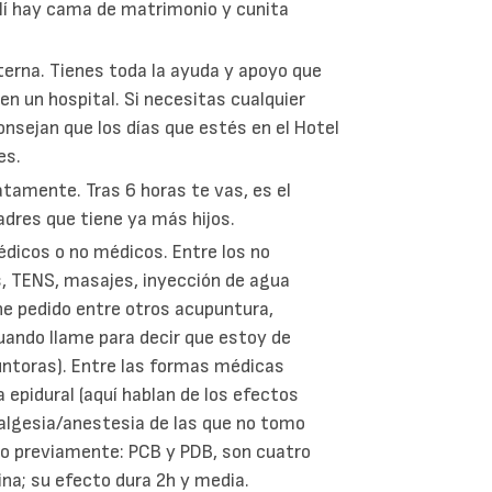
Allí hay cama de matrimonio y cunita
)
terna. Tienes toda la ayuda y apoyo que
en un hospital. Si necesitas cualquier
onsejan que los días que estés en el Hotel
es.
atamente. Tras 6 horas te vas, es el
adres que tiene ya más hijos.
édicos o no médicos. Entre los no
, TENS, masajes, inyección de agua
, he pedido entre otros acupuntura,
ando llame para decir que estoy de
ntoras). Entre las formas médicas
la epidural (aquí hablan de los efectos
nalgesia/anestesia de las que no tomo
do previamente: PCB y PDB, son cuatro
ina; su efecto dura 2h y media.