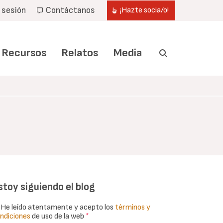
r sesión
Contáctanos
¡Hazte socia/o!
Recursos
Relatos
Media
stoy siguiendo el blog
He leído atentamente y acepto los
términos y
ndiciones
de uso de la web
*