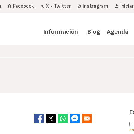
m
Facebook
X - Twitter
Instragram
Inicia
Navegación
principal
Información
Blog
Agenda
E
co