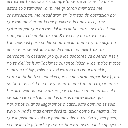
el momento estas sola, completamente sola, en tu dolor
estas sola tambien...a mi me gritaron mientras me
anestesiaban, me regañaron en la mesa de operacion por
que me movi cuando me pusieron la anestesia,...me
gritaron por que no me doblaba suficiente ( por dios tenia
una panza de embarazo de 8 meses y contracciones
fuerticimas) para poder ponerme la raquea...y me dejaron
en manos de estudiantes de medicina mientras me
cerraban mi cesarea pro que los doctores ya querian irse (
no te diej las humillaciones durante labor, y los malos tratos
a mi y a mi hijo, mientras el estuvo en recuperación,
aunque hubo tres angeles que se portaron super bien) , era
su hora de salida...me doy cuenta que fue una experiencia
horrible viendo hacia atras...pero en esos momentos solo
pensaba en mi hijo, y en las cosas maravillosas que
hariamos cuando llegaramos a casa...este camino es solo
tuyo...y nadie mas entenderá tu dolor como tu misma...las
que lo pasamos solo te podemos decir, es cierto, eso pasa,
ese dolor da y fuerte y ten mi hombro para que te apoyes a