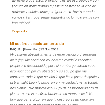
derecho a que estos profesionales sin escrúpulos y con
formación mala tirando a pésima destrocen la vida de
mujeres y bebés sanos por ignorancia. Hasta cuándo
vamos a tenr que seguir aguantando la mala praxis con
impunidad!!!
Respuesta
Mi cesárea absolutamente de
RAQUEL (unverified)
19 Nov 2013
Mi cesárea absolutamente de emergencia a 3 semanas
de la fpp. Me sentí con muchísimo miedo(la reacción
propia a lo desconocido) pero sin embargo estaba super
acompañada por mi obstetra y su equipo que me
contaron todo lo que pasaba,lo que iba a pasar después y
ni bien salió León lo pusieron en mi pecho,lo vi , lo toqué,
nos olimos...fue maravilloso. Sufrí de desprendimiento de
placenta...sin la cesárea hubiésemos muerto los 2. No
hay que generalizar en que la cesárea es un cuco...en