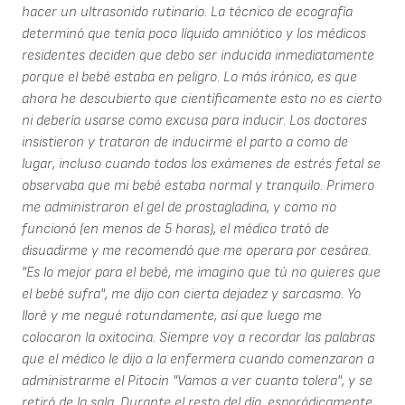
hacer un ultrasonido rutinario. La técnico de ecografía
determinó que tenía poco líquido amniótico y los médicos
residentes deciden que debo ser inducida inmediatamente
porque el bebé estaba en peligro. Lo más irónico, es que
ahora he descubierto que científicamente esto no es cierto
ni debería usarse como excusa para inducir. Los doctores
insistieron y trataron de inducirme el parto a como de
lugar, incluso cuando todos los exámenes de estrés fetal se
observaba que mi bebé estaba normal y tranquilo. Primero
me administraron el gel de prostagladina, y como no
funcionó (en menos de 5 horas), el médico trató de
disuadirme y me recomendó que me operara por cesárea.
"Es lo mejor para el bebé, me imagino que tú no quieres que
el bebé sufra", me dijo con cierta dejadez y sarcasmo. Yo
lloré y me negué rotundamente, así que luego me
colocaron la oxitocina. Siempre voy a recordar las palabras
que el médico le dijo a la enfermera cuando comenzaron a
administrarme el Pitocin "Vamos a ver cuanto tolera", y se
retiró de la sala. Durante el resto del día, esporádicamente