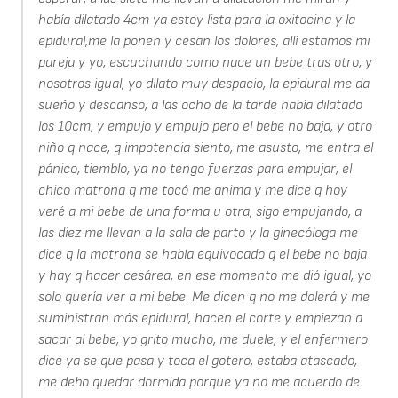
había dilatado 4cm ya estoy lista para la oxitocina y la
epidural,me la ponen y cesan los dolores, allí estamos mi
pareja y yo, escuchando como nace un bebe tras otro, y
nosotros igual, yo dilato muy despacio, la epidural me da
sueño y descanso, a las ocho de la tarde había dilatado
los 10cm, y empujo y empujo pero el bebe no baja, y otro
niño q nace, q impotencia siento, me asusto, me entra el
pánico, tiemblo, ya no tengo fuerzas para empujar, el
chico matrona q me tocó me anima y me dice q hoy
veré a mi bebe de una forma u otra, sigo empujando, a
las diez me llevan a la sala de parto y la ginecóloga me
dice q la matrona se había equivocado q el bebe no baja
y hay q hacer cesárea, en ese momento me dió igual, yo
solo quería ver a mi bebe. Me dicen q no me dolerá y me
suministran más epidural, hacen el corte y empiezan a
sacar al bebe, yo grito mucho, me duele, y el enfermero
dice ya se que pasa y toca el gotero, estaba atascado,
me debo quedar dormida porque ya no me acuerdo de