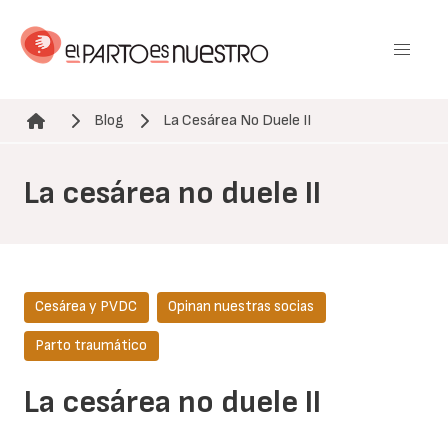
Pasar
al
contenido
principal
Blog
La Cesárea No Duele II
Ruta de navegación
La cesárea no duele II
Cesárea y PVDC
Opinan nuestras socias
Parto traumático
La cesárea no duele II