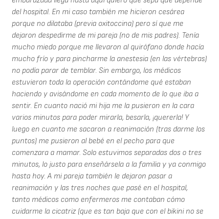
embarazada llega hasta aquí quiero que sepa que depende
del hospital. En mi caso también me hicieron cesárea
porque no dilataba (previa oxitoccina) pero sí que me
dejaron despedirme de mi pareja (no de mis padres). Tenía
mucho miedo porque me llevaron al quirófano donde hacía
mucho frío y para pincharme la anestesia (en las vértebras)
no podía parar de temblar. Sin embargo, los médicos
estuvieron toda la operación contándome qué estaban
haciendo y avisándome en cada momento de lo que iba a
sentir. En cuanto nació mi hija me la pusieron en la cara
varios minutos para poder mirarla, besarla, ¡quererla! Y
luego en cuanto me sacaron a reanimación (tras darme los
puntos) me pusieron al bebé en el pecho para que
comenzara a mamar. Solo estuvimos separadas dos o tres
minutos, lo justo para enseñársela a la familia y ya conmigo
hasta hoy. A mi pareja también le dejaron pasar a
reanimación y las tres noches que pasé en el hospital,
tanto médicos como enfermeros me contaban cómo
cuidarme la cicatriz (que es tan baja que con el bikini no se