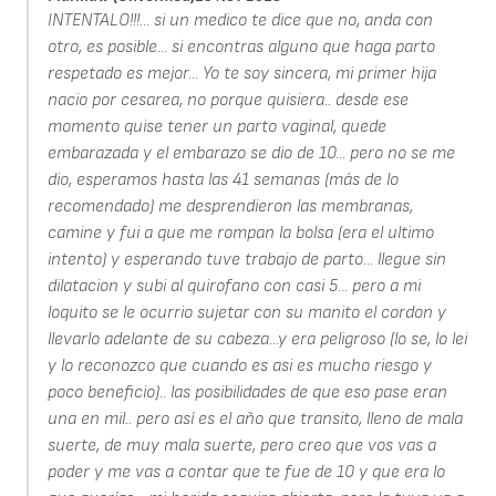
INTENTALO!!!... si un medico te dice que no, anda con
otro, es posible... si encontras alguno que haga parto
respetado es mejor... Yo te soy sincera, mi primer hija
nacio por cesarea, no porque quisiera.. desde ese
momento quise tener un parto vaginal, quede
embarazada y el embarazo se dio de 10... pero no se me
dio, esperamos hasta las 41 semanas (más de lo
recomendado) me desprendieron las membranas,
camine y fui a que me rompan la bolsa (era el ultimo
intento) y esperando tuve trabajo de parto... llegue sin
dilatacion y subi al quirofano con casi 5... pero a mi
loquito se le ocurrio sujetar con su manito el cordon y
llevarlo adelante de su cabeza...y era peligroso (lo se, lo lei
y lo reconozco que cuando es asi es mucho riesgo y
poco beneficio).. las posibilidades de que eso pase eran
una en mil.. pero así es el año que transito, lleno de mala
suerte, de muy mala suerte, pero creo que vos vas a
poder y me vas a contar que te fue de 10 y que era lo