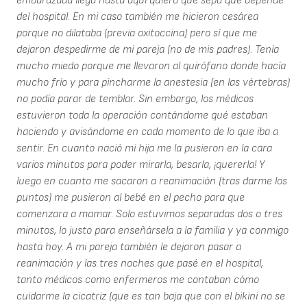
embarazada llega hasta aquí quiero que sepa que depende
del hospital. En mi caso también me hicieron cesárea
porque no dilataba (previa oxitoccina) pero sí que me
dejaron despedirme de mi pareja (no de mis padres). Tenía
mucho miedo porque me llevaron al quirófano donde hacía
mucho frío y para pincharme la anestesia (en las vértebras)
no podía parar de temblar. Sin embargo, los médicos
estuvieron toda la operación contándome qué estaban
haciendo y avisándome en cada momento de lo que iba a
sentir. En cuanto nació mi hija me la pusieron en la cara
varios minutos para poder mirarla, besarla, ¡quererla! Y
luego en cuanto me sacaron a reanimación (tras darme los
puntos) me pusieron al bebé en el pecho para que
comenzara a mamar. Solo estuvimos separadas dos o tres
minutos, lo justo para enseñársela a la familia y ya conmigo
hasta hoy. A mi pareja también le dejaron pasar a
reanimación y las tres noches que pasé en el hospital,
tanto médicos como enfermeros me contaban cómo
cuidarme la cicatriz (que es tan baja que con el bikini no se