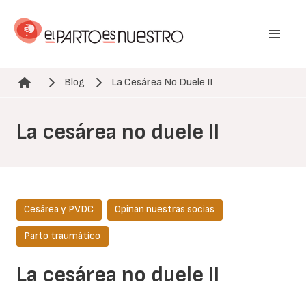
Pasar
al
contenido
principal
Blog
La Cesárea No Duele II
Ruta de navegación
La cesárea no duele II
Cesárea y PVDC
Opinan nuestras socias
Parto traumático
La cesárea no duele II