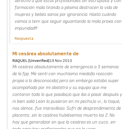
derecho a que estos profesionales sin escrúpulos y con
formación mala tirando a pésima destrocen la vida de
mujeres y bebés sanos por ignorancia. Hasta cuándo
vamos a tenr que seguir aguantando la mala praxis con
impunidad!!!
Respuesta
Mi cesárea absolutamente de
RAQUEL (unverified)
19 Nov 2013
Mi cesárea absolutamente de emergencia a 3 semanas
de la fpp. Me sentí con muchísimo miedo(la reacción
propia a lo desconocido) pero sin embargo estaba super
acompañada por mi obstetra y su equipo que me
contaron todo lo que pasaba,lo que iba a pasar después y
ni bien salió León lo pusieron en mi pecho,lo vi , lo toqué,
nos olimos...fue maravilloso. Sufrí de desprendimiento de
placenta...sin la cesárea hubiésemos muerto los 2. No
hay que generalizar en que la cesárea es un cuco...en