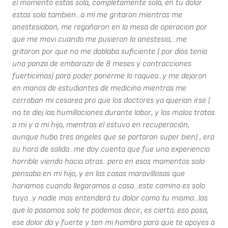
el momento estas sola, completamente sola, en tu dolor
estas sola tambien...a mi me gritaron mientras me
anestesiaban, me regañaron en la mesa de operacion por
que me movi cuando me pusieron la anestesia,...me
gritaron por que no me doblaba suficiente ( por dios tenia
una panza de embarazo de 8 meses y contracciones
fuerticimas) para poder ponerme la raquea...y me dejaron
en manos de estudiantes de medicina mientras me
cerraban mi cesarea pro que los doctores ya querian irse (
no te diej las humillaciones durante labor, y los malos tratos
a mi y a mi hijo, mientras el estuvo en recuperación,
aunque hubo tres angeles que se portaron super bien) , era
su hora de salida...me doy cuenta que fue una experiencia
horrible viendo hacia atras...pero en esos momentos solo
pensaba en mi hijo, y en las cosas maravillosas que
hariamos cuando llegaramos a casa...este camino es solo
tuyo...y nadie mas entenderá tu dolor como tu misma...las
que lo pasamos solo te podemos decir, es cierto, eso pasa,
ese dolor da y fuerte y ten mi hombro para que te apoyes a