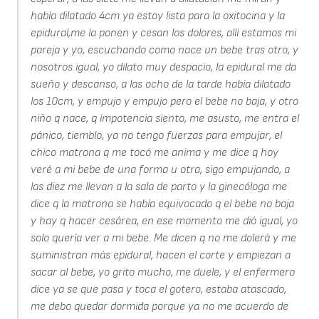
había dilatado 4cm ya estoy lista para la oxitocina y la
epidural,me la ponen y cesan los dolores, allí estamos mi
pareja y yo, escuchando como nace un bebe tras otro, y
nosotros igual, yo dilato muy despacio, la epidural me da
sueño y descanso, a las ocho de la tarde había dilatado
los 10cm, y empujo y empujo pero el bebe no baja, y otro
niño q nace, q impotencia siento, me asusto, me entra el
pánico, tiemblo, ya no tengo fuerzas para empujar, el
chico matrona q me tocó me anima y me dice q hoy
veré a mi bebe de una forma u otra, sigo empujando, a
las diez me llevan a la sala de parto y la ginecóloga me
dice q la matrona se había equivocado q el bebe no baja
y hay q hacer cesárea, en ese momento me dió igual, yo
solo quería ver a mi bebe. Me dicen q no me dolerá y me
suministran más epidural, hacen el corte y empiezan a
sacar al bebe, yo grito mucho, me duele, y el enfermero
dice ya se que pasa y toca el gotero, estaba atascado,
me debo quedar dormida porque ya no me acuerdo de