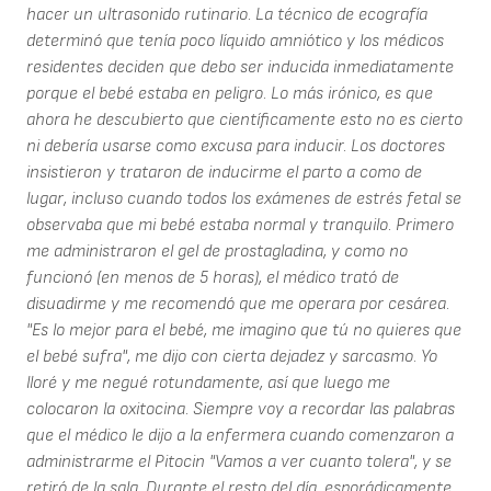
hacer un ultrasonido rutinario. La técnico de ecografía
determinó que tenía poco líquido amniótico y los médicos
residentes deciden que debo ser inducida inmediatamente
porque el bebé estaba en peligro. Lo más irónico, es que
ahora he descubierto que científicamente esto no es cierto
ni debería usarse como excusa para inducir. Los doctores
insistieron y trataron de inducirme el parto a como de
lugar, incluso cuando todos los exámenes de estrés fetal se
observaba que mi bebé estaba normal y tranquilo. Primero
me administraron el gel de prostagladina, y como no
funcionó (en menos de 5 horas), el médico trató de
disuadirme y me recomendó que me operara por cesárea.
"Es lo mejor para el bebé, me imagino que tú no quieres que
el bebé sufra", me dijo con cierta dejadez y sarcasmo. Yo
lloré y me negué rotundamente, así que luego me
colocaron la oxitocina. Siempre voy a recordar las palabras
que el médico le dijo a la enfermera cuando comenzaron a
administrarme el Pitocin "Vamos a ver cuanto tolera", y se
retiró de la sala. Durante el resto del día, esporádicamente