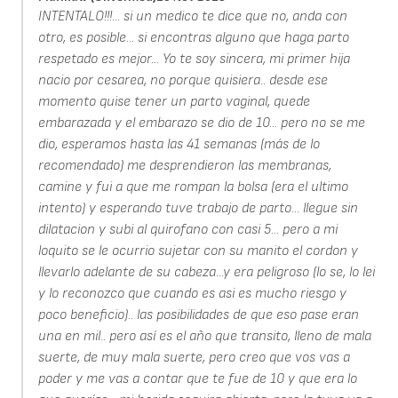
INTENTALO!!!... si un medico te dice que no, anda con
otro, es posible... si encontras alguno que haga parto
respetado es mejor... Yo te soy sincera, mi primer hija
nacio por cesarea, no porque quisiera.. desde ese
momento quise tener un parto vaginal, quede
embarazada y el embarazo se dio de 10... pero no se me
dio, esperamos hasta las 41 semanas (más de lo
recomendado) me desprendieron las membranas,
camine y fui a que me rompan la bolsa (era el ultimo
intento) y esperando tuve trabajo de parto... llegue sin
dilatacion y subi al quirofano con casi 5... pero a mi
loquito se le ocurrio sujetar con su manito el cordon y
llevarlo adelante de su cabeza...y era peligroso (lo se, lo lei
y lo reconozco que cuando es asi es mucho riesgo y
poco beneficio).. las posibilidades de que eso pase eran
una en mil.. pero así es el año que transito, lleno de mala
suerte, de muy mala suerte, pero creo que vos vas a
poder y me vas a contar que te fue de 10 y que era lo