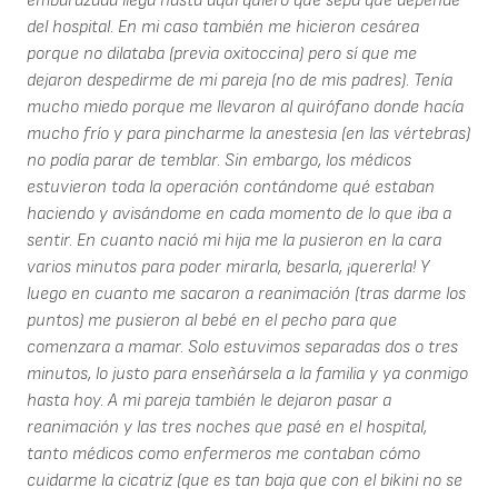
embarazada llega hasta aquí quiero que sepa que depende
del hospital. En mi caso también me hicieron cesárea
porque no dilataba (previa oxitoccina) pero sí que me
dejaron despedirme de mi pareja (no de mis padres). Tenía
mucho miedo porque me llevaron al quirófano donde hacía
mucho frío y para pincharme la anestesia (en las vértebras)
no podía parar de temblar. Sin embargo, los médicos
estuvieron toda la operación contándome qué estaban
haciendo y avisándome en cada momento de lo que iba a
sentir. En cuanto nació mi hija me la pusieron en la cara
varios minutos para poder mirarla, besarla, ¡quererla! Y
luego en cuanto me sacaron a reanimación (tras darme los
puntos) me pusieron al bebé en el pecho para que
comenzara a mamar. Solo estuvimos separadas dos o tres
minutos, lo justo para enseñársela a la familia y ya conmigo
hasta hoy. A mi pareja también le dejaron pasar a
reanimación y las tres noches que pasé en el hospital,
tanto médicos como enfermeros me contaban cómo
cuidarme la cicatriz (que es tan baja que con el bikini no se