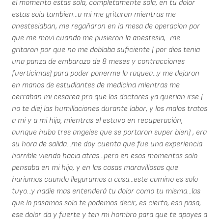
el momento estas sola, completamente sola, en tu dolor
estas sola tambien...a mi me gritaron mientras me
anestesiaban, me regañaron en la mesa de operacion por
que me movi cuando me pusieron la anestesia,...me
gritaron por que no me doblaba suficiente ( por dios tenia
una panza de embarazo de 8 meses y contracciones
fuerticimas) para poder ponerme la raquea...y me dejaron
en manos de estudiantes de medicina mientras me
cerraban mi cesarea pro que los doctores ya querian irse (
no te diej las humillaciones durante labor, y los malos tratos
a mi y a mi hijo, mientras el estuvo en recuperación,
aunque hubo tres angeles que se portaron super bien) , era
su hora de salida...me doy cuenta que fue una experiencia
horrible viendo hacia atras...pero en esos momentos solo
pensaba en mi hijo, y en las cosas maravillosas que
hariamos cuando llegaramos a casa...este camino es solo
tuyo...y nadie mas entenderá tu dolor como tu misma...las
que lo pasamos solo te podemos decir, es cierto, eso pasa,
ese dolor da y fuerte y ten mi hombro para que te apoyes a