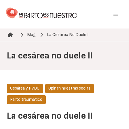
Pasar
al
contenido
principal
Blog
La Cesárea No Duele II
Ruta de navegación
La cesárea no duele II
Cesárea y PVDC
Opinan nuestras socias
Parto traumático
La cesárea no duele II