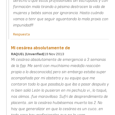
derecho a que estos profesionales sin escrúpulos y con
formación mala tirando a pésima destrocen la vida de
mujeres y bebés sanos por ignorancia. Hasta cuándo
vamos a tenr que seguir aguantando la mala praxis con
impunidad!!!
Respuesta
Mi cesárea absolutamente de
RAQUEL (unverified)
19 Nov 2013
Mi cesárea absolutamente de emergencia a 3 semanas
de la fpp. Me sentí con muchísimo miedo(la reacción
propia a lo desconocido) pero sin embargo estaba super
acompañada por mi obstetra y su equipo que me
contaron todo lo que pasaba,lo que iba a pasar después y
ni bien salió León lo pusieron en mi pecho,lo vi , lo toqué,
nos olimos...fue maravilloso. Sufrí de desprendimiento de
placenta...sin la cesárea hubiésemos muerto los 2. No
hay que generalizar en que la cesárea es un cuco...en