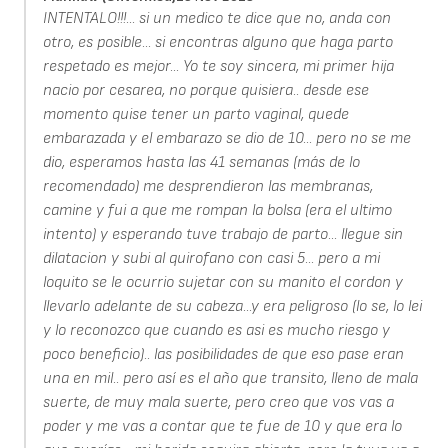
INTENTALO!!!... si un medico te dice que no, anda con
otro, es posible... si encontras alguno que haga parto
respetado es mejor... Yo te soy sincera, mi primer hija
nacio por cesarea, no porque quisiera.. desde ese
momento quise tener un parto vaginal, quede
embarazada y el embarazo se dio de 10... pero no se me
dio, esperamos hasta las 41 semanas (más de lo
recomendado) me desprendieron las membranas,
camine y fui a que me rompan la bolsa (era el ultimo
intento) y esperando tuve trabajo de parto... llegue sin
dilatacion y subi al quirofano con casi 5... pero a mi
loquito se le ocurrio sujetar con su manito el cordon y
llevarlo adelante de su cabeza...y era peligroso (lo se, lo lei
y lo reconozco que cuando es asi es mucho riesgo y
poco beneficio).. las posibilidades de que eso pase eran
una en mil.. pero así es el año que transito, lleno de mala
suerte, de muy mala suerte, pero creo que vos vas a
poder y me vas a contar que te fue de 10 y que era lo