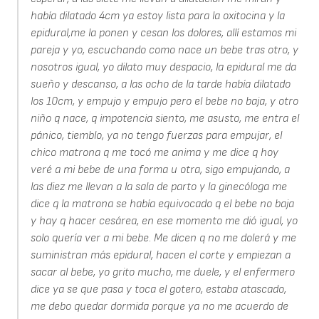
había dilatado 4cm ya estoy lista para la oxitocina y la
epidural,me la ponen y cesan los dolores, allí estamos mi
pareja y yo, escuchando como nace un bebe tras otro, y
nosotros igual, yo dilato muy despacio, la epidural me da
sueño y descanso, a las ocho de la tarde había dilatado
los 10cm, y empujo y empujo pero el bebe no baja, y otro
niño q nace, q impotencia siento, me asusto, me entra el
pánico, tiemblo, ya no tengo fuerzas para empujar, el
chico matrona q me tocó me anima y me dice q hoy
veré a mi bebe de una forma u otra, sigo empujando, a
las diez me llevan a la sala de parto y la ginecóloga me
dice q la matrona se había equivocado q el bebe no baja
y hay q hacer cesárea, en ese momento me dió igual, yo
solo quería ver a mi bebe. Me dicen q no me dolerá y me
suministran más epidural, hacen el corte y empiezan a
sacar al bebe, yo grito mucho, me duele, y el enfermero
dice ya se que pasa y toca el gotero, estaba atascado,
me debo quedar dormida porque ya no me acuerdo de