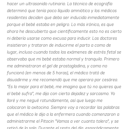
hacer un ultrasonido rutinario. La técnico de ecografía
determinó que tenía poco líquido amniótico y los médicos
residentes deciden que debo ser inducida inmediatamente
porque el bebé estaba en peligro. Lo más irónico, es que
ahora he descubierto que científicamente esto no es cierto
ni debería usarse como excusa para inducir. Los doctores
insistieron y trataron de inducirme el parto a como de
lugar, incluso cuando todos los exámenes de estrés fetal se
observaba que mi bebé estaba normal y tranquilo. Primero
me administraron el gel de prostagladina, y como no
funcionó (en menos de 5 horas), el médico trató de
disuadirme y me recomendó que me operara por cesárea.
"Es lo mejor para el bebé, me imagino que tú no quieres que
el bebé sufra", me dijo con cierta dejadez y sarcasmo. Yo
lloré y me negué rotundamente, así que luego me
colocaron la oxitocina. Siempre voy a recordar las palabras
que el médico le dijo a la enfermera cuando comenzaron a
administrarme el Pitocin "Vamos a ver cuanto tolera", y se
retiró de la sala. Durante el resto del día, esporádicamente