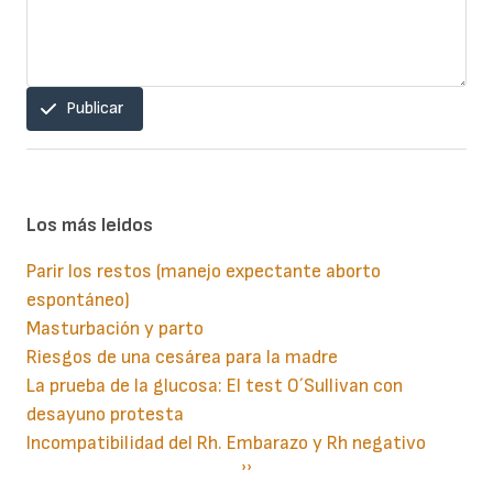
Publicar
Los más leidos
Parir los restos (manejo expectante aborto
espontáneo)
Masturbación y parto
Riesgos de una cesárea para la madre
La prueba de la glucosa: El test O´Sullivan con
desayuno protesta
Incompatibilidad del Rh. Embarazo y Rh negativo
Paginación
Siguiente
››
página