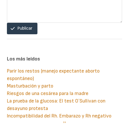
Publicar
Los más leidos
Parir los restos (manejo expectante aborto
espontáneo)
Masturbación y parto
Riesgos de una cesárea para la madre
La prueba de la glucosa: El test O´Sullivan con
desayuno protesta
Incompatibilidad del Rh. Embarazo y Rh negativo
Paginación
Siguiente
››
página