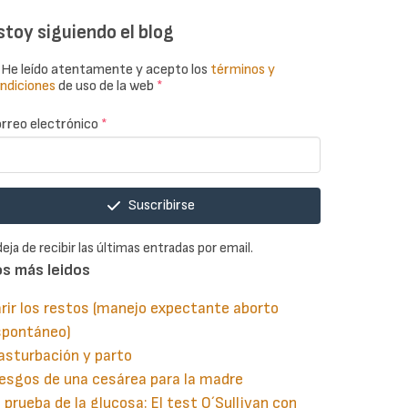
stoy siguiendo el blog
He leído atentamente y acepto los
términos y
ndiciones
de uso de la web
*
rreo electrónico
*
Suscribirse
deja de recibir las últimas entradas por email.
os más leidos
rir los restos (manejo expectante aborto
spontáneo)
asturbación y parto
esgos de una cesárea para la madre
 prueba de la glucosa: El test O´Sullivan con