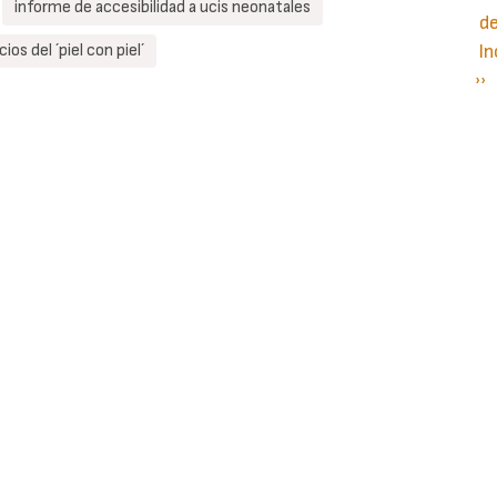
informe de accesibilidad a ucis neonatales
d
ios del ´piel con piel´
In
Si
››
P
pá