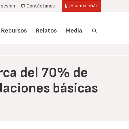
r sesión
Contáctanos
¡Hazte socia/o!
Recursos
Relatos
Media
erca del 70% de
daciones básicas