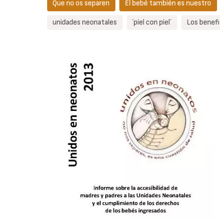
Que no os separen
El bebé también es nuestro
unidades neonatales
´piel con piel´
Los benefic