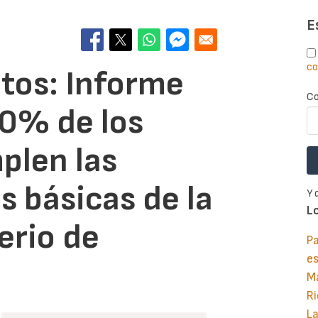
E
co
tos: Informe
Co
70% de los
plen las
 básicas de la
Y 
L
erio de
Pa
e
M
Ri
La