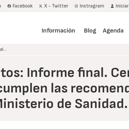
m
Facebook
X - Twitter
Instragram
Inicia
Navegación
principal
Información
Blog
Agenda
nal…
os: Informe final. C
ncumplen las recomen
Ministerio de Sanidad.