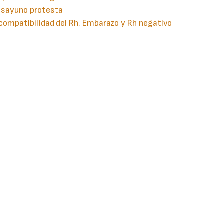
esayuno protesta
compatibilidad del Rh. Embarazo y Rh negativo
guiente
aginación
gina