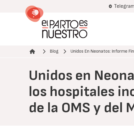
Pasar
Telegra
al
contenido
principal
Blog
Unidos En Neonatos: Informe Fi
Ruta de navegación
Unidos en Neonat
los hospitales i
de la OMS y del 