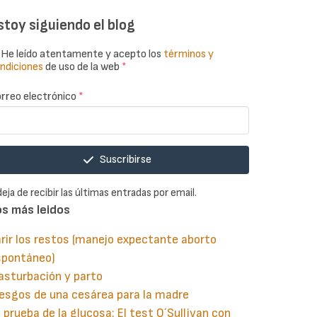
stoy siguiendo el blog
He leído atentamente y acepto los
términos y
ndiciones
de uso de la web
*
rreo electrónico
*
Suscribirse
deja de recibir las últimas entradas por email.
os más leidos
rir los restos (manejo expectante aborto
spontáneo)
asturbación y parto
esgos de una cesárea para la madre
 prueba de la glucosa: El test O´Sullivan con