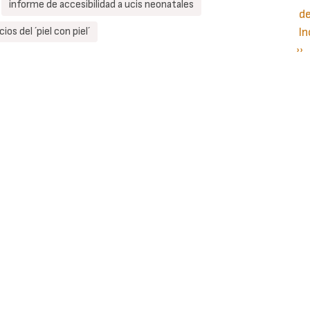
informe de accesibilidad a ucis neonatales
d
ios del ´piel con piel´
In
Si
››
P
pá