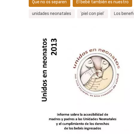
Que no os separen
El bebé también es nuestro
unidades neonatales
´piel con piel´
Los benefic