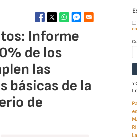
E
co
tos: Informe
Co
70% de los
plen las
 básicas de la
Y 
L
erio de
Pa
e
M
Ri
La