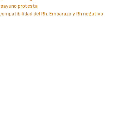
esayuno protesta
compatibilidad del Rh. Embarazo y Rh negativo
guiente
aginación
gina