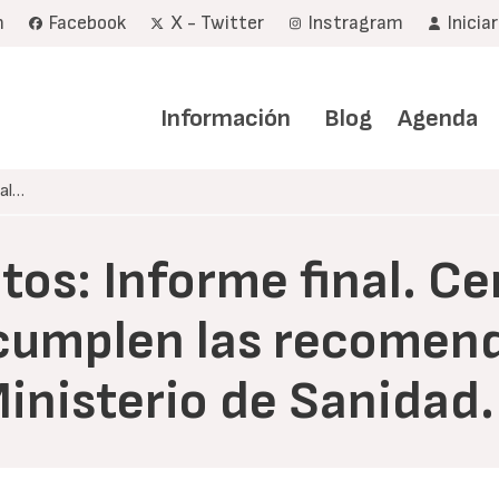
m
Facebook
X - Twitter
Instragram
Inicia
Navegación
principal
Información
Blog
Agenda
nal…
os: Informe final. C
ncumplen las recomen
Ministerio de Sanidad.