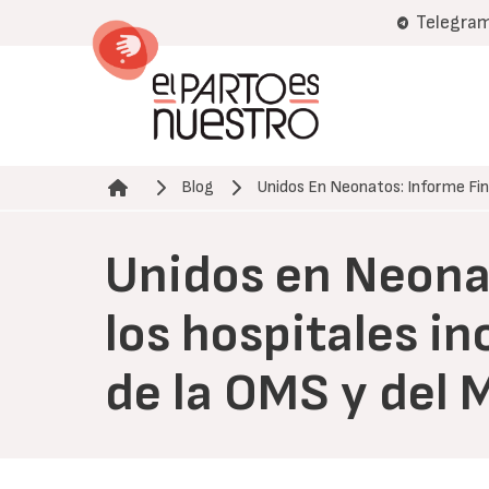
Pasar
Telegra
al
contenido
principal
Blog
Unidos En Neonatos: Informe Fi
Ruta de navegación
Unidos en Neonat
los hospitales i
de la OMS y del 