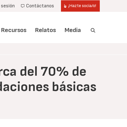
r sesión
Contáctanos
¡Hazte socia/o!
Recursos
Relatos
Media
erca del 70% de
daciones básicas