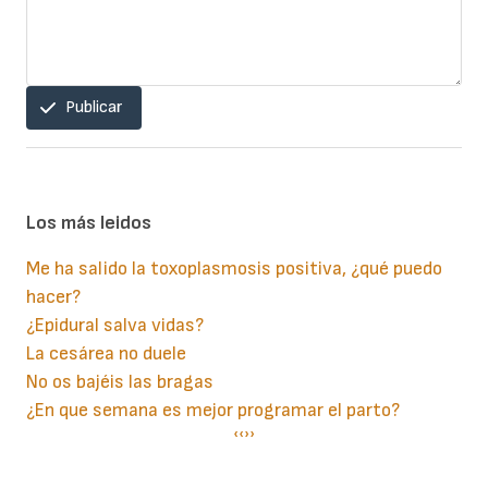
Publicar
Los más leidos
Me ha salido la toxoplasmosis positiva, ¿qué puedo
hacer?
¿Epidural salva vidas?
La cesárea no duele
No os bajéis las bragas
¿En que semana es mejor programar el parto?
Paginación
Página
‹‹
Siguiente
››
anterior
página