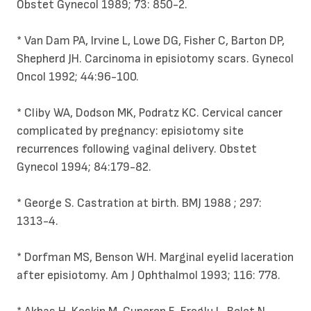
Obstet Gynecol 1989; 73: 850-2.
* Van Dam PA, Irvine L, Lowe DG, Fisher C, Barton DP,
Shepherd JH. Carcinoma in episiotomy scars. Gynecol
Oncol 1992; 44:96-100.
* Cliby WA, Dodson MK, Podratz KC. Cervical cancer
complicated by pregnancy: episiotomy site
recurrences following vaginal delivery. Obstet
Gynecol 1994; 84:179-82.
* George S. Castration at birth. BMJ 1988 ; 297:
1313-4.
* Dorfman MS, Benson WH. Marginal eyelid laceration
after episiotomy. Am J Ophthalmol 1993; 116: 778.