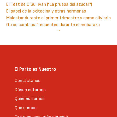
El Test de O´Sullivan ("La prueba del azúcar")
El papel de la oxitocina y otras hormonas
Malestar durante el primer trimestre y como aliviarlo
Otros cambios frecuentes durante el embarazo
Paginación
Siguiente
››
página
El Parto es Nuestro
Contáctanos
Dónde estamos
Quienes somos
Qué somos
Tu grupo local más cercano