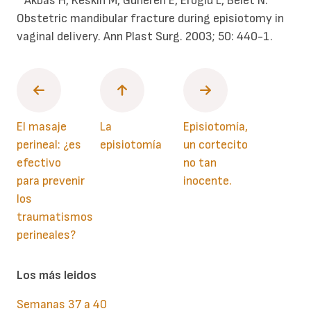
* Akbas H, Keskin M, Guneren E, Eroglu L, Belet N.
Obstetric mandibular fracture during episiotomy in
vaginal delivery. Ann Plast Surg. 2003; 50: 440-1.
El masaje
La
Episiotomía,
perineal: ¿es
episiotomía
un cortecito
efectivo
no tan
para prevenir
inocente.
los
traumatismos
perineales?
Los más leidos
Semanas 37 a 40