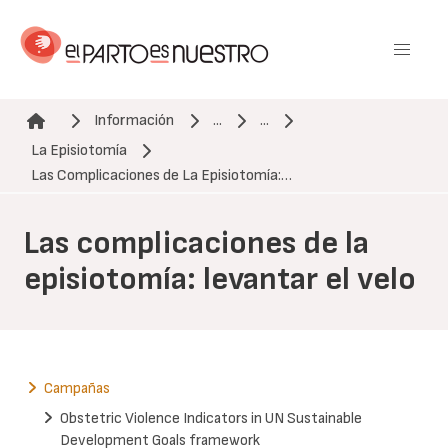
Pasar
al
contenido
principal
Información
...
...
La Episiotomía
Ruta de navegación
Las Complicaciones de La Episiotomía:…
Las complicaciones de la
episiotomía: levantar el velo
Campañas
Obstetric Violence Indicators in UN Sustainable
Development Goals framework