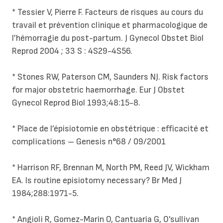
* Tessier V, Pierre F. Facteurs de risques au cours du
travail et prévention clinique et pharmacologique de
l’hémorragie du post-partum. J Gynecol Obstet Biol
Reprod 2004 ; 33 S : 4S29-4S56.
* Stones RW, Paterson CM, Saunders NJ. Risk factors
for major obstetric haemorrhage. Eur J Obstet
Gynecol Reprod Biol 1993;48:15-8.
* Place de l’épisiotomie en obstétrique : efficacité et
complications – Genesis n°68 / 09/2001
* Harrison RF, Brennan M, North PM, Reed JV, Wickham
EA. Is routine episiotomy necessary? Br Med J
1984;288:1971-5.
* Angioli R, Gomez-Marin O, Cantuaria G, O'sullivan