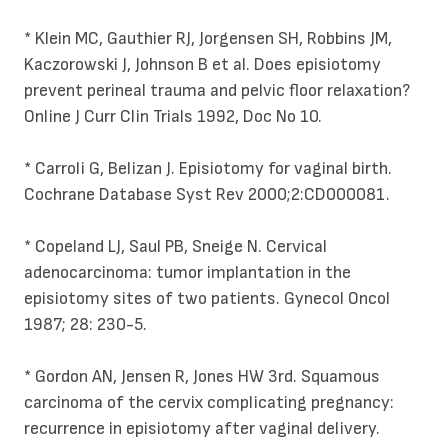
* Klein MC, Gauthier RJ, Jorgensen SH, Robbins JM,
Kaczorowski J, Johnson B et al. Does episiotomy
prevent perineal trauma and pelvic floor relaxation?
Online J Curr Clin Trials 1992, Doc No 10.
* Carroli G, Belizan J. Episiotomy for vaginal birth.
Cochrane Database Syst Rev 2000;2:CD000081.
* Copeland LJ, Saul PB, Sneige N. Cervical
adenocarcinoma: tumor implantation in the
episiotomy sites of two patients. Gynecol Oncol
1987; 28: 230-5.
* Gordon AN, Jensen R, Jones HW 3rd. Squamous
carcinoma of the cervix complicating pregnancy:
recurrence in episiotomy after vaginal delivery.