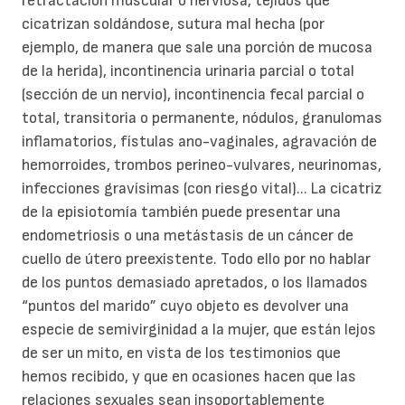
retractación muscular o nerviosa, tejidos que
cicatrizan soldándose, sutura mal hecha (por
ejemplo, de manera que sale una porción de mucosa
de la herida), incontinencia urinaria parcial o total
(sección de un nervio), incontinencia fecal parcial o
total, transitoria o permanente, nódulos, granulomas
inflamatorios, fístulas ano-vaginales, agravación de
hemorroides, trombos perineo-vulvares, neurinomas,
infecciones gravísimas (con riesgo vital)... La cicatriz
de la episiotomía también puede presentar una
endometriosis o una metástasis de un cáncer de
cuello de útero preexistente. Todo ello por no hablar
de los puntos demasiado apretados, o los llamados
“puntos del marido” cuyo objeto es devolver una
especie de semivirginidad a la mujer, que están lejos
de ser un mito, en vista de los testimonios que
hemos recibido, y que en ocasiones hacen que las
relaciones sexuales sean insoportablemente