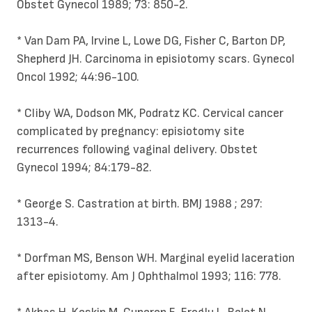
Obstet Gynecol 1989; 73: 850-2.
* Van Dam PA, Irvine L, Lowe DG, Fisher C, Barton DP,
Shepherd JH. Carcinoma in episiotomy scars. Gynecol
Oncol 1992; 44:96-100.
* Cliby WA, Dodson MK, Podratz KC. Cervical cancer
complicated by pregnancy: episiotomy site
recurrences following vaginal delivery. Obstet
Gynecol 1994; 84:179-82.
* George S. Castration at birth. BMJ 1988 ; 297:
1313-4.
* Dorfman MS, Benson WH. Marginal eyelid laceration
after episiotomy. Am J Ophthalmol 1993; 116: 778.