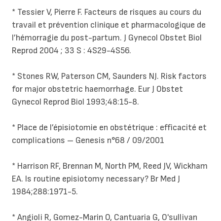
* Tessier V, Pierre F. Facteurs de risques au cours du
travail et prévention clinique et pharmacologique de
l’hémorragie du post-partum. J Gynecol Obstet Biol
Reprod 2004 ; 33 S : 4S29-4S56.
* Stones RW, Paterson CM, Saunders NJ. Risk factors
for major obstetric haemorrhage. Eur J Obstet
Gynecol Reprod Biol 1993;48:15-8.
* Place de l’épisiotomie en obstétrique : efficacité et
complications – Genesis n°68 / 09/2001
* Harrison RF, Brennan M, North PM, Reed JV, Wickham
EA. Is routine episiotomy necessary? Br Med J
1984;288:1971-5.
* Angioli R, Gomez-Marin O, Cantuaria G, O'sullivan