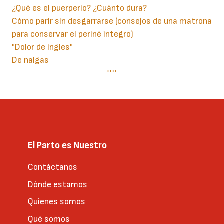
¿Qué es el puerperio? ¿Cuánto dura?
Cómo parir sin desgarrarse (consejos de una matrona
para conservar el periné íntegro)
"Dolor de ingles"
De nalgas
Paginación
Página
‹‹
Siguiente
››
anterior
página
El Parto es Nuestro
Contáctanos
Dónde estamos
Quienes somos
Qué somos