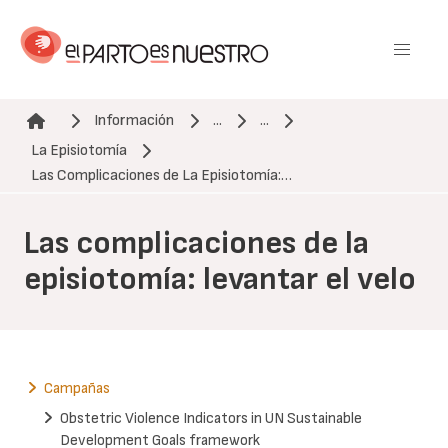
Pasar
al
contenido
principal
Información
...
...
La Episiotomía
Ruta de navegación
Las Complicaciones de La Episiotomía:…
Las complicaciones de la
episiotomía: levantar el velo
Campañas
Obstetric Violence Indicators in UN Sustainable
Development Goals framework