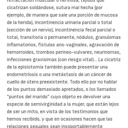
retractación muscular o nerviosa, tejidos que
cicatrizan soldándose, sutura mal hecha (por
ejemplo, de manera que sale una porción de mucosa
de la herida), incontinencia urinaria parcial o total
(sección de un nervio), incontinencia fecal parcial o
total, transitoria o permanente, nódulos, granulomas
inflamatorios, fístulas ano-vaginales, agravación de
hemorroides, trombos perineo-vulvares, neurinomas,
infecciones gravísimas (con riesgo vital)... La cicatriz
de la episiotomía también puede presentar una
endometriosis o una metástasis de un cáncer de
cuello de útero preexistente. Todo ello por no hablar
de los puntos demasiado apretados, o los llamados
“puntos del marido” cuyo objeto es devolver una
especie de semivirginidad a la mujer, que están lejos
de ser un mito, en vista de los testimonios que
hemos recibido, y que en ocasiones hacen que las
relaciones sexuales sean insoportablemente