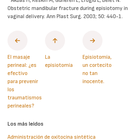
* Akbas H, Keskin M, Guneren E, Eroglu L, Belet N.
Obstetric mandibular fracture during episiotomy in
vaginal delivery. Ann Plast Surg. 2003; 50: 440-1.
El masaje
La
Episiotomía,
perineal: ¿es
episiotomía
un cortecito
efectivo
no tan
para prevenir
inocente.
los
traumatismos
perineales?
Los más leidos
Administración de oxitocina sintética