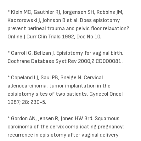
* Klein MC, Gauthier RJ, Jorgensen SH, Robbins JM,
Kaczorowski J, Johnson B et al. Does episiotomy
prevent perineal trauma and pelvic floor relaxation?
Online J Curr Clin Trials 1992, Doc No 10.
* Carroli G, Belizan J. Episiotomy for vaginal birth.
Cochrane Database Syst Rev 2000;2:CD000081.
* Copeland LJ, Saul PB, Sneige N. Cervical
adenocarcinoma: tumor implantation in the
episiotomy sites of two patients. Gynecol Oncol
1987; 28: 230-5.
* Gordon AN, Jensen R, Jones HW 3rd. Squamous
carcinoma of the cervix complicating pregnancy:
recurrence in episiotomy after vaginal delivery.