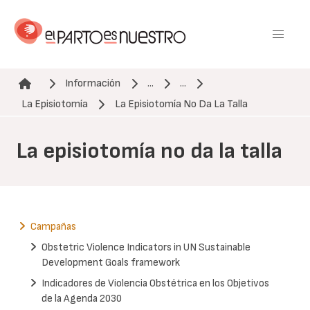
Pasar
al
contenido
principal
Información
...
...
Ruta de navegación
La Episiotomía
La Episiotomía No Da La Talla
La episiotomía no da la talla
Campañas
Obstetric Violence Indicators in UN Sustainable
Development Goals framework
Indicadores de Violencia Obstétrica en los Objetivos
de la Agenda 2030