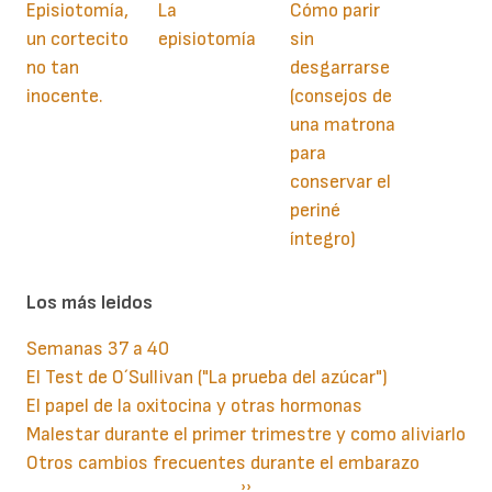
Episiotomía,
La
Cómo parir
un cortecito
episiotomía
sin
no tan
desgarrarse
inocente.
(consejos de
una matrona
para
conservar el
periné
íntegro)
Los más leidos
Semanas 37 a 40
El Test de O´Sullivan ("La prueba del azúcar")
El papel de la oxitocina y otras hormonas
Malestar durante el primer trimestre y como aliviarlo
Otros cambios frecuentes durante el embarazo
Paginación
Siguiente
››