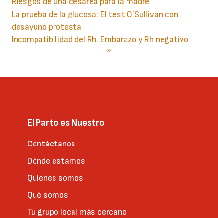
Riesgos de una cesárea para la madre
La prueba de la glucosa: El test O´Sullivan con
desayuno protesta
Incompatibilidad del Rh. Embarazo y Rh negativo
Paginación
Siguiente
››
página
El Parto es Nuestro
Contáctanos
Dónde estamos
Quienes somos
Qué somos
Tu grupo local más cercano