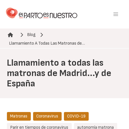
Pasar
al
contenido
principal
Blog
Ruta de navegación
Llamamiento A Todas Las Matronas de…
Llamamiento a todas las
matronas de Madrid...y de
España
Matronas
Coronavirus
COVID-19
Parir en tiempos de coronavirus
autonomía matrona