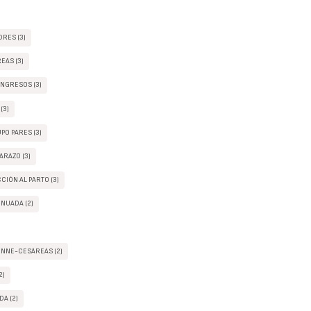
RES (3)
EAS (3)
ONGRESOS (3)
(3)
PO PARES (3)
ARAZO (3)
CIÓN AL PARTO (3)
NUADA (2)
INNE-CESÁREAS (2)
2)
A (2)