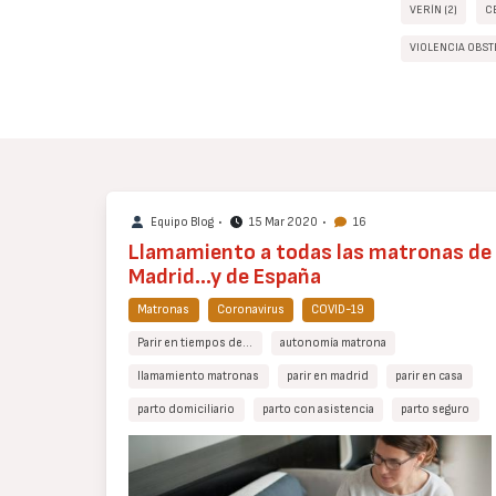
VERÍN (2)
C
VIOLENCIA OBST
Equipo Blog
•
15 Mar 2020
•
16
Llamamiento a todas las matronas de
Madrid...y de España
Matronas
Coronavirus
COVID-19
Parir en tiempos de…
autonomía matrona
llamamiento matronas
parir en madrid
parir en casa
parto domiciliario
parto con asistencia
parto seguro
Cuerpo
de