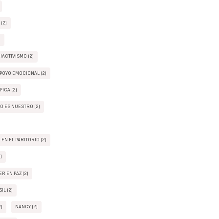
(2)
)
IACTIVISMO (2)
POYO EMOCIONAL (2)
FICA (2)
O ES NUESTRO (2)
EN EL PARITORIO (2)
)
R EN PAZ (2)
IL (2)
2)
NANCY (2)