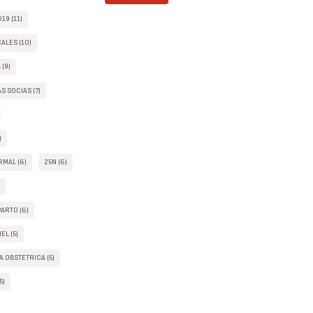
19 (11)
ALES (10)
(9)
S SOCIAS (7)
)
MAL (6)
25N (6)
)
ARTO (6)
EL (5)
 OBSTÉTRICA (5)
5)