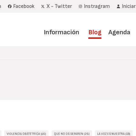
m
Facebook
X - Twitter
Instragram
Inicia
Navegación
principal
Información
Blog
Agenda
VIOLENCIA OBSTÉTRICA (46)
QUE NO OS SEPAREN (26)
LA VOZ ES NUESTRA (18)