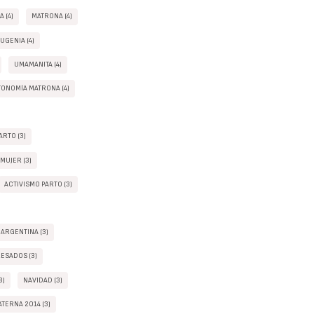
 (4)
MATRONA (4)
UGENIA (4)
UMAMANITA (4)
ONOMÍA MATRONA (4)
RTO (3)
 MUJER (3)
ACTIVISMO PARTO (3)
 ARGENTINA (3)
ESADOS (3)
3)
NAVIDAD (3)
TERNA 2014 (3)