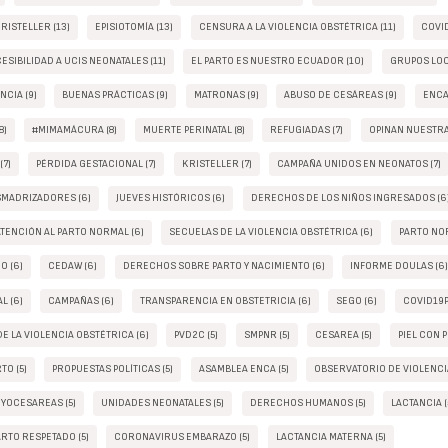
RISTELLER (13)
EPISIOTOMÍA (13)
CENSURA A LA VIOLENCIA OBSTÉTRICA (11)
COVID
SIBILIDAD A UCIS NEONATALES (11)
EL PARTO ES NUESTRO ECUADOR (10)
GRUPOS LOC
NCIA (9)
BUENAS PRÁCTICAS (9)
MATRONAS (9)
ABUSO DE CESÁREAS (9)
ENCA 
8)
#MIMAMÁCURA (8)
MUERTE PERINATAL (8)
REFUGIADAS (7)
OPINAN NUESTRA
(7)
PÉRDIDA GESTACIONAL (7)
KRISTELLER (7)
CAMPAÑA UNIDOS EN NEONATOS (7)
MADRIZADORES (6)
JUEVES HISTÓRICOS (6)
DERECHOS DE LOS NIÑOS INGRESADOS (6
ATENCIÓN AL PARTO NORMAL (6)
SECUELAS DE LA VIOLENCIA OBSTÉTRICA (6)
PARTO NOR
O (6)
CEDAW (6)
DERECHOS SOBRE PARTO Y NACIMIENTO (6)
INFORME DOULAS (6
L (6)
CAMPAÑAS (6)
TRANSPARENCIA EN OBSTETRICIA (6)
SEGO (6)
COVID19P
E LA VIOLENCIA OBSTÉTRICA (6)
PVD2C (5)
SMPNR (5)
CESAREA (5)
PIEL CON PI
TO (5)
PROPUESTAS POLÍTICAS (5)
ASAMBLEA ENCA (5)
OBSERVATORIO DE VIOLENCIA
YOCESAREAS (5)
UNIDADES NEONATALES (5)
DERECHOS HUMANOS (5)
LACTANCIA (
RTO RESPETADO (5)
CORONAVIRUS EMBARAZO (5)
LACTANCIA MATERNA (5)