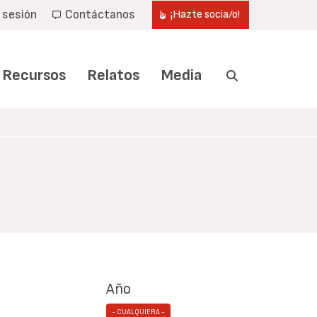
r sesión
Contáctanos
¡Hazte socia/o!
Recursos
Relatos
Media
Año
- CUALQUIERA -