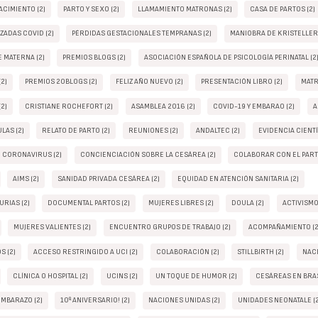
ACIMIENTO (2)
PARTO Y SEXO (2)
LLAMAMIENTO MATRONAS (2)
CASA DE PARTOS (2)
ADAS COVID (2)
PÉRDIDAS GESTACIONALES TEMPRANAS (2)
MANIOBRA DE KRISTELLER 
 MATERNA (2)
PREMIOS BLOGS (2)
ASOCIACIÓN ESPAÑOLA DE PSICOLOGÍA PERINATAL (2
2)
PREMIOS 20BLOGS (2)
FELIZ AÑO NUEVO (2)
PRESENTACIÓN LIBRO (2)
MATR
2)
CRISTIANE ROCHEFORT (2)
ASAMBLEA 2016 (2)
COVID-19 Y EMBARAO (2)
A
LAS (2)
RELATO DE PARTO (2)
REUNIONES (2)
ANDALTEC (2)
EVIDENCIA CIENTÍ
CORONAVIRUS (2)
CONCIENCIACIÓN SOBRE LA CESÁREA (2)
COLABORAR CON EL PART
AIMS (2)
SANIDAD PRIVADA CESÁREA (2)
EQUIDAD EN ATENCIÓN SANITARIA (2)
RIAS (2)
DOCUMENTAL PARTOS (2)
MUJERES LIBRES (2)
DOULA (2)
ACTIVISMO 
MUJERES VALIENTES (2)
ENCUENTRO GRUPOS DE TRABAJO (2)
ACOMPAÑAMIENTO (2
S (2)
ACCESO RESTRINGIDO A UCI (2)
COLABORACIÓN (2)
STILLBIRTH (2)
NACE
CLÍNICA O HOSPITAL (2)
UCINS (2)
UN TOQUE DE HUMOR (2)
CESÁREAS EN BRAS
MBARAZO (2)
10º ANIVERSARIO! (2)
NACIONES UNIDAS (2)
UNIDADES NEONATALE (