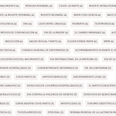
 NACIMIENTO (4)
PÉRDIDA PERINATAL (4)
COVID-19 PARTO (4)
MUERTE INTRAUTERINA
TE LA MUERTE PERINATAL (4)
MUERTE NEONATAL (4)
PARIR CON CIENCIA (4)
NACE E
VIOLENCIA (4)
ONU (4)
LEER ENTRE LÍNEAS (4)
POSPARTO (4)
TESTIMONIOS (4)
S MEDIOS DE COMUNICACIÓN (4)
DÍA DE LA MADRE (4)
EL CAMBIO IMPARABLE (4)
AUT
INDUCCIÓN (4)
ABUSO SEXUAL Y PARTO (4)
ELEGIR DÓNDE PARIR (4)
SMPR (4)
OY SOCIA (4)
CONSEJO GENERAL DE ENFERMERÍA (3)
ACOMPAÑAMIENTO DURANTE EL PA
 LOS DERECHOS DEL NACIMIENTO (3)
DÍA INTERNACIONAL DE LA MATRONA (3)
DÍA DE LA
ENOR HOSPITALIZADO (3)
CONSENTIMIENTO INFORMADO (3)
DR. NILS BERGMAN (3)
NEO (3)
COVID PARTO (3)
APOYOCESÁREAS (3)
ASESORAMIENTO LEGAL (3)
DRE CANGURO (3)
DERECHOS DE LOS NIÑOS HOSPITALIZADOS (3)
EL PARTO ES NUESTRO
ERALES 2015 (3)
DÍA CONTRA LA VIOLENCIA DE GÉNERO (3)
DERECHOS DE BEBÉS INGR
ADA (3)
CARTA ABIERTA COVID PARTO (3)
INFERTILIDAD (3)
TURISMO OBSTÉTRICO (
RICA (3)
TOXOPLASMOSIS (3)
EPIDURAL (3)
SEMANA MUNDIAL DE LA LACTANCIA MA