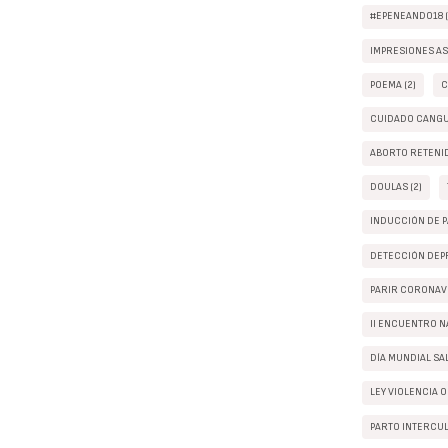
#EPENEANDO18 (
IMPRESIONES AS
POEMA (2)
C
CUIDADO CANGUR
ABORTO RETENID
DOULAS (2)
INDUCCIÓN DE P
DETECCIÓN DEPR
PARIR CORONAVI
II ENCUENTRO N
DÍA MUNDIAL SA
LEY VIOLENCIA O
PARTO INTERCUL