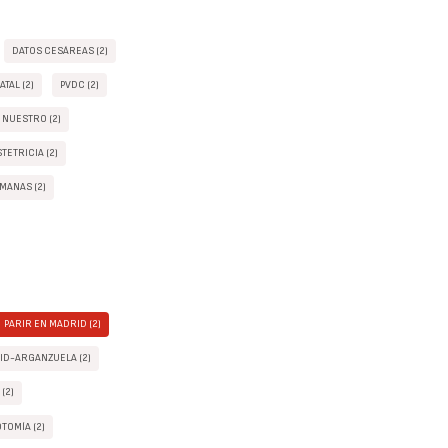
DATOS CESÁREAS (2)
TAL (2)
PVDC (2)
 NUESTRO (2)
TETRICIA (2)
MANAS (2)
PARIR EN MADRID (2)
ID-ARGANZUELA (2)
 (2)
OTOMÍA (2)