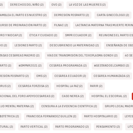
2)
DERECHOS DEL NIÑO (2)
OVO (2)
LA VOZ DE LAS MUJERES (2)
AMBLEA EL PARTO ES NUESTRO (2)
DEPRESIÓN POSPARTO (2)
CARTA GINECÓLOGO (2)
URSO DE PREPARACIÓN PARTO (2)
FILNAC (2)
LACTANCIA MATERNA TRAS MUERTE PERINA
O Y NIDCAP (2)
ÉTICA Y CUIDADO (2)
SMPR ECUADOR (2)
REUNIONES EL PARTO ES
O (2)
LESIONES PARTO (2)
DESCUBRIENDO LA MATERNIDAD (2)
ENSEÑANZA DE OBS
TASAS CESÁREAS MADRID (2)
VÍAS DE TRANSMISIÓN DEL TOXOPLASMA GONDII (2)
40 SE
ARTO (2)
#SMPNR2021 (2)
CESÁREA PROGRAMADA (2)
#GESTANDOELCAMBIO (2)
ESIÓN POSPARTO (2)
OMS (2)
CESÁREA ECUADOR (2)
CESÁREA HUMANIZADA (2)
RUS (2)
CESÁREA FORZOSA (2)
HOSPITAL LA PAZ (2)
PARIR (2)
ACIONAL DEL FORO APOYOCESAREAS (2)
CASO NEREA (2)
HOSPITAL EL ESCORIAL (2)
LUD MENTAL MATERNA (2)
CENSURA A LA EVIDENCIA CIENTÍFICA (2)
GRUPO LOCAL MADR
BSTÉTRICA (2)
FRANCISCA FERNÁNDEZ GUILLÉN (2)
PARTO HOSPITALARIO (2)
LEYES
TURAL (2)
PARTO VERTICAL (2)
PARTO PROGRAMADO (2)
PENSAMIENTO (2)
LIT