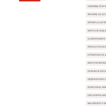
CAMPAÑA STOP K
INFORME DE ACCE
APOYAR LA LACTA
PARTO EN CASA (
15 ANIVERSARIO 
PRODUCTOS DES
ESTRATEGIA DE 
PARTO RESPETAD
DENUNCIA SOCIA
OBSERVATORIO D
ATENCIÓN AL PAR
ENCUENTRO APO
NACIMIENTO Y PA