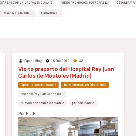
ESÁREAS COMUNIDAD VALENCIANA (2)
VÍDEO PROMOCIÓN MATRONAS (2)
CESÁREA Y PV
ÉTRICA EN ECUADOR (2)
ECUADOR (2)
Equipo Blog
•
15 Oct 2014
•
32
Visita preparto del Hospital Rey Juan
Carlos de Móstoles (Madrid)
Opinan nuestras socias
Transparencia en Obstetricia
Hospital Rey Juan Carlos de…
nuevos hospitales de Madrid
parir en madrid
Cuerpo
Por E.L.F.
de
texto