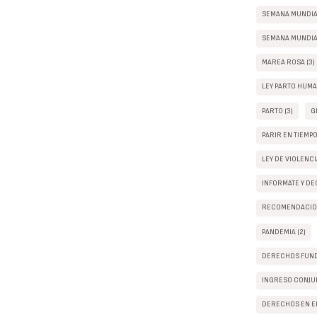
SEMANA MUNDIAL
SEMANA MUNDIAL
MAREA ROSA (3)
LEY PARTO HUMA
PARTO (3)
G
PARIR EN TIEMP
LEY DE VIOLENC
INFÓRMATE Y DEC
RECOMENDACION
PANDEMIA (2)
DERECHOS FUND
INGRESO CONJUN
DERECHOS EN EL