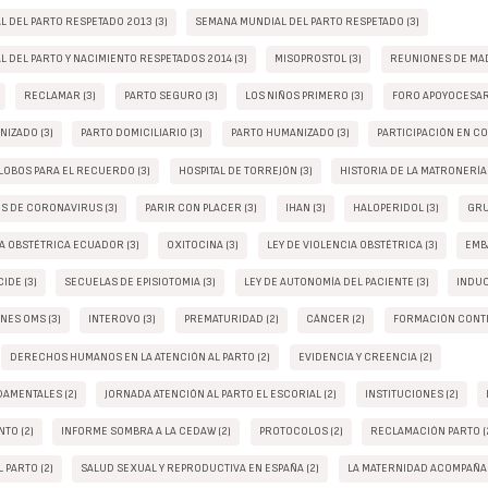
 DEL PARTO RESPETADO 2013 (3)
SEMANA MUNDIAL DEL PARTO RESPETADO (3)
 DEL PARTO Y NACIMIENTO RESPETADOS 2014 (3)
MISOPROSTOL (3)
REUNIONES DE MAD
RECLAMAR (3)
PARTO SEGURO (3)
LOS NIÑOS PRIMERO (3)
FORO APOYOCESAR
NIZADO (3)
PARTO DOMICILIARIO (3)
PARTO HUMANIZADO (3)
PARTICIPACIÓN EN C
LOBOS PARA EL RECUERDO (3)
HOSPITAL DE TORREJÓN (3)
HISTORIA DE LA MATRONERÍA 
OS DE CORONAVIRUS (3)
PARIR CON PLACER (3)
IHAN (3)
HALOPERIDOL (3)
GRU
IA OBSTÉTRICA ECUADOR (3)
OXITOCINA (3)
LEY DE VIOLENCIA OBSTÉTRICA (3)
EMB
IDE (3)
SECUELAS DE EPISIOTOMIA (3)
LEY DE AUTONOMÍA DEL PACIENTE (3)
INDUC
ES OMS (3)
INTEROVO (3)
PREMATURIDAD (2)
CÁNCER (2)
FORMACIÓN CONTI
DERECHOS HUMANOS EN LA ATENCIÓN AL PARTO (2)
EVIDENCIA Y CREENCIA (2)
AMENTALES (2)
JORNADA ATENCIÓN AL PARTO EL ESCORIAL (2)
INSTITUCIONES (2)
TO (2)
INFORME SOMBRA A LA CEDAW (2)
PROTOCOLOS (2)
RECLAMACIÓN PARTO (
 PARTO (2)
SALUD SEXUAL Y REPRODUCTIVA EN ESPAÑA (2)
LA MATERNIDAD ACOMPAÑAD