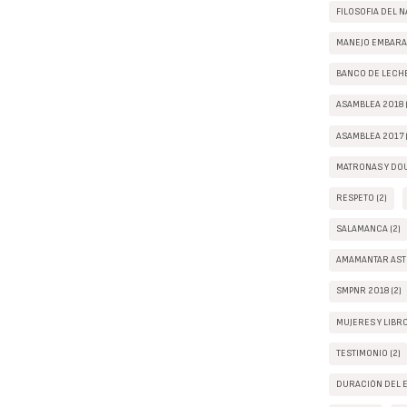
FILOSOFIA DEL N
MANEJO EMBARAZ
BANCO DE LECHE
ASAMBLEA 2018 (
ASAMBLEA 2017 (
MATRONAS Y DOU
RESPETO (2)
SALAMANCA (2)
AMAMANTAR ASTU
SMPNR 2018 (2)
MUJERES Y LIBRO
TESTIMONIO (2)
DURACIÓN DEL E