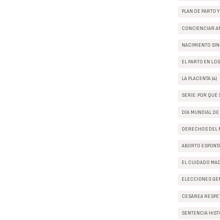
PLAN DE PARTO Y
CONCIENCIAR AN
NACIMIENTO SIN 
EL PARTO EN LO
LA PLACENTA (4)
SERIE: POR QUÉ S
DÍA MUNDIAL DE
DERECHOS DEL M
ABORTO ESPONTÁ
EL CUIDADO MA
ELECCIONES GEN
CESÁREA RESPET
SENTENCIA HISTÓ